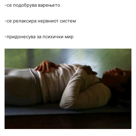
-се подобрува варењето
-се релаксира нервниот систем
-придонесува за психички мир