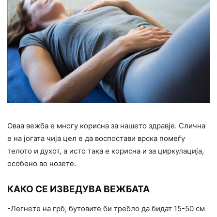
Оваа вежба е многу корисна за нашето здравје. Слична
е на јогата чија цел е да воспостави врска помеѓу
телото и духот, а исто така е корисна и за циркулација,
особено во нозете.
КАКО СЕ ИЗВЕДУВА ВЕЖБАТА
-Легнете на грб, бутовите би требло да бидат 15-50 см