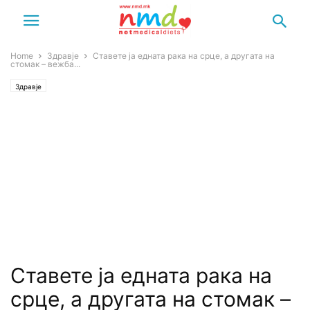
Home
Здравје
Ставете ја едната рака на срце, а другата на
стомак – вежба...
Здравје
Ставете ја едната рака на
срце, а другата на стомак –