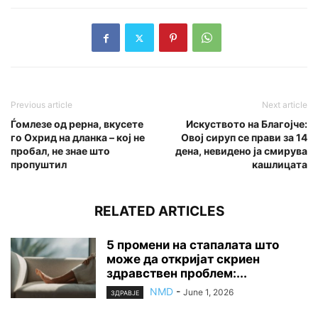
Previous article
Next article
Ѓомлезе од рерна, вкусете
Искуството на Благојче:
го Охрид на дланка – кој не
Овој сируп се прави за 14
пробал, не знае што
дена, невидено ја смирува
пропуштил
кашлицата
RELATED ARTICLES
5 промени на стапалата што
може да откријат скриен
здравствен проблем:...
NMD
-
June 1, 2026
ЗДРАВЈЕ