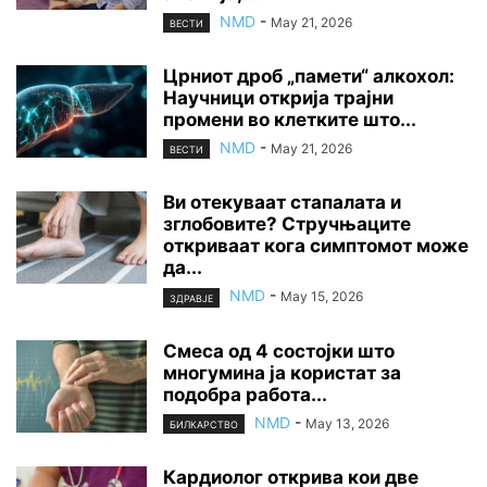
NMD
-
May 21, 2026
ВЕСТИ
Црниот дроб „памети“ алкохол:
Научници открија трајни
промени во клетките што...
NMD
-
May 21, 2026
ВЕСТИ
Ви отекуваат стапалата и
зглобовите? Стручњаците
откриваат кога симптомот може
да...
NMD
-
May 15, 2026
ЗДРАВЈЕ
Смеса од 4 состојки што
многумина ја користат за
подобра работа...
NMD
-
May 13, 2026
БИЛКАРСТВО
Кардиолог открива кои две