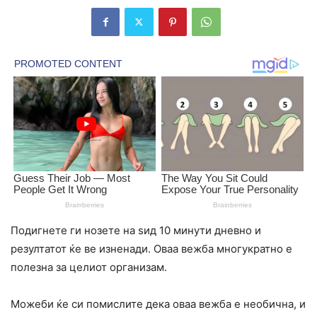
Подигнете ги нозете на ѕид 10 минути дневно и
резултатот ќе ве изненади. Оваа вежба многукратно е
полезна за целиот организам.
Можеби ќе си помислите дека оваа вежба е необична, и