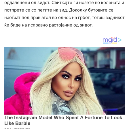
оддалечени од ѕидот. Свиткајте ги нозете во колената и
потпрете се со петите на ѕид. Доколку бутовите се
наоѓаат под прав агол во однос на грбот, тогаш задникот
ќе биде на исправно растојание од ѕидот.