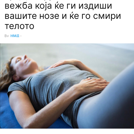
вежба која ќе ги издиши
вашите нозе и ќе го смири
телото
By
НМД
-