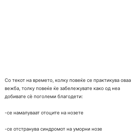
Со текот на времето, колку повеќе се практикува оваа
вежба, толку повеќе ќе забележувате како од неа
добивате сè поголеми благодети:
-се намалуваат отоците на нозете
-се отстранува синдромот на уморни нозе