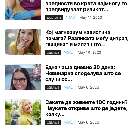
вредности во крвта најмногу го
предвидуваат ризикот...
NMD
-
May 11, 2026
ДОКТОРИ
Кој магнезиум навистина
помага? Разликата меѓу цитрат,
глицинат и малат што...
NMD
-
May 10, 2026
ЗДРАВЈЕ
Една чаша дневно 30 дена:
Новинарка споделува што се
случи со...
NMD
-
May 6, 2026
ЗДРАВЈЕ
Сакате да живеете 100 години?
Науката открива што да јадете,
колку...
NMD
-
May 6, 2026
ЗДРАВЈЕ