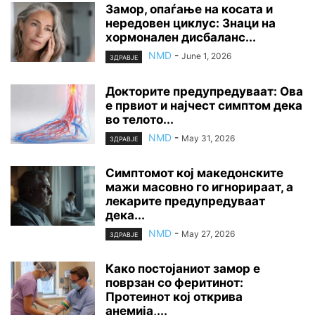
Замор, опаѓање на косата и
нередовен циклус: Знаци на
хормонален дисбаланс...
NMD
-
June 1, 2026
ЗДРАВЈЕ
Докторите предупредуваат: Ова
е првиот и најчест симптом дека
во телото...
NMD
-
May 31, 2026
ЗДРАВЈЕ
Симптомот кој македонските
мажи масовно го игнорираат, а
лекарите предупредуваат
дека...
NMD
-
May 27, 2026
ЗДРАВЈЕ
Како постојаниот замор е
поврзан со феритинот:
Протеинот кој открива
анемија,...