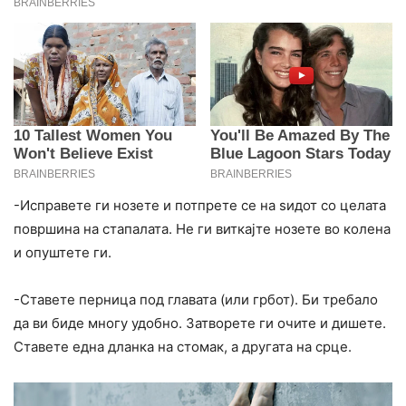
-Исправете ги нозете и потпрете се на ѕидот со целата
површина на стапалата. Не ги виткајте нозете во колена
и опуштете ги.
-Ставете перница под главата (или грбот). Би требало
да ви биде многу удобно. Затворете ги очите и дишете.
Ставете една дланка на стомак, а другата на срце.