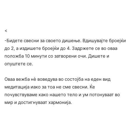
<
-Бидете свесни за своето дишење. Вдишувајте броејќи
до 2, а издишете броејќи до 4. Задржете се во оваа
положба 10 минути со затворени очи. Дишете и
опуштете се.
Оваа вежба нè воведува во состојба на еден вид
медитација иако за тоа не сме свесни. Ќе
почувствуваме како нашето тело и ум потонуваат во
мир и достигнуваат хармонија.