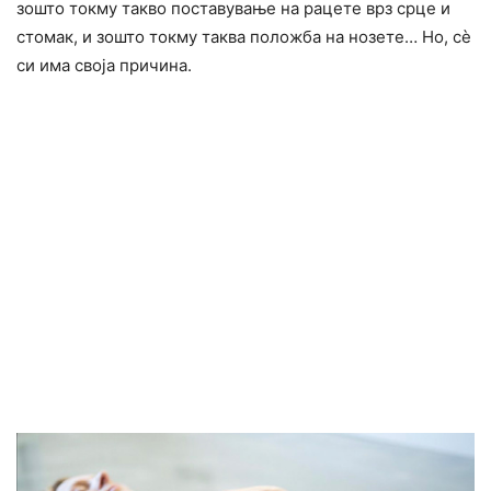
зошто токму такво поставување на рацете врз срце и
стомак, и зошто токму таква положба на нозете… Но, сè
си има своја причина.