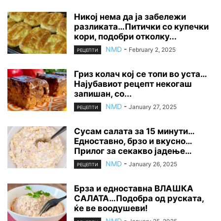
Никој нема да ја забележи
разликата…Питички со купечки
кори, подобри отколку...
NMD
-
February 2, 2025
РЕЦЕПТИ
Гриз колач кој се топи во уста…
Најубавиот рецепт некогаш
запишан, со...
NMD
-
January 27, 2025
РЕЦЕПТИ
Сусам салата за 15 минути…
Едноставно, брзо и вкусно…
Прилог за секакво јадење…
NMD
-
January 26, 2025
РЕЦЕПТИ
Брза и едноставна ВЛАШКА
САЛАТА…Подобра од руската,
ќе ве воодушеви!
NMD
-