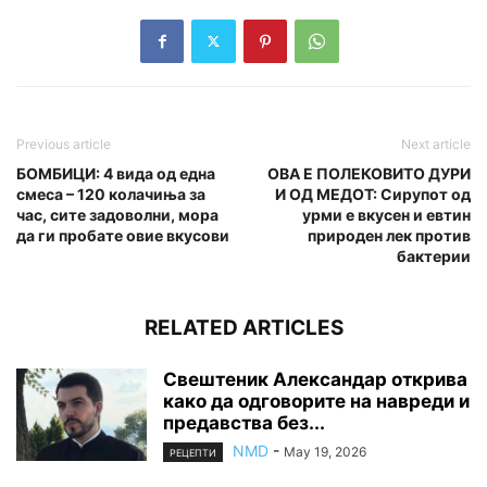
Previous article
Next article
БОМБИЦИ: 4 вида од една
ОВА Е ПОЛЕКОВИТО ДУРИ
смеса – 120 колачиња за
И ОД МЕДОТ: Сирупот од
час, сите задоволни, мора
урми е вкусен и евтин
да ги пробате овие вкусови
природен лек против
бактерии
RELATED ARTICLES
Свештеник Александар открива
како да одговорите на навреди и
предавства без...
NMD
-
May 19, 2026
РЕЦЕПТИ