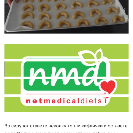
Во сирупот ставете неколку топли кифлички и оставете