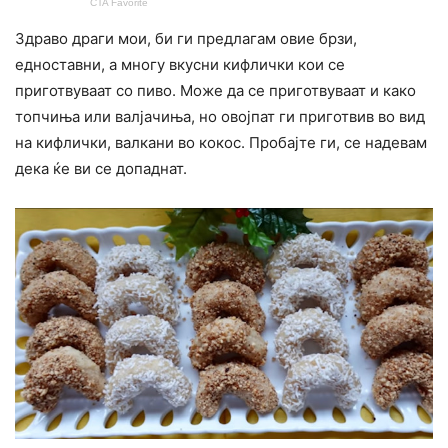
Здраво драги мои, би ги предлагам овие брзи,
едноставни, а многу вкусни кифлички кои се
приготвуваат со пиво. Може да се приготвуваат и како
топчиња или валјачиња, но овојпат ги приготвив во вид
на кифлички, валкани во кокос. Пробајте ги, се надевам
дека ќе ви се допаднат.