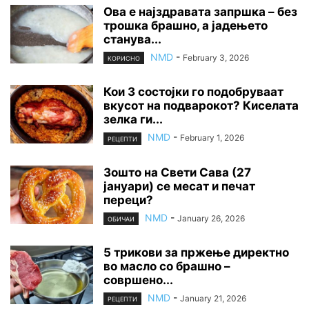
Ова е најздравата запршка – без
трошка брашно, а јадењето
станува...
NMD
-
February 3, 2026
КОРИСНО
Кои 3 состојки го подобруваат
вкусот на подварокот? Киселата
зелка ги...
NMD
-
February 1, 2026
РЕЦЕПТИ
Зошто на Свети Сава (27
јануари) се месат и печат
переци?
NMD
-
January 26, 2026
ОБИЧАИ
5 трикови за пржење директно
во масло со брашно –
совршено...
NMD
-
January 21, 2026
РЕЦЕПТИ