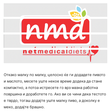
Откако малку по малку, целосно ќе ги додадете пивото
и маслото, месете уште некое време додека да стане
компактно, а потоа истресете го врз мазна работна
површина и доработете го. Ако ви се чини дека тестото
е тврдо, тогаш додајте уште малку пиво, а доколку е
меко, додајте брашно.