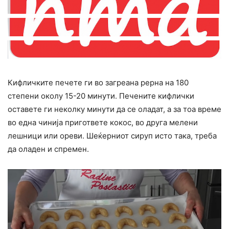
Кифличките печете ги во загреана рерна на 180
степени околу 15-20 минути. Печените кифлички
оставете ги неколку минути да се оладат, а за тоа време
во една чинија пригответе кокос, во друга мелени
лешници или ореви. Шеќерниот сируп исто така, треба
да оладен и спремен.