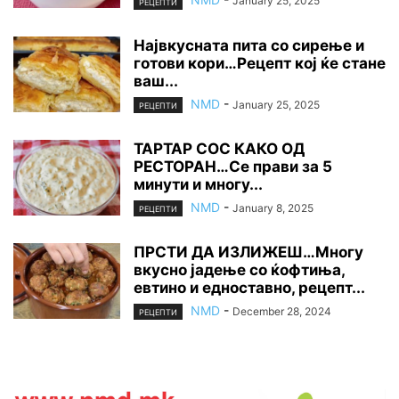
January 25, 2025
РЕЦЕПТИ
Највкусната пита со сирење и
готови кори…Рецепт кој ќе стане
ваш...
NMD
-
January 25, 2025
РЕЦЕПТИ
ТАРТАР СОС КАКО ОД
РЕСТОРАН…Се прави за 5
минути и многу...
NMD
-
January 8, 2025
РЕЦЕПТИ
ПРСТИ ДА ИЗЛИЖЕШ…Многу
вкусно јадење со ќофтиња,
евтино и едноставно, рецепт...
NMD
-
December 28, 2024
РЕЦЕПТИ