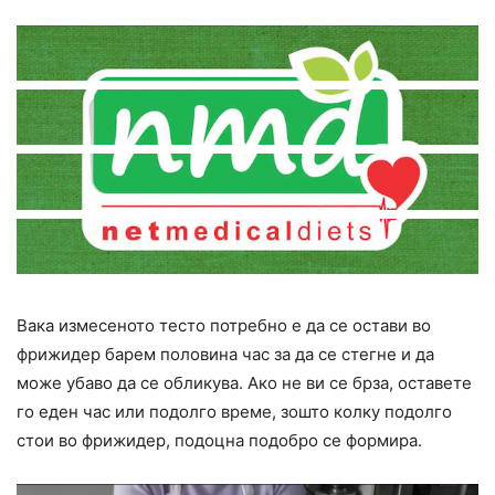
Вака измесеното тесто потребно е да се остави во
фрижидер барем половина час за да се стегне и да
може убаво да се обликува. Ако не ви се брза, оставете
го еден час или подолго време, зошто колку подолго
стои во фрижидер, подоцна подобро се формира.