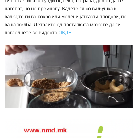
ги по 10-тина секунди од секоја страна, добро да се
натопат, но не премногу. Вадете ги со виљушка и
валкајте ги во кокос или мелени јаткасти плодови, по
ваша желба. Деталите од постапката можете да ги
погледнете во видеото
ОВДЕ
.