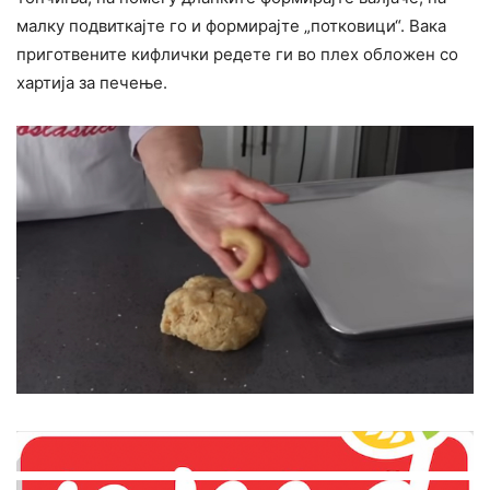
малку подвиткајте го и формирајте „потковици“. Вака
приготвените кифлички редете ги во плех обложен со
хартија за печење.