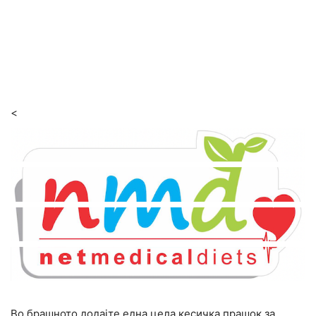
<
Во брашното додајте една цела кесичка прашок за