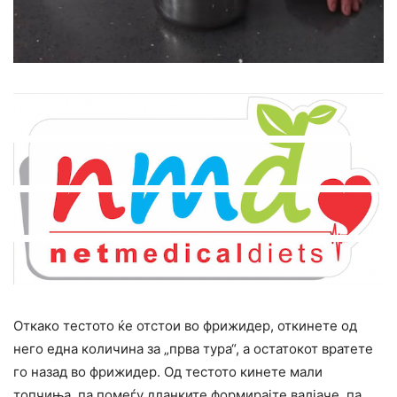
Откако тестото ќе отстои во фрижидер, откинете од
него една количина за „прва тура“, а остатокот вратете
го назад во фрижидер. Од тестото кинете мали
топчиња, па помеѓу дланките формирајте валјаче, па