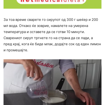
За тоа време сварете го сирупот од 300 г шеќер и 200
мл вода. Откако ќе зоврие, намалете на умерена
температура и оставете да се готви 10 минути.
Сварениот сируп тргнете го на страна да се лади, а
пред крај, кога ќе биде млак, додајте сок од еден лимон
и промешајте.