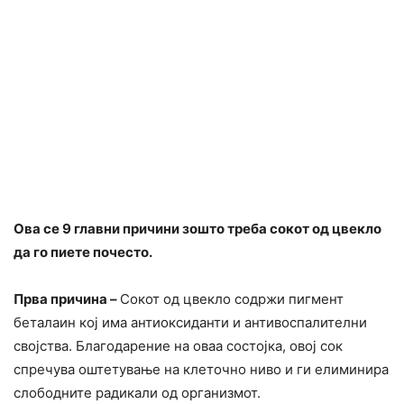
Ова се 9 главни причини зошто треба сокот од цвекло
да го пиете почесто.
Прва причина –
Сокот од цвекло содржи пигмент
беталаин кој има антиоксиданти и антивоспалителни
својства. Благодарение на оваа состојка, овој сок
спречува оштетување на клеточно ниво и ги елиминира
слободните радикали од организмот.