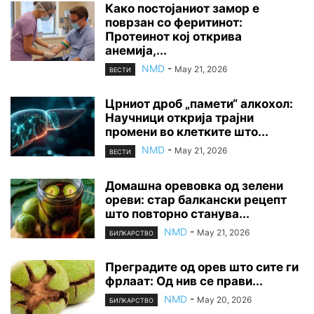
Како постојаниот замор е
поврзан со феритинот:
Протеинот кој открива
анемија,...
NMD
-
May 21, 2026
ВЕСТИ
Црниот дроб „памети“ алкохол:
Научници открија трајни
промени во клетките што...
NMD
-
May 21, 2026
ВЕСТИ
Домашна оревовка од зелени
ореви: стар балкански рецепт
што повторно станува...
NMD
-
May 21, 2026
БИЛКАРСТВО
Преградите од орев што сите ги
фрлаат: Од нив се прави...
NMD
-
May 20, 2026
БИЛКАРСТВО