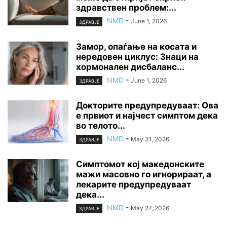
здравствен проблем:...
NMD
-
June 1, 2026
ЗДРАВЈЕ
Замор, опаѓање на косата и
нередовен циклус: Знаци на
хормонален дисбаланс...
NMD
-
June 1, 2026
ЗДРАВЈЕ
Докторите предупредуваат: Ова
е првиот и најчест симптом дека
во телото...
NMD
-
May 31, 2026
ЗДРАВЈЕ
Симптомот кој македонските
мажи масовно го игнорираат, а
лекарите предупредуваат
дека...
NMD
-
May 27, 2026
ЗДРАВЈЕ