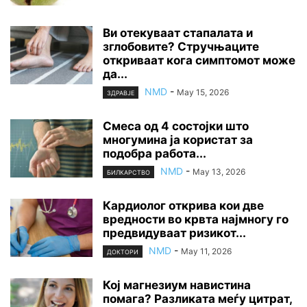
Ви отекуваат стапалата и
зглобовите? Стручњаците
откриваат кога симптомот може
да...
NMD
-
May 15, 2026
ЗДРАВЈЕ
Смеса од 4 состојки што
многумина ја користат за
подобра работа...
NMD
-
May 13, 2026
БИЛКАРСТВО
Кардиолог открива кои две
вредности во крвта најмногу го
предвидуваат ризикот...
NMD
-
May 11, 2026
ДОКТОРИ
Кој магнезиум навистина
помага? Разликата меѓу цитрат,