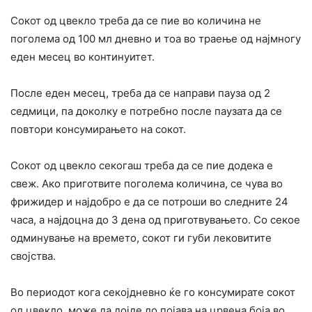
Сокот од цвекло треба да се пие во количина не
поголема од 100 мл дневно и тоа во траење од најмногу
еден месец во континуитет.
После еден месец, треба да се направи пауза од 2
седмици, па доколку е потребно после паузата да се
повтори консумирањето на сокот.
Сокот од цвекло секогаш треба да се пие додека е
свеж. Ако приготвите поголема количина, се чува во
фрижидер и најдобро е да се потроши во следните 24
часа, а најдоцна до 3 дена од приготвувањето. Со секое
одминување на времето, сокот ги губи лековитите
својства.
Во периодот кога секојдневно ќе го консумирате сокот
од цвекло, може да дојде до појава на црвена боја во