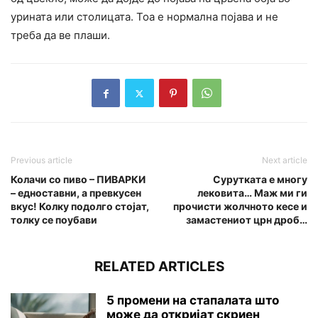
урината или столицата. Тоа е нормална појава и не
треба да ве плаши.
Previous article
Next article
Колачи со пиво – ПИВАРКИ
Сурутката е многу
– едноставни, а превкусен
лековита… Маж ми ги
вкус! Колку подолго стојат,
прочисти жолчното кесе и
толку се поубави
замастениот црн дроб…
RELATED ARTICLES
5 промени на стапалата што
може да откријат скриен