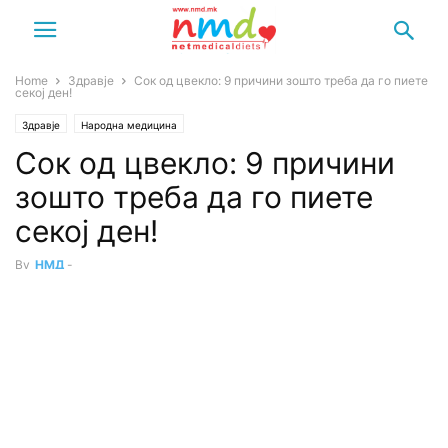
Home
Здравје
Сок од цвекло: 9 причини зошто треба да го пиете
секој ден!
Здравје
Народна медицина
Сок од цвекло: 9 причини
зошто треба да го пиете
секој ден!
By
НМД
-