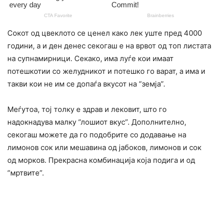
Сокот од цвеклото се ценел како лек уште пред 4000
години, а и ден денес секогаш е на врвот од топ листата
на супнамирници. Секако, има луѓе кои имаат
потешкотии со желудникот и потешко го варат, а има и
такви кои не им се допаѓа вкусот на “земја”.
Меѓутоа, тој толку е здрав и лековит, што го
надокнадува малку “лошиот вкус”. Дополнително,
секогаш можете да го подобрите со додавање на
лимонов сок или мешавина од јабоков, лимонов и сок
од морков. Прекрасна комбинација која подига и од
“мртвите”.