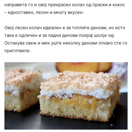
направете го и овој прекрасен колач од праски и кокос
– едноставен, лесен и многу вкусен:
Овој лесен колач идеален е за топлите денови, но исто
така е одличен и за ладни денови покрај шолја чај.
Останува свеж и мек уште неколку денови откако сте го
приготвиле.