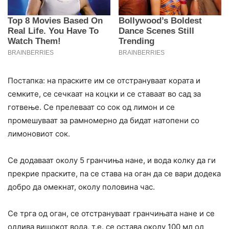
Постапка: на праските им се отстрануваат кората и
семките, се сечкаат на коцки и се ставаат во сад за
готвење. Се прелеваат со сок од лимон и се
промешуваат за рамномерно да бидат натопени со
лимоновиот сок.
Се додаваат околу 5 гранчиња нане, и вода колку да ги
прекрие праските, па се става на оган да се вари додека
добро да омекнат, околу половина час.
Се трга од оган, се отстрануваат гранчињата нане и се
одлива вишокот вода, т.е. се остава околу 100 мл од