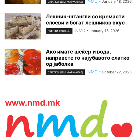
NMD
-
January 18, 2026
СЛАТКО ЏЕМ МАРМАЛАД
Лешник-штaнгли со кремасти
слоеви и богат лешников вкус
NMD
-
January 15, 2026
СИТНИ КОЛАЧИ
Ако имате шеќер и вода,
направете го најубавото слатко
од јаболка
NMD
-
October 22, 2025
СЛАТКО ЏЕМ МАРМАЛАД