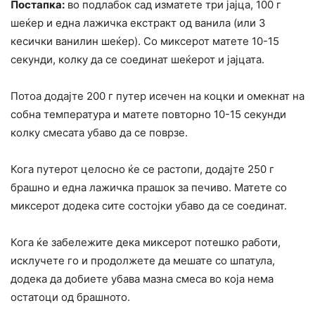
Постапка:
во подлабок сад изматете три јајца, 100 г
шеќер и една лажичка екстракт од ванила (или 3
кесички ванилин шеќер). Со миксерот матете 10-15
секунди, колку да се соединат шеќерот и јајцата.
Потоа додајте 200 г путер исечен на коцки и омекнат на
собна температура и матете повторно 10-15 секунди
колку смесата убаво да се поврзе.
Кога путерот целосно ќе се растопи, додајте 250 г
брашно и една лажичка прашок за печиво. Матете со
миксерот додека сите состојки убаво да се соединат.
Кога ќе забележите дека миксерот потешко работи,
исклучете го и продолжете да мешате со шпатула,
додека да добиете убава мазна смеса во која нема
остатоци од брашното.