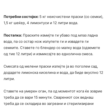
Потребни состојки:
5 кг неисчистени праски (со семки),
1,5 кг шеќер, 4 лимонтуси и 12 литри вода.
Постапка:
Праските измијте ги убаво под млаз ладна
вода, па со остар нож излупете ги и извадете ги
семките. Ставете го блендер со малку вода (одземете
од тие 12 литри) и измиксајте во еднолична смеса.
Смесата од мелени праски излејте ја во поголем сад,
додадете лимонска киселина и вода, да биде вкуспно 12
литри.
Ставете на умерен оган, па од моментот кога ќе зоврие
треба да се вари 15 минути. Сварениот сок веднаш
треба да се складира во загреани и стерилизирани