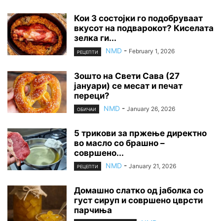
Кои 3 состојки го подобруваат
вкусот на подварокот? Киселата
зелка ги...
NMD
-
February 1, 2026
РЕЦЕПТИ
Зошто на Свети Сава (27
јануари) се месат и печат
переци?
NMD
-
January 26, 2026
ОБИЧАИ
5 трикови за пржење директно
во масло со брашно –
совршено...
NMD
-
January 21, 2026
РЕЦЕПТИ
Домашно слатко од јаболка со
густ сируп и совршено цврсти
парчиња