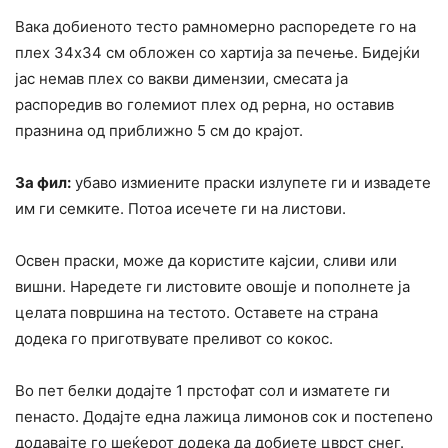
Вака добиеното тесто рамномерно распоредете го на
плех 34х34 см обложен со хартија за печење. Бидејќи
јас немав плех со вакви димензии, смесата ја
распоредив во големиот плех од рерна, но оставив
празнина од приближно 5 см до крајот.
За фил:
убаво измиените праски излупете ги и извадете
им ги семките. Потоа исечете ги на листови.
Освен праски, може да користите кајсии, сливи или
вишни. Наредете ги листовите овошје и пополнете ја
целата површина на тестото. Оставете на страна
додека го приготвувате преливот со кокос.
Во пет белки додајте 1 прстофат сол и изматете ги
пенасто. Додајте една лажица лимонов сок и постепено
додавајте го шеќерот додека да добиете цврст снег.