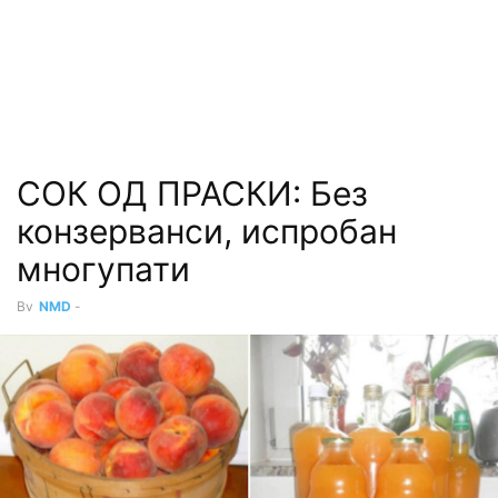
СОК ОД ПРАСКИ: Без
конзерванси, испробан
многупати
By
NMD
-