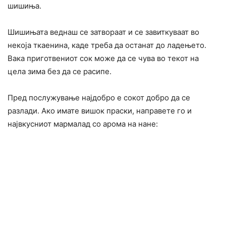
шишиња.
Шишињата веднаш се затвораат и се завиткуваат во
некоја ткаенина, каде треба да останат до ладењето.
Вака приготвениот сок може да се чува во текот на
цела зима без да се расипе.
Пред послужување најдобро е сокот добро да се
разлади. Ако имате вишок праски, направете го и
највкусниот мармалад со арома на нане: