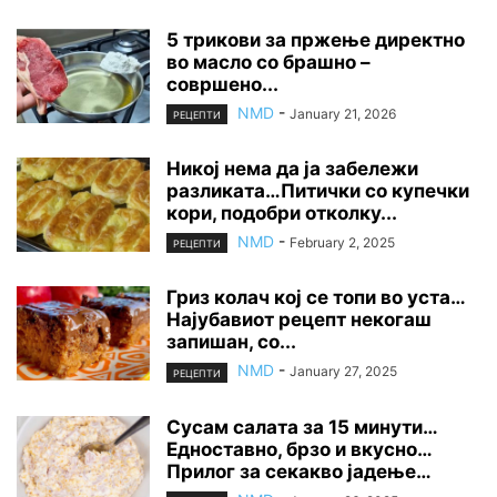
5 трикови за пржење директно
во масло со брашно –
совршено...
NMD
-
January 21, 2026
РЕЦЕПТИ
Никој нема да ја забележи
разликата…Питички со купечки
кори, подобри отколку...
NMD
-
February 2, 2025
РЕЦЕПТИ
Гриз колач кој се топи во уста…
Најубавиот рецепт некогаш
запишан, со...
NMD
-
January 27, 2025
РЕЦЕПТИ
Сусам салата за 15 минути…
Едноставно, брзо и вкусно…
Прилог за секакво јадење…