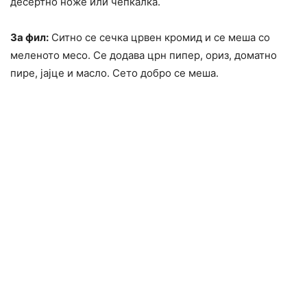
десертно ноже или чепкалка.
За фил:
Ситно се сечка црвен кромид и се меша со
меленото месо. Се додава црн пипер, ориз, доматно
пире, јајце и масло. Сето добро се меша.