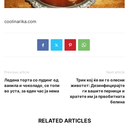
coolinarika.com
Previous article
Next article
Ледена торта со пудинг од
Трик кој ќе ви го олесни
ванила и чоколадо, се топи
животот: Дезинфицирајте
во уста, за еден час ја нема
ги вашите перници и
вратете им ја првобитната
белина
RELATED ARTICLES