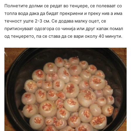
Полнетите долми се редат во тенџере, се полеваат со
топла вода дака да бидат прекриени и преку нив а има
течност уште 2-3 см. Се додава малку оцет, се
притиснуваат одозгора со чинија или друг капак помал
од тенџерето, па се става да се вари околу 40 минути.