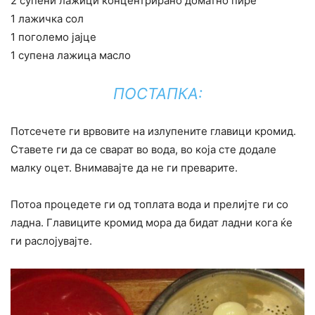
2 супени лажици концентрирано доматно пире
1 лажичка сол
1 поголемо јајце
1 супена лажица масло
ПОСТАПКА:
Потсечете ги врвовите на излупените главици кромид.
Ставете ги да се сварат во вода, во која сте додале
малку оцет. Внимавајте да не ги преварите.
Потоа процедете ги од топлата вода и прелијте ги со
ладна. Главиците кромид мора да бидат ладни кога ќе
ги раслојувајте.