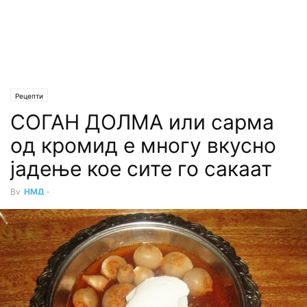
Рецепти
СОГАН ДОЛМА или сарма
од кромид е многу вкусно
јадење кое сите го сакаат
By
НМД
-