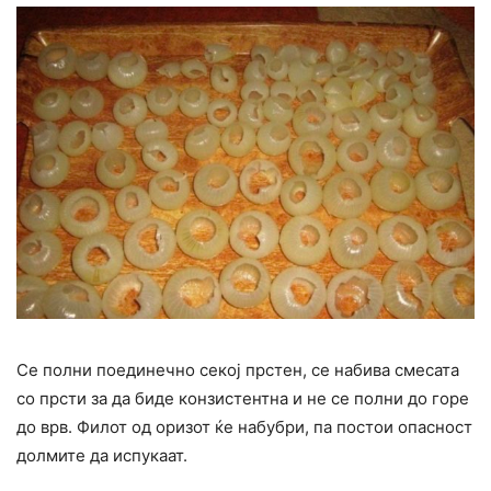
Се полни поединечно секој прстен, се набива смесата
со прсти за да биде конзистентна и не се полни до горе
до врв. Филот од оризот ќе набубри, па постои опасност
долмите да испукаат.