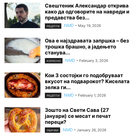
Свештеник Александар открива
како да одговорите на навреди и
предавства без...
NMD
-
May 19, 2026
РЕЦЕПТИ
Ова е најздравата запршка – без
трошка брашно, а јадењето
станува...
NMD
-
February 3, 2026
КОРИСНО
Кои 3 состојки го подобруваат
вкусот на подварокот? Киселата
зелка ги...
NMD
-
February 1, 2026
РЕЦЕПТИ
Зошто на Свети Сава (27
јануари) се месат и печат
переци?
NMD
-
January 26, 2026
ОБИЧАИ