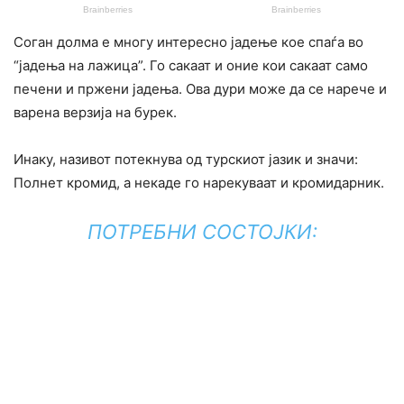
Соган долма е многу интересно јадење кое спаѓа во
“јадења на лажица”. Го сакаат и оние кои сакаат само
печени и пржени јадења. Ова дури може да се нарече и
варена верзија на бурек.
Инаку, називот потекнува од турскиот јазик и значи:
Полнет кромид, а некаде го нарекуваат и кромидарник.
ПОТРЕБНИ СОСТОЈКИ: