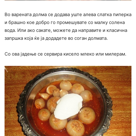
Во варената долма се додава уште алева слатка пиперка
и брашно кое добро го промешувате со малку солена
вода. Или ако сакате, можете да направите и класична
запршка која ќе ја додадете во соган долмата.
Со ова јадење се сервира кисело млеко или милерам.