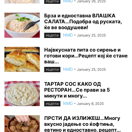
NMD
-
January 26, 2025
РЕЦЕПТИ
Брза и едноставна ВЛАШКА
САЛАТА…Подобра од руската,
ќе ве воодушеви!
NMD
-
January 25, 2025
РЕЦЕПТИ
Највкусната пита со сирење и
готови кори…Рецепт кој ќе стане
ваш...
NMD
-
January 25, 2025
РЕЦЕПТИ
ТАРТАР СОС КАКО ОД
РЕСТОРАН…Се прави за 5
минути и многу...
NMD
-
January 8, 2025
РЕЦЕПТИ
ПРСТИ ДА ИЗЛИЖЕШ…Многу
вкусно јадење со ќофтиња,
евтино и едноставно, рецепт...