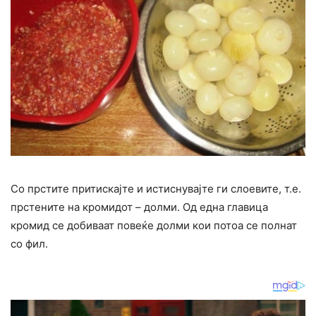
Со прстите притискајте и истиснувајте ги слоевите, т.е.
прстените на кромидот – долми. Од една главица
кромид се добиваат повеќе долми кои потоа се полнат
со фил.