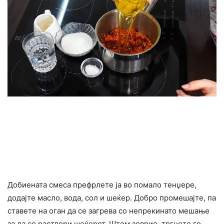
Добиената смеса префрлете ја во помало тенџере,
додајте масло, вода, сол и шеќер. Добро промешајте, па
ставете на оган да се загрева со непрекинато мешање
за да се раствори шеќерот. Штом зоврие, тргнете го