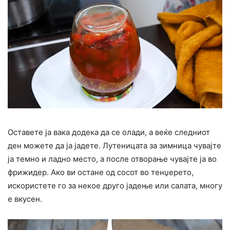
Оставете ја вака додека да се олади, а веќе следниот
ден можете да ја јадете. Лутеницата за зимница чувајте
ја темно и ладно место, а после отворање чувајте ја во
фрижидер. Ако ви остане од сосот во тенџерето,
искористете го за некое друго јадење или салата, многу
е вкусен.