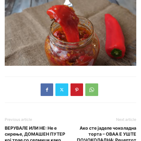
Previous article
Next article
ВЕРУВАЛЕ ИЛИ НЕ: Не е
Ако сте јаделе чоколадна
сирење, ДОМАШЕН ПУТЕР
торта – ОВАА Е УШТЕ
кој трае со седмици како
ПОЧОКОЛАДНА: Рецептот