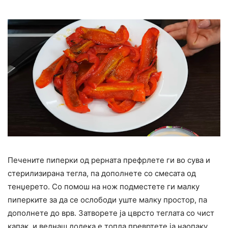
Печените пиперки од рерната префрлете ги во сува и
стерилизирана тегла, па дополнете со смесата од
тенџерето. Со помош на нож подместете ги малку
пиперките за да се ослободи уште малку простор, па
дополнете до врв. Затворете ја цврсто теглата со чист
капак, и веднаш додека е топла превртете ја наопаку.