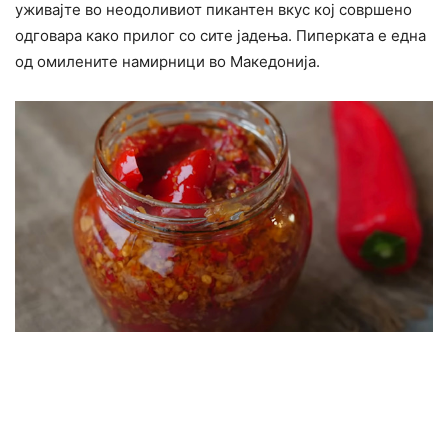
уживајте во неодоливиот пикантен вкус кој совршено
одговара како прилог со сите јадења. Пиперката е една
од омилените намирници во Македонија.