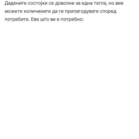
Дадените состојки се доволни за една тегла, но вие
можете количините да ги прилагодувате според
потребите. Еве што ви е потребно: