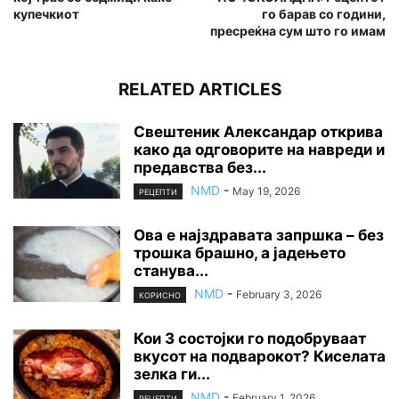
купечкиот
го барав со години,
пресреќна сум што го имам
RELATED ARTICLES
Свештеник Александар открива
како да одговорите на навреди и
предавства без...
NMD
-
May 19, 2026
РЕЦЕПТИ
Ова е најздравата запршка – без
трошка брашно, а јадењето
станува...
NMD
-
February 3, 2026
КОРИСНО
Кои 3 состојки го подобруваат
вкусот на подварокот? Киселата
зелка ги...
NMD
-
February 1, 2026
РЕЦЕПТИ