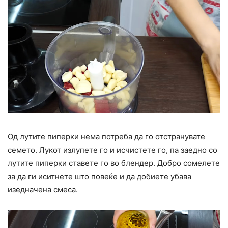
Од лутите пиперки нема потреба да го отстранувате
семето. Лукот излупете го и исчистете го, па заедно со
лутите пиперки ставете го во блендер. Добро сомелете
за да ги иситнете што повеќе и да добиете убава
изедначена смеса.