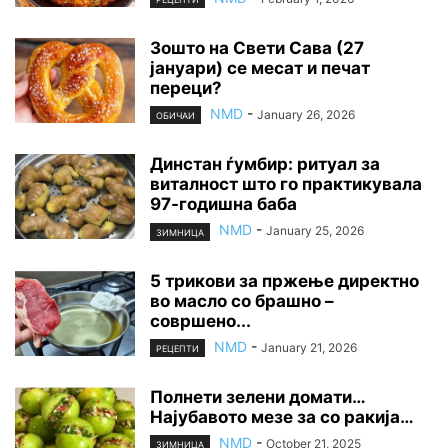
Зошто на Свети Сава (27
јануари) се месат и печат
переци?
NMD
-
January 26, 2026
ОБИЧАИ
Динстан ѓумбир: ритуал за
виталност што го практикувала
97-годишна баба
NMD
-
January 25, 2026
ЗИМНИЦА
5 трикови за пржење директно
во масло со брашно –
совршено...
NMD
-
January 21, 2026
РЕЦЕПТИ
Полнети зелени домати…
Најубавото мезе за со ракија…
NMD
-
October 21, 2025
ЗИМНИЦА