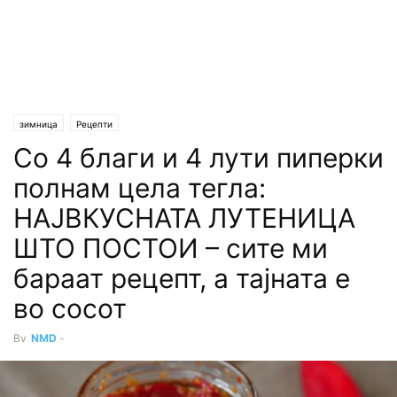
зимница
Рецепти
Со 4 благи и 4 лути пиперки
полнам цела тегла:
НАЈВКУСНАТА ЛУТЕНИЦА
ШТО ПОСТОИ – сите ми
бараат рецепт, а тајната е
во сосот
By
NMD
-