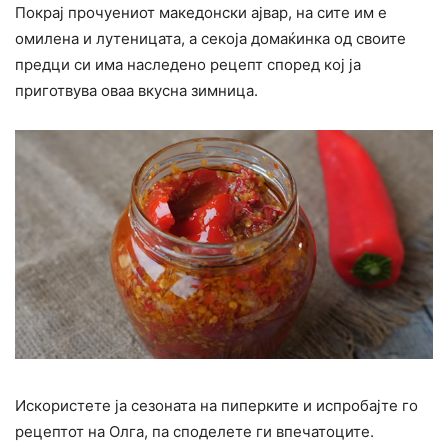
Покрај прочуениот македонски ајвар, на сите им е
омилена и лутеницата, а секоја домаќинка од своите
предци си има наследено рецепт според кој ја
приготвува оваа вкусна зимница.
Искористете ја сезоната на пиперките и испробајте го
рецептот на Олга, па споделете ги впечатоците.