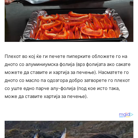
Плехот во кој ќе ги печете пиперките обложете го на
дното со алуминиумска фолија (врз фолијата ако сакате
можете да ставите и хартија за печење). Насматете го
дното со масло па одозгора добро затворете го плехот
со уште едно парче алу-фолија (под кое исто така,
може да ставите хартија за печење).