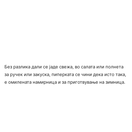
Без разлика дали се јаде свежа, во салата или полнета
за ручек или закуска, пиперката се чини дека исто така,
е омилената намирница и за приготвување на зимница.