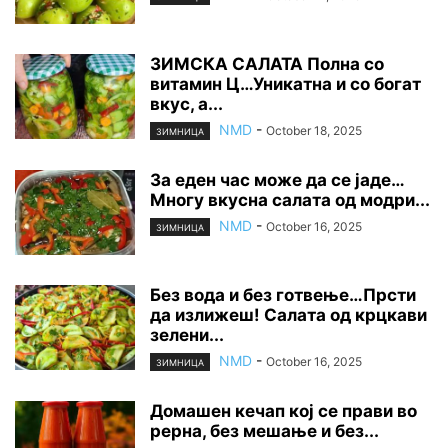
ЗИМСКА САЛАТА Полна со
витамин Ц…Уникатна и со богат
вкус, а...
NMD
-
October 18, 2025
ЗИМНИЦА
За еден час може да се јаде…
Многу вкусна салата од модри...
NMD
-
October 16, 2025
ЗИМНИЦА
Без вода и без готвење…Прсти
да излижеш! Салата од крцкави
зелени...
NMD
-
October 16, 2025
ЗИМНИЦА
Домашен кечап кој се прави во
рерна, без мешање и без...