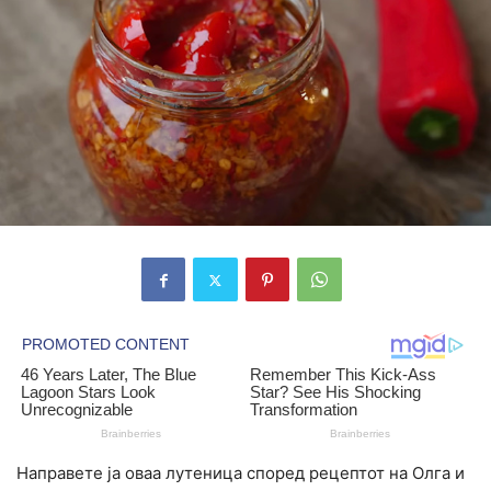
Направете ја оваа лутеница според рецептот на Олга и