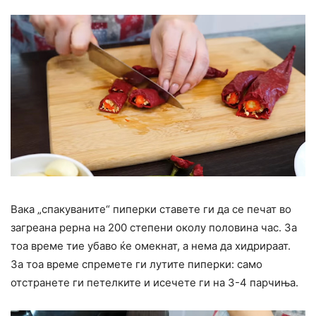
Вака „спакуваните“ пиперки ставете ги да се печат во
загреана рерна на 200 степени околу половина час. За
тоа време тие убаво ќе омекнат, а нема да хидрираат.
За тоа време спремете ги лутите пиперки: само
отстранете ги петелките и исечете ги на 3-4 парчиња.