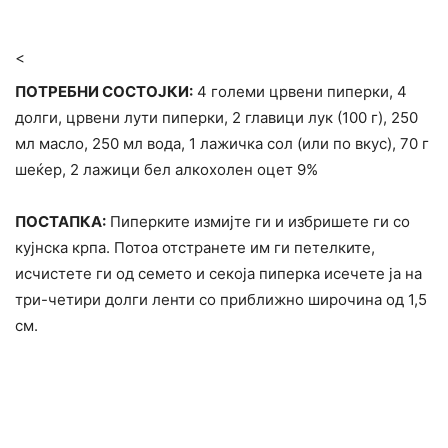
<
ПОТРЕБНИ СОСТОЈКИ:
4 големи црвени пиперки, 4
долги, црвени лути пиперки, 2 главици лук (100 г), 250
мл масло, 250 мл вода, 1 лажичка сол (или по вкус), 70 г
шеќер, 2 лажици бел алкоxолен оцет 9%
ПОСТАПКА:
Пиперките измијте ги и избришете ги со
кујнска крпа. Потоа отстранете им ги петелките,
исчистете ги од семето и секоја пиперка исечете ја на
три-четири долги ленти со приближно широчина од 1,5
см.