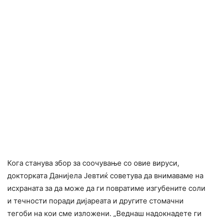
Кога станува збор за соочување со овие вируси,
докторката Данијела Јевтиќ советува да внимаваме на
исхраната за да може да ги повратиме изгубените соли
и течности поради дијареата и другите стомачни
тегоби на кои сме изложени. „Веднаш надокнадете ги