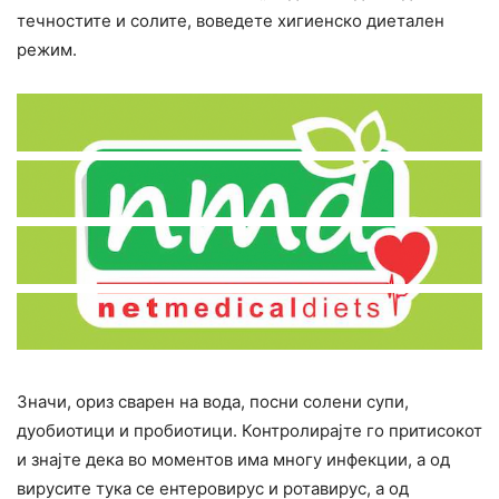
течностите и солите, воведете хигиенско диетален
peжим.
Значи, ориз сварен на вода, посни солени супи,
дуобиотици и пробиотици. Контролирајте го притисокот
и знајте дека во моментов има многу инфекции, а од
вирусите тука се ентеровирус и ротавирус, а од