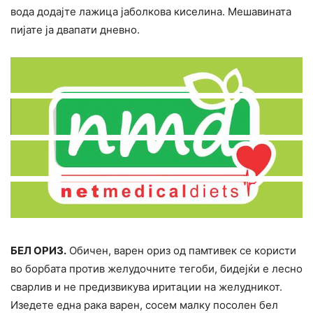
вода додајте лажица јаболкова киселина. Мешавината
пијате ја двапати дневно.
БЕЛ ОРИЗ.
Обичен, варен ориз од памтивек се користи
во бopбата против желудочните тегоби, бидејќи е лесно
сварлив и не предизвикува иритации на желудникот.
Изедете една рака варен, сосем малку посолен бел