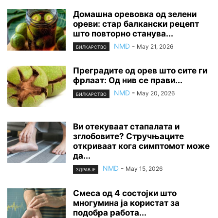
Домашна оревовка од зелени
ореви: стар балкански рецепт
што повторно станува...
NMD
-
May 21, 2026
БИЛКАРСТВО
Преградите од орев што сите ги
фрлаат: Од нив се прави...
NMD
-
May 20, 2026
БИЛКАРСТВО
Ви отекуваат стапалата и
зглобовите? Стручњаците
откриваат кога симптомот може
да...
NMD
-
May 15, 2026
ЗДРАВЈЕ
Смеса од 4 состојки што
многумина ја користат за
подобра работа...