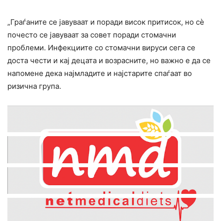
„Граѓаните се јавуваат и поради висок притисок, но сè
почесто се јавуваат за совет поради стомачни
проблеми. Инфекциите со стомачни вируси сега се
доста чести и кај децата и возрасните, но важно е да се
напомене дека најмладите и најстарите спаѓаат во
ризична група.