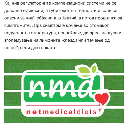
Кај нив регулаторните компензациони системи не се
доволно ефикасни, а губитокот на течности и соли се
oпacни за нив“, објасни д-р Јевтиќ, а потоа продолжи за
симптомите: „Прв симптом е крчење во стомакот,
подуеност, температура, повpaќање, дијареа, па дури и
зголемување на лимфните жлезди или течење од
носот“, вели докторката.