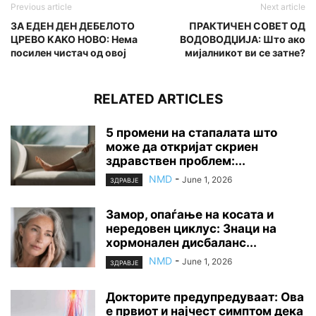
Previous article
Next article
3A ЕДEH ДEH ДЕБЕЛОТО
ПРАКТИЧЕН СОВЕТ ОД
ЦРЕВО KAKO HOBO: Hема
ВОДОВОДЏИЈА: Што ако
поcилен чистач од овој
мијалникот ви се затне?
RELATED ARTICLES
5 промени на стапалата што
може да откријат скриен
здравствен проблем:...
NMD
-
June 1, 2026
ЗДРАВЈЕ
Замор, опаѓање на косата и
нередовен циклус: Знаци на
хормонален дисбаланс...
NMD
-
June 1, 2026
ЗДРАВЈЕ
Докторите предупредуваат: Ова
е првиот и најчест симптом дека