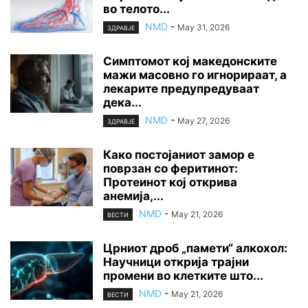
во телото...
NMD
-
May 31, 2026
ЗДРАВЈЕ
Симптомот кој македонските
мажи масовно го игнорираат, а
лекарите предупредуваат
дека...
NMD
-
May 27, 2026
ЗДРАВЈЕ
Како постојаниот замор е
поврзан со феритинот:
Протеинот кој открива
анемија,...
NMD
-
May 21, 2026
ВЕСТИ
Црниот дроб „памети“ алкохол:
Научници открија трајни
промени во клетките што...
NMD
-
May 21, 2026
ВЕСТИ