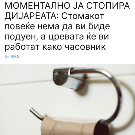
МОМЕНТАЛНО ЈА СТОПИРА
ДИЈАРЕАТА: Стомакот
повеќе нема да ви биде
подуен, а цревата ќе ви
работат како часовник
By
NMD
-