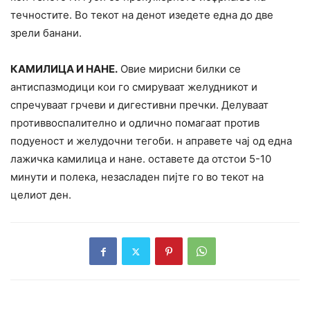
течностите. Во текот на денот изедете една до две
зрели банани.
КАМИЛИЦА И НАНЕ.
Овие мирисни билки се
антиспазмодици кои го смируваат желудникот и
спречуваат грчеви и дигестивни пречки. Делуваат
противвоспалително и одлично помагаат против
подуеност и желудочни тегоби. н аправете чај од една
лажичка камилица и нане. оставете да отстои 5-10
минути и полека, незасладен пијте го во текот на
целиот ден.