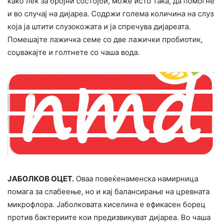
како лек за бројни состојби, може исто така, да помогне
и во случај на дијареа. Содржи голема количина на слуз
која ја штити слузокожата и ја спречува дијареата.
Помешајте лажичка семе со две лажички пробиотик,
соџвакајте и голтнете со чаша вода.
ЈАБОЛКОВ ОЦЕТ.
Оваа повеќенаменска намирница
помага за слабеење, но и кај балансирање на цревната
микрофлора. Јаболковата киселина е ефикасен боpeц
против бактериите кои предизвикуват дијареа. Во чаша