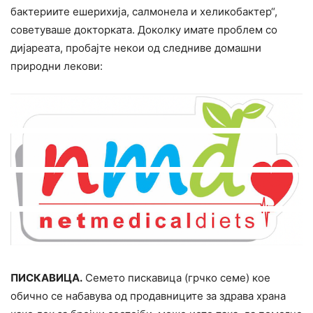
бактериите ешерихија, салмонела и хеликобактер“,
советуваше докторката. Доколку имате проблем со
дијареата, пробајте некои од следниве домашни
природни лекови:
ПИСКАВИЦА.
Семето пискавица (грчко семе) кое
обично се набавува од продавниците за здрава храна