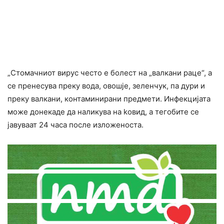
„Стомачниот вирус често е болест на „валкани раце“, а
се пренесува преку вода, овошје, зеленчук, па дури и
преку валкани, контаминирани предмети. Инфекцијата
може донекаде да наликува на koвид, а тегобите се
јавуваат 24 часа после изложеноста.