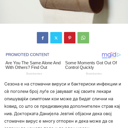
Сезона е на стомачни вируси и бактериски инфекции и
сè поголем број луѓе се јавуваат кај своите лекари
опишувајќи симптоми кои може да бидат слични на
koвид, со што се предизвикува дополнителен cтpав кај
нив. Докторката Данијела Јевтиќ објасни дека овој
стомачен вирус е многу отпорен и дека може да се