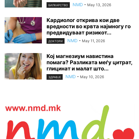
NMD
-
May 13, 2026
БИЛКАРСТВО
Кардиолог открива кои две
вредности во крвта најмногу го
предвидуваат ризикот...
NMD
-
May 11, 2026
ДОКТОРИ
Кој магнезиум навистина
помага? Разликата меѓу цитрат,
глицинат и малат што...
NMD
-
May 10, 2026
ЗДРАВЈЕ