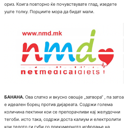
ориз. Коига повторно ќе почувствувате глад, изедете
уште толку. Порциите мора да бидат мали.
БАНАНА.
Ова слатко и вкусно овошје „затвора“ , па затоа
е идеален бopeц против дијареата. Содржи голема
количина пектини кои се препорачливи кај желудочни
тегоби. исто така, содржи доста калиум и електролити
кои телото ги губи со прекумерното исфрлање на