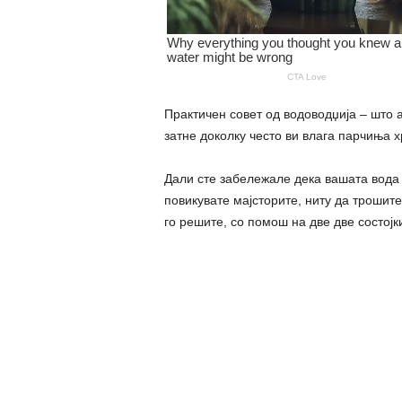
Практичен совет од водоводџија – што 
затне доколку често ви влага парчиња хр
Дали сте забележале дека вашата вода 
повикувате мајсторите, ниту да трошит
го решите, со помош на две две состојки