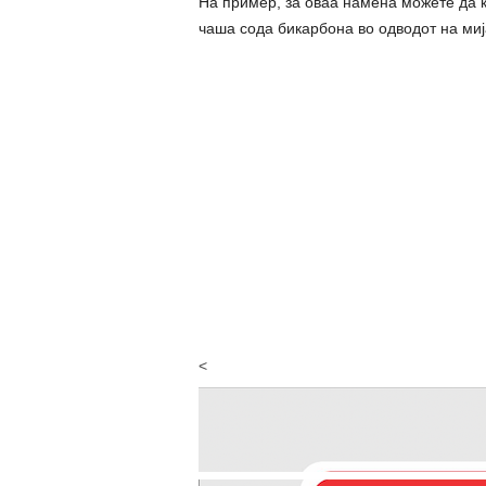
На пример, за оваа намена можете да к
чаша сода бикарбона во одводот на миј
<