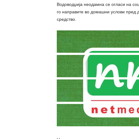
Водоводџија неодамна се огласи на соц
го направите во домашни услови пред д
средство.