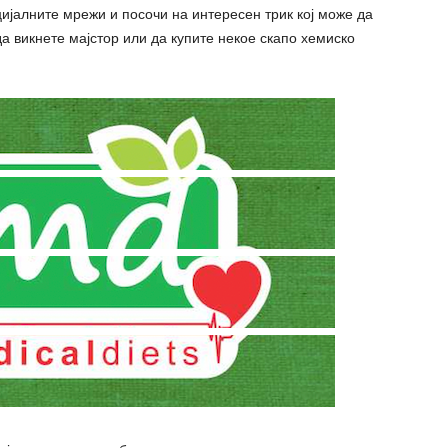
ијалните мрежи и посочи на интересен трик кој може да
а викнете мајстор или да купите некое скапо хемиско