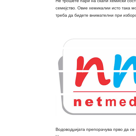
Не трошете пари на скапи хемиски состо
семејство. Овие хемикалии исто така мо
треба да бидете внимателни при изборо
Водоводџијата препорачува прво да се 