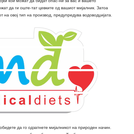
јки кои можат да бидат опас-ни за вас и вашето
жат да ги оште-тат цевките од вашиот мијалник. Затоа
т на овој тип на производ, предупредува водоводџијата.
обидете да го одзатнете мијалникот на природен начин.