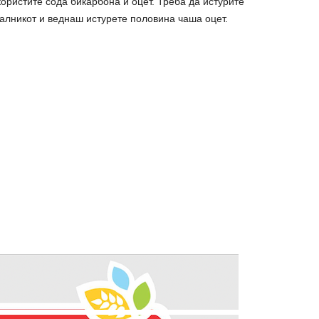
ористите сода бикарбона и оцет. Треба да истурите
алникот и веднаш истурете половина чаша оцет.