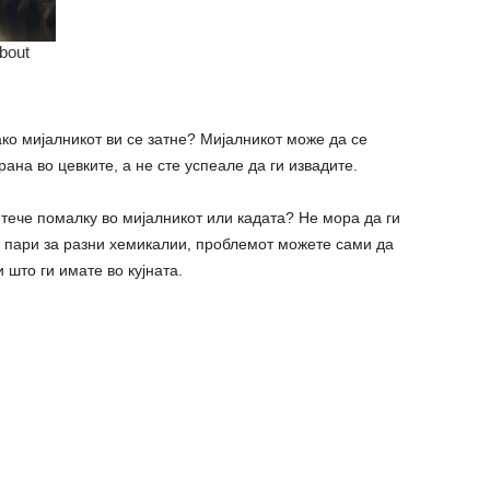
ако мијалникот ви се затне? Мијалникот може да се
ана во цевките, а не сте успеале да ги извадите.
тече помалку во мијалникот или кадата? Не мора да ги
е пари за разни хемикалии, проблемот можете сами да
 што ги имате во кујната.