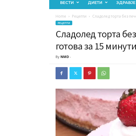
ВЕСТИ
ДИЕТИ
ЗДРАВЈЕ
Home
Рецепти
Сладолед торта без пече
РЕЦЕПТИ
Сладолед торта без 
готова за 15 минут
By
NMD
-