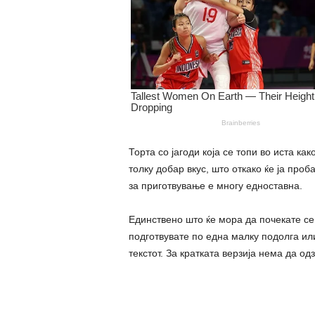
Торта со јагоди која се топи во иста как
толку добар вкус, што откако ќе ја проб
за приготвување е многу едноставна.
Единствено што ќе мора да почекате се
подготвувате по една малку подолга или
текстот. За кратката верзија нема да о