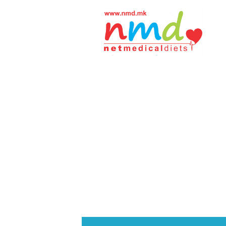
Н
М
Д