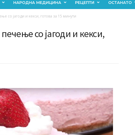
НАРОДНА МЕДИЦИНА
РЕЦЕПТИ
ОСТАНАТО
ње со јагоди и кекси, готова за 15 минути
печење со јагоди и кекси,
и