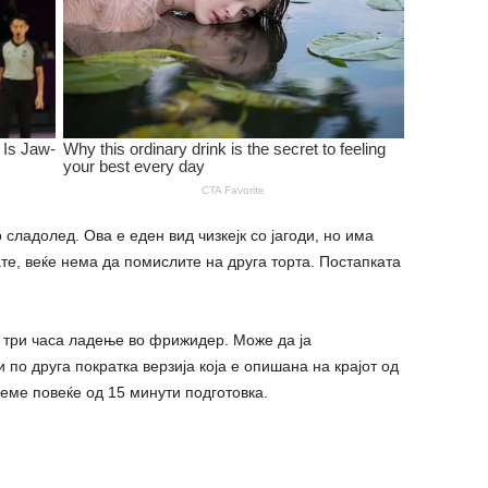
о сладолед. Ова е еден вид чизкејк со јагоди, но има
ате, веќе нема да помислите на друга торта. Постапката
 три часа ладење во фрижидер. Може да ја
 по друга пократка верзија која е опишана на крајот од
дземе повеќе од 15 минути подготовка.