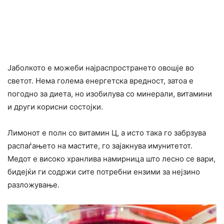
Јаболкото е можеби најраспространето овошје во
светот. Нема голема енергетска вредност, затоа е
погодно за диета, но изобилува со минерали, витамини
и други корисни состојки.
Лимонот е полн со витамин Ц, а исто така го забрзува
распаѓањето на мастите, го зајакнува имунитетот.
Медот е високо хранлива намирница што лесно се вари,
бидејќи ги содржи сите потребни ензими за нејзино
разложување.