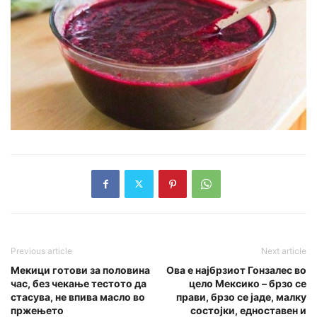
Previous article
Next article
Мекици готови за половина
Ова е најбрзиот Гонзалес во
час, без чекање тестото да
цело Мексико – брзо се
стасува, не впива масло во
прави, брзо се јаде, малку
пржењето
состојки, едноставен и