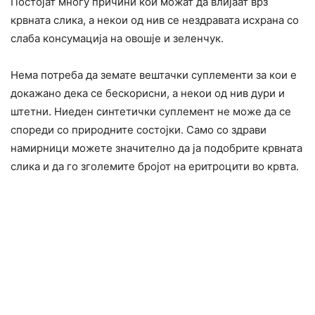
Постојат многу причини кои можат да влијаат врз
крвната слика, а некои од нив се нездравата исхрана со
слаба консумација на овошје и зеленчук.
Нема потреба да земате вештачки суплементи за кои е
докажано дека се бескорисни, а некои од нив дури и
штетни. Ниеден синтетички суплемент не може да се
спореди со природните состојки. Само со здрави
намирници можете значително да ја подобрите крвната
слика и да го зголемите бројот на еритроцити во крвта.