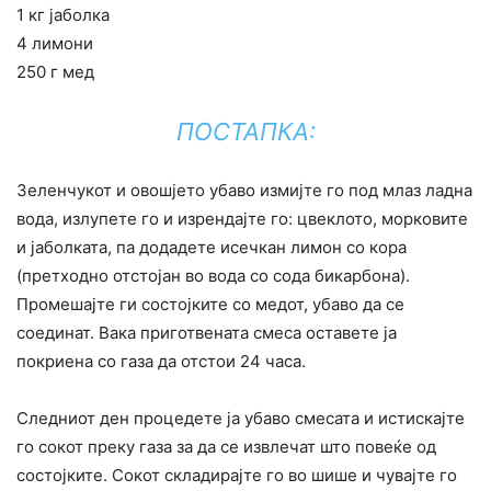
1 кг јаболка
4 лимони
250 г мед
ПОСТАПКА:
Зеленчукот и овошјето убаво измијте го под млаз ладна
вода, излупете го и изрендајте го: цвеклото, морковите
и јаболката, па додадете исечкан лимон со кора
(претходно отстојан во вода со сода бикарбона).
Промешајте ги состојките со медот, убаво да се
соединат. Вака приготвената смеса оставете ја
покриена со газа да отстои 24 часа.
Следниот ден процедете ја убаво смесата и истискајте
го сокот преку газа за да се извлечат што повеќе од
состојките. Сокот складирајте го во шише и чувајте го