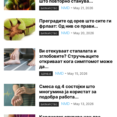
што повторно станува...
NMD
-
May 21, 2026
БИЛКАРСТВО
Преградите од орев што сите ги
фрлаат: Од нив се прави...
NMD
-
May 20, 2026
БИЛКАРСТВО
Ви отекуваат стапалата и
зглобовите? Стручњаците
откриваат кога симптомот може
да...
NMD
-
May 15, 2026
ЗДРАВЈЕ
Смеса од 4 состојки што
многумина ја користат за
подобра работа...
NMD
-
May 13, 2026
БИЛКАРСТВО
Кардиолог открива кои две