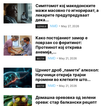
Симптомот кој македонските
мажи масовно го игнорираат, а
лекарите предупредуваат
дека...
NMD
-
May 27, 2026
ЗДРАВЈЕ
Како постојаниот замор е
поврзан со феритинот:
Протеинот кој открива
анемија,...
NMD
-
May 21, 2026
ВЕСТИ
Црниот дроб „памети“ алкохол:
Научници открија трајни
промени во клетките што...
NMD
-
May 21, 2026
ВЕСТИ
Домашна оревовка од зелени
ореви: стар балкански рецепт