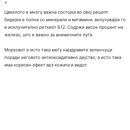
<
Цвеклото е многу важна состојка во овој рецепт
бидејќи е полна со минерали и витамини, вклучувајќи го
и исклучително реткиот Б12. Содржи висок процент на
железо, што е важно за анемичните луѓе.
Морковот е исто така меѓу најздравите зеленчуци
поради неговото антиоксидативно дејство, а исто така
има корисен ефект врз кожата и видот.