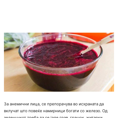
За анемични лица, се препорачува во исхраната да
вклучат што повеќе намирници богати со железо. Од
зеленчукот треба да се јаде грав, грашок, житарки,