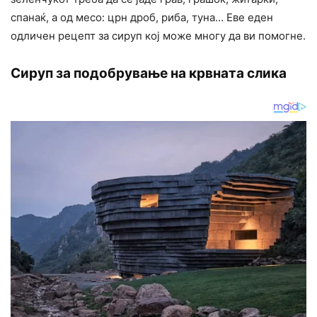
спанаќ, а од месо: црн дроб, риба, туна… Еве еден
одличен рецепт за сируп кој може многу да ви помогне.
Сируп за подобрување на крвната слика