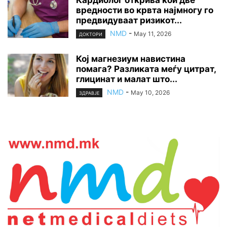
вредности во крвта најмногу го
предвидуваат ризикот...
NMD
-
May 11, 2026
ДОКТОРИ
Кој магнезиум навистина
помага? Разликата меѓу цитрат,
глицинат и малат што...
NMD
-
May 10, 2026
ЗДРАВЈЕ