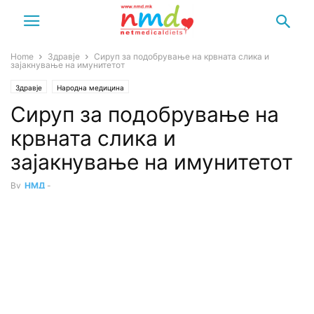
Home
Здравје
Сируп за подобрување на крвната слика и
зајакнување на имунитетот
Здравје
Народна медицина
Сируп за подобрување на
крвната слика и
зајакнување на имунитетот
By
НМД
-