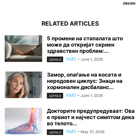
лесен
RELATED ARTICLES
5 промени на стапалата што
може да откријат скриен
здравствен проблем:...
NMD
-
June 1, 2026
ЗДРАВЈЕ
Замор, опаѓање на косата и
нередовен циклус: Знаци на
хормонален дисбаланс...
NMD
-
June 1, 2026
ЗДРАВЈЕ
Докторите предупредуваат: Ова
е првиот и најчест симптом дека
во телото...
NMD
-
May 31, 2026
ЗДРАВЈЕ