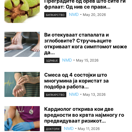
Преградите од орев што сите ги
фрлаат: Од нив се прави...
NMD
-
May 20, 2026
БИЛКАРСТВО
Ви отекуваат стапалата и
зглобовите? Стручњаците
откриваат кога симптомот може
да...
NMD
-
May 15, 2026
ЗДРАВЈЕ
Смеса од 4 состојки што
многумина ја користат за
подобра работа...
NMD
-
May 13, 2026
БИЛКАРСТВО
Кардиолог открива кои две
вредности во крвта најмногу го
предвидуваат ризикот...
NMD
-
May 11, 2026
ДОКТОРИ