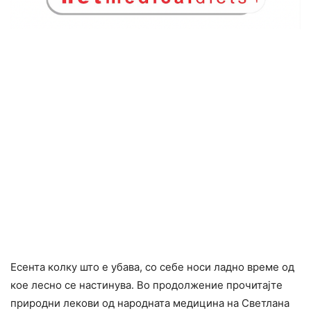
Есента колку што е убава, со себе носи ладно време од
кое лесно се настинува. Во продолжение прочитајте
природни лекови од народната медицина на Светлана