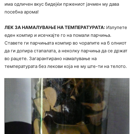
има одличен вкус бидејќи пржениот јачмен му дава
посебна арома!
ЛЕК ЗА НАМАЛУВАЊЕ НА ТЕМПЕРАТУРАТА:
Излупете
еден компир и исечкајте го на помали парчиња.
Ставете ги парчињата компир во чорапите на б олниот
да ги допира стапалата, а неколку парчиња да се држат
во рацете. Загарантирано намалување на
температурата без лекови која не му ште-ти на телото.