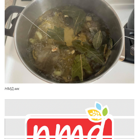
НМД.мк