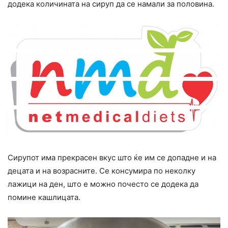
додека количината на сируп да се намали за половина.
Сирупот има прекрасен вкус што ќе им се допадне и на
децата и на возрасните. Се конcyмира по неколку
лажици на ден, што е можно почесто се додека да
помине кашлицата.