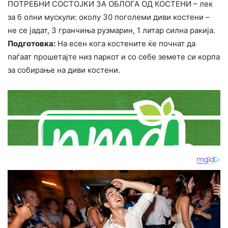
ПОТРЕБНИ СОСТОЈКИ ЗА ОБЛОГА ОД КОСТЕНИ – лек
за б олни мускули: околу 30 поголеми диви костени –
не се јадат, 3 гранчиња рузмарин, 1 литар силна ракија.
Подготовка:
На есен кога костените ќе почнат да
паѓаат прошетајте низ паркот и со себе земете си корпа
за собирање на диви костени.