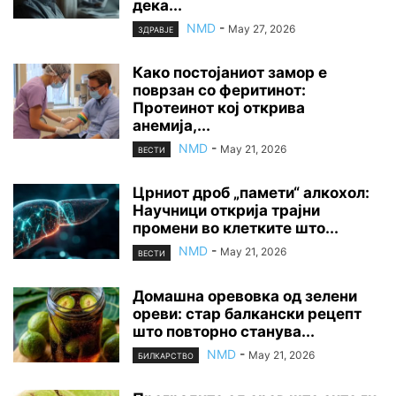
дека...
NMD
-
May 27, 2026
ЗДРАВЈЕ
Како постојаниот замор е
поврзан со феритинот:
Протеинот кој открива
анемија,...
NMD
-
May 21, 2026
ВЕСТИ
Црниот дроб „памети“ алкохол:
Научници открија трајни
промени во клетките што...
NMD
-
May 21, 2026
ВЕСТИ
Домашна оревовка од зелени
ореви: стар балкански рецепт
што повторно станува...
NMD
-
May 21, 2026
БИЛКАРСТВО