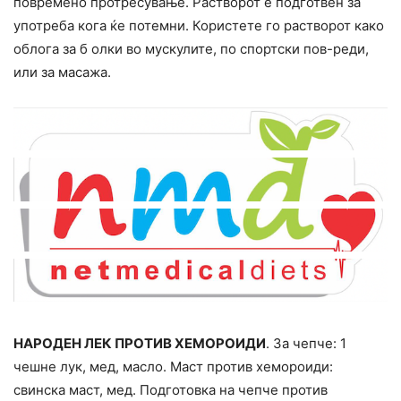
повремено протресување. Растворот е подготвен за
употреба кога ќе потемни. Користете го растворот како
облога за б олки во мускулите, по спортски пов-реди,
или за масажа.
НАРОДЕН ЛЕК ПРОТИВ ХЕМОРОИДИ
. За чепче: 1
чешне лук, мед, масло. Маст против хемороиди:
свинска маст, мед. Подготовка на чепче против