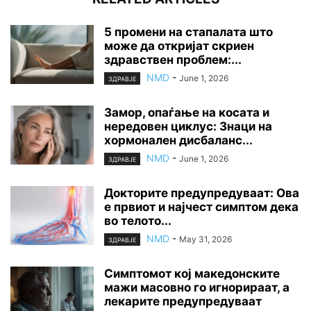
5 промени на стапалата што
може да откријат скриен
здравствен проблем:...
NMD
-
June 1, 2026
ЗДРАВЈЕ
Замор, опаѓање на косата и
нередовен циклус: Знаци на
хормонален дисбаланс...
NMD
-
June 1, 2026
ЗДРАВЈЕ
Докторите предупредуваат: Ова
е првиот и најчест симптом дека
во телото...
NMD
-
May 31, 2026
ЗДРАВЈЕ
Симптомот кој македонските
мажи масовно го игнорираат, а
лекарите предупредуваат