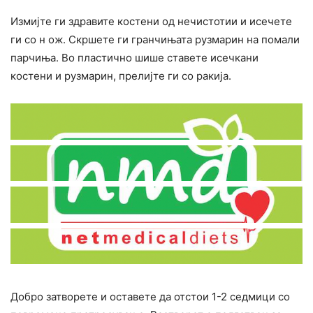
Измијте ги здравите костени од нечистотии и исечете
ги со н ож. Скршете ги гранчињата рузмарин на помали
парчиња. Во пластично шише ставете исечкани
костени и рузмарин, прелијте ги со ракија.
Добро затворете и оставете да отстои 1-2 седмици со