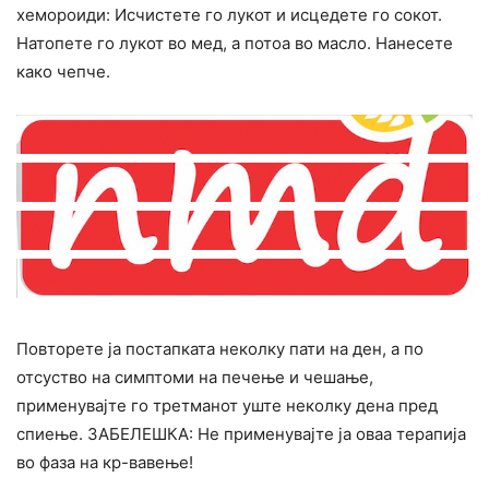
хемороиди: Исчистете го лукот и исцедете го сокот.
Натопете го лукот во мед, а потоа во масло. Нанесете
како чепче.
Повторете ја постапката неколку пати на ден, а по
отсуство на симптоми на печење и чешање,
применувајте го третманот уште неколку дена пред
спиење. ЗАБЕЛЕШКА: Не применувајте ја оваа терапија
во фаза на кр-вавење!