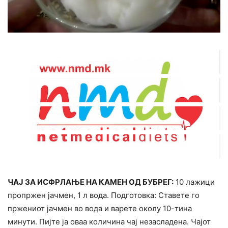
ЧАЈ ЗА ИСФРЛАЊЕ НА КАМЕН ОД БУБРЕГ:
10 лажици
пропржен јачмен, 1 л вода. Подготовка: Ставете го
пржениот јачмен во вода и варете околу 10-тина
минути. Пијте ја оваа количина чај незасладена. Чајот