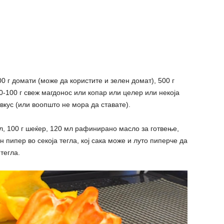
500 г домати (може да користите и зелен домат), 500 г
80-100 г свеж магдонос или копар или целер или некоја
вкус (или воопшто не мора да ставате).
л, 100 г шеќер, 120 мл рафинирано масло за готвење,
н пипер во секоја тегла, кој сака може и луто пиперче да
тегла.