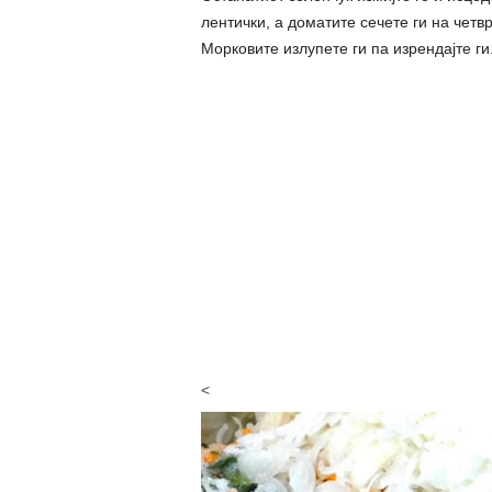
лентички, а доматите сечете ги на четв
Морковите излупете ги па изрендајте ги
<