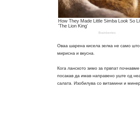
Оваа шарена кисела зелка не само што е
мирисна и вкусна.
Кога ланското зимо за првпат почнавме 
посакав да имав направено уште од неа.
салата. Изобилува со витамини и мине