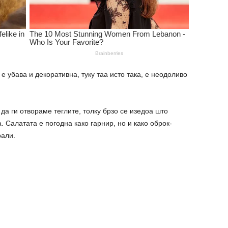
 убава и декоративна, туку таа исто така, е неодоливо
да ги отвораме теглите, толку брзо се изедоа што
 Салатата е погодна како гарнир, но и како оброк-
рали.