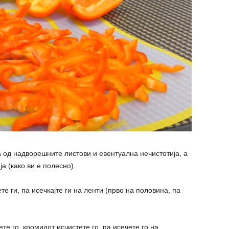
а од надворешните листови и евентуална нечистотија, а
ја (како ви е полесно).
те ги, па исечкајте ги на ленти (прво на половина, па
те го. кромидот исчистете го, па исечете го на