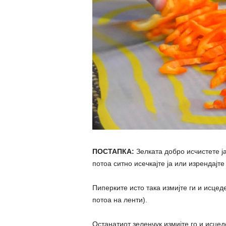
ПОСТАПКА:
Зелката добро исчистете ј
потоа ситно исечкајте ја или изрендајте 
Пиперките исто така измијте ги и исцеде
потоа на ленти).
Останатиот зеленчук измијте го и исцеде