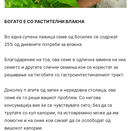
БОГАТО Е СО РАСТИТЕЛНИ ВЛАКНА
Во една супена лажица семе од босилек се содржат
25% од дневните потреби за влакна.
Благодарение на тоа, ова семе е одлична замена на чиа
семето и другите слични семиња кои се користат за
решавање на тегобите со гастроинтестиналниот тракт.
Доколку п атите од запек и нередовна столица, ова
семе ќе го реши вашиот проблем. Со негова
конcумација вие ќе се чувствувате сито, без да се
трупате со куп калории, па истовремено може да им
помогне и на оние кои сакаат да се ослободат од
вишокот калории.