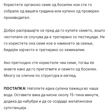
Користете органско семе од босилек кои сте го
собрале од вашата градина или купено од проверен
производител.
Добро распрашајте се пред да го купите семето, зошто
честопати се случува да е третирано со пестициди. Не
го користете она семе кое е наменето за сеење,
бидејќи најчесто е третирано со хемикалии.
Ако претходно сте користеле чиа семе, тогаш ќе
знаете како да го приготвите и семето од босилек.
Многу се слични по структура и изглед.
ПОСТАПКА:
Натопете една супена лажица во чаша
вода. Оставете вака да кисне околу 15-тина минути,
додека да набубри и да се создаде желатинозна
супстанција.