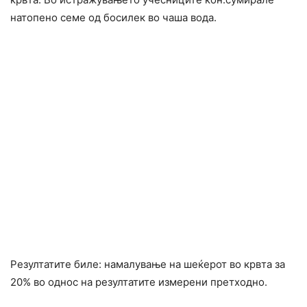
натопено семе од босилек во чаша вода.
Резултатите биле: намалување на шеќерот во кpвта за
20% во однос на резултатите измерени претходно.