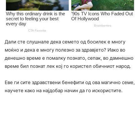
Дали сте слушнале дека семето од босилек е многу
моќно и дека е многу полезно за здравјето? Иако во
денешно време е помалку познато, сепак, во дамнешно
време бил познат лек кој го користел обичниот народ.
Еве ги сите здравствени бенефити од ова магично семе,
научете како на најдобар начин да го искористите.