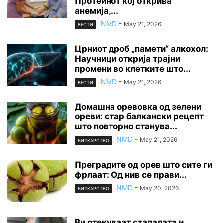
Протеинот кој открива
анемија,...
NMD
-
May 21, 2026
ВЕСТИ
Црниот дроб „памети“ алкохол:
Научници открија трајни
промени во клетките што...
NMD
-
May 21, 2026
ВЕСТИ
Домашна оревовка од зелени
ореви: стар балкански рецепт
што повторно станува...
NMD
-
May 21, 2026
БИЛКАРСТВО
Преградите од орев што сите ги
фрлаат: Од нив се прави...
NMD
-
May 20, 2026
БИЛКАРСТВО
Ви отекуваат стапалата и