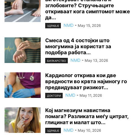
зглобовите? Стручњаците
откриваат кога симптомот може
да...
NMD
-
May 15, 2026
ЗДРАВЈЕ
Смеса од 4 состојки што
многумина ја користат за
подобра работа...
NMD
-
May 13, 2026
БИЛКАРСТВО
Кардиолог открива кои две
вредности во крвта најмногу го
предвидуваат ризикот...
NMD
-
May 11, 2026
ДОКТОРИ
Кој магнезиум навистина
помага? Разликата меѓу цитрат,
глицинат и малат што...
NMD
-
May 10, 2026
ЗДРАВЈЕ