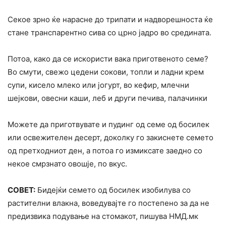
Секое зрно ќе нарасне до трипати и надворешноста ќе
стане транспарентно сива со црно јадро во средината.
Потоа, како да се искористи вака приготвеното семе?
Во смути, свежо цедени сокови, топли и ладни крем
супи, кисело млеко или јогурт, во кефир, млечни
шејкови, овесни каши, леб и други печива, палачинки
Можете да приготвувате и пудинг од семе од босилек
или освежителен десерт, доколку го закиснете семето
од претходниот ден, а потоа го измиксате заедно со
некое смрзнато овошје, по вкус.
СОВЕТ:
Бидејќи семето од босилек изобилува со
растителни влакна, воведувајте го постепено за да не
предизвика подување на стомакот, пишува НМД.мк