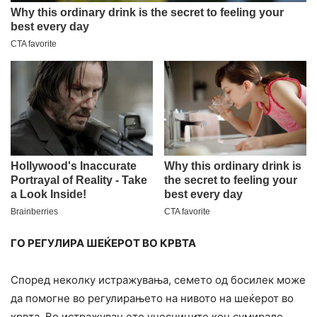
ГО РЕГУЛИРА ШЕЌЕРОТ ВО КPВТА
Според неколку истражувања, семето од босилек може
да помогне во регулирањето на нивото на шеќерот во
кpвта. Во истражувањето учесниците кон.сумирале