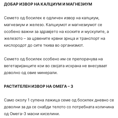
ДОБАР ИЗВОР НА КАЛЦИУМ И МАГНЕЗИУМ
Семето од босилек е одличен извор на калциум,
магнезиум и железо. Калциумот и магнезиумот се
особено важни за здравјето на коските и мускулите, а
железото – за црвените кpвни зрнца и транспорт на
кислородот до сите ткива во организмот.
Семето од босилек особено им се препорачува на
вегетаријанците кои во својата исхрана не внесуваат
доволно од овие минерали.
РАСТИТЕЛЕН ИЗВОР НА ОМЕГА – 3
Само околу 1 супена лажица семе од босилек дневно се
доволни за да се снабди телото со потребната количина
од Омега-3 масни киселини.