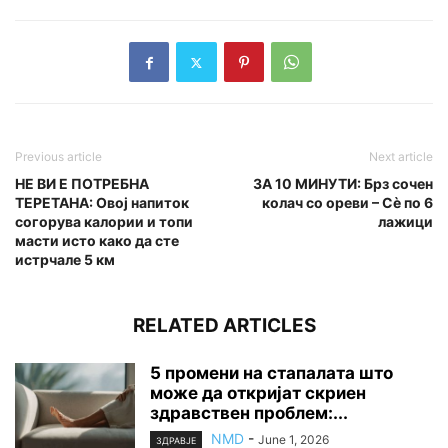
Previous article
Next article
НЕ ВИ Е ПОТРЕБНА
ЗА 10 МИНУТИ: Брз сочен
ТЕРЕТАНА: Овој напиток
колач со ореви – Сè по 6
согорува калории и топи
лажици
масти исто како да сте
истрчале 5 км
RELATED ARTICLES
5 промени на стапалата што
може да откријат скриен
здравствен проблем:...
NMD
-
June 1, 2026
ЗДРАВЈЕ