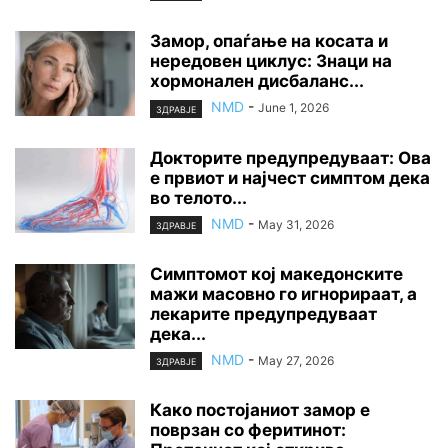
Замор, опаѓање на косата и
нередовен циклус: Знаци на
хормонален дисбаланс...
NMD
-
June 1, 2026
ЗДРАВЈЕ
Докторите предупредуваат: Ова
е првиот и најчест симптом дека
во телото...
NMD
-
May 31, 2026
ЗДРАВЈЕ
Симптомот кој македонските
мажи масовно го игнорираат, а
лекарите предупредуваат
дека...
NMD
-
May 27, 2026
ЗДРАВЈЕ
Како постојаниот замор е
поврзан со феритинот: