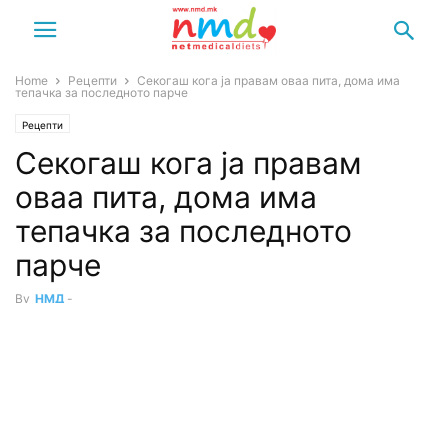
Home
Рецепти
Секогаш кога ја правам оваа пита, дома има
тепачка за последното парче
Рецепти
Секогаш кога ја правам
оваа пита, дома има
тепачка за последното
парче
By
НМД
-