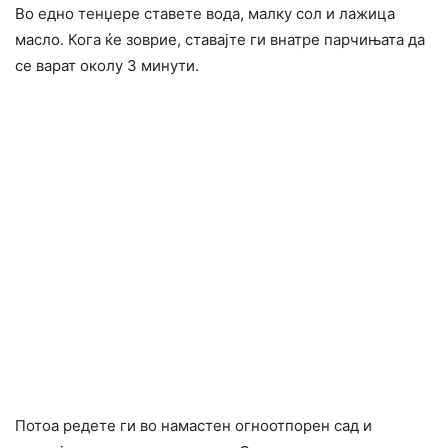
Во едно тенџере ставете вода, малку сол и лажица
масло. Кога ќе зоврие, ставајте ги внатре парчињата да
се варат околу 3 минути.
Потоа редете ги во намастен огноотпорен сад и