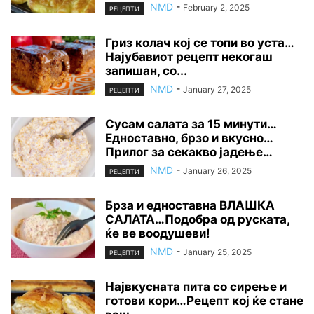
NMD
-
February 2, 2025
РЕЦЕПТИ
Гриз колач кој се топи во уста…
Најубавиот рецепт некогаш
запишан, со...
NMD
-
January 27, 2025
РЕЦЕПТИ
Сусам салата за 15 минути…
Едноставно, брзо и вкусно…
Прилог за секакво јадење…
NMD
-
January 26, 2025
РЕЦЕПТИ
Брза и едноставна ВЛАШКА
САЛАТА…Подобра од руската,
ќе ве воодушеви!
NMD
-
January 25, 2025
РЕЦЕПТИ
Највкусната пита со сирење и
готови кори…Рецепт кој ќе стане