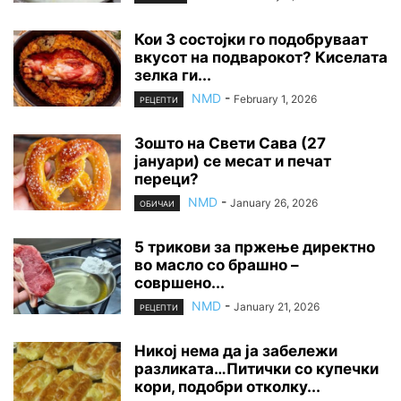
Кои 3 состојки го подобруваат
вкусот на подварокот? Киселата
зелка ги...
NMD
-
February 1, 2026
РЕЦЕПТИ
Зошто на Свети Сава (27
јануари) се месат и печат
переци?
NMD
-
January 26, 2026
ОБИЧАИ
5 трикови за пржење директно
во масло со брашно –
совршено...
NMD
-
January 21, 2026
РЕЦЕПТИ
Никој нема да ја забележи
разликата…Питички со купечки
кори, подобри отколку...