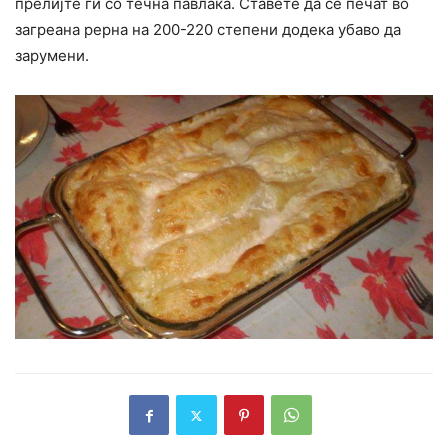
прелијте ги со течна павлака. Ставете да се печат во
загреана рерна на 200-220 степени додека убаво да
зарумени.