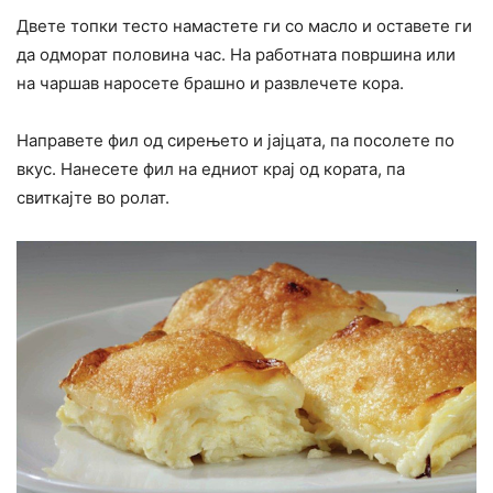
Двете топки тесто намастете ги со масло и оставете ги
да одморат половина час. На работната површина или
на чаршав наросете брашно и развлечете кора.
Направете фил од сирењето и јајцата, па посолете по
вкус. Нанесете фил на едниот крај од кората, па
свиткајте во ролат.