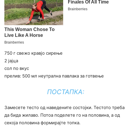
750 г свежо кравјо сирење
2 јајца
сол по вкус
прелив: 500 мл неутрална павлака за готвење
ПОСТАПКА:
Замесете тесто од наведените состојки. Тестото треба
да бида жилаво. Потоа поделете го на половина, а од
секоја половина формирајте топка.