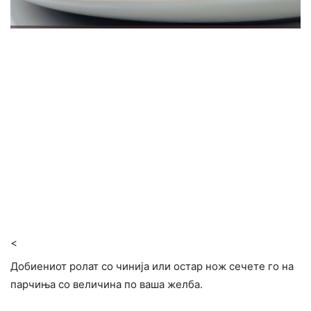
<
Добиениот ролат со чинија или остар нож сечете го на
парчиња со величина по ваша желба.