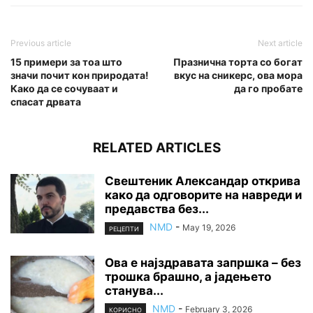
Previous article
Next article
15 примери за тоа што
Празнична торта со богат
значи почит кон природата!
вкус на сникерс, ова мора
Како да се сочуваат и
да го пробате
спасат дрвата
RELATED ARTICLES
Свештеник Александар открива
како да одговорите на навреди и
предавства без...
NMD
-
May 19, 2026
РЕЦЕПТИ
Ова е најздравата запршка – без
трошка брашно, а јадењето
станува...
NMD
-
February 3, 2026
КОРИСНО