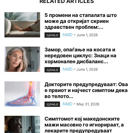
RELATED ARTICLES
5 промени на стапалата што
може да откријат скриен
здравствен проблем:...
NMD
-
June 1, 2026
ЗДРАВЈЕ
Замор, опаѓање на косата и
нередовен циклус: Знаци на
хормонален дисбаланс...
NMD
-
June 1, 2026
ЗДРАВЈЕ
Докторите предупредуваат: Ова
е првиот и најчест симптом дека
во телото...
NMD
-
May 31, 2026
ЗДРАВЈЕ
Симптомот кој македонските
мажи масовно го игнорираат, а
лекарите предупредуваат