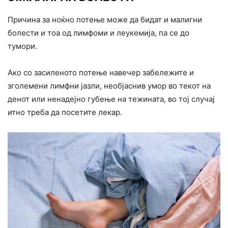
Причина за ноќно потење може да бидат и малигни
болести и тоа од лимфоми и леукемија, па се до
тумори.
Ако со засиленото потење навечер забележите и
зголемени лимфни јазли, необјаснив умор во текот на
денот или ненадејно губење на тежината, во тој случај
итно треба да посетите лекар.