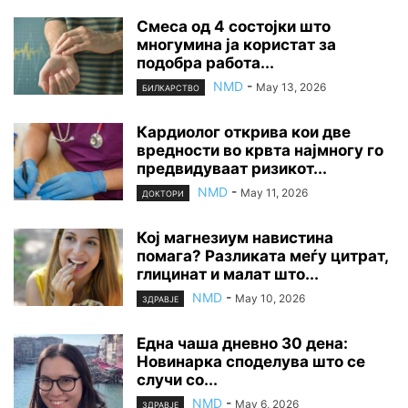
Смеса од 4 состојки што
многумина ја користат за
подобра работа...
NMD
-
May 13, 2026
БИЛКАРСТВО
Кардиолог открива кои две
вредности во крвта најмногу го
предвидуваат ризикот...
NMD
-
May 11, 2026
ДОКТОРИ
Кој магнезиум навистина
помага? Разликата меѓу цитрат,
глицинат и малат што...
NMD
-
May 10, 2026
ЗДРАВЈЕ
Една чаша дневно 30 дена:
Новинарка споделува што се
случи со...
NMD
-
May 6, 2026
ЗДРАВЈЕ