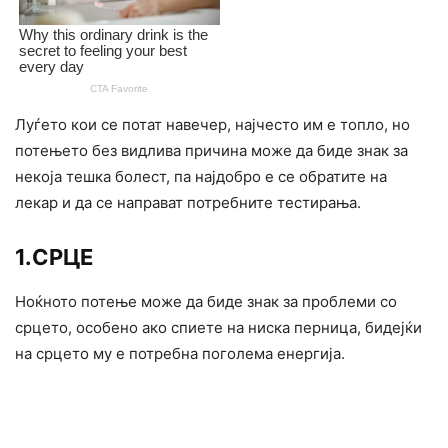
Луѓето кои се потат навечер, најчесто им е топло, но
потењето без видлива причина може да биде знак за
некоја тешка болест, па најдобро е се обратите на
лекар и да се направат потребните тестирања.
1.СРЦЕ
Ноќното потење може да биде знак за проблеми со
срцето, особено ако спиете на ниска перница, бидејќи
на срцето му е потребна поголема енергија.