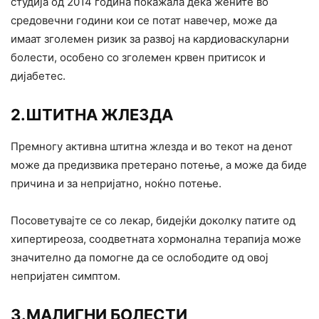
студија од 2014 година покажала дека жените во
средовечни години кои се потат навечер, може да
имаат зголемен ризик за развој на кардиоваскуларни
болести, особено со зголемен крвен притисок и
дијабетес.
2.ШТИТНА ЖЛЕЗДА
Премногу активна штитна жлезда и во текот на денот
може да предизвика претерано потење, а може да биде
причина и за непријатно, ноќно потење.
Посоветувајте се со лекар, бидејќи доколку патите од
хипертиреоза, соодветната хормонална терапија може
значително да помогне да се ослободите од овој
непријатен симптом.
3.МАЛИГНИ БОЛЕСТИ