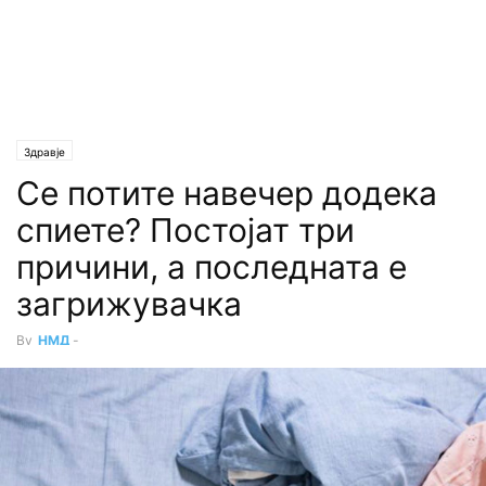
Здравје
Се потите навечер додека
спиете? Постојат три
причини, а последната е
загрижувачка
By
НМД
-