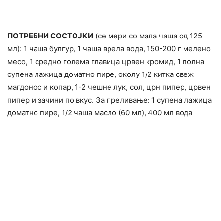
ПОТРЕБНИ СОСТОЈКИ
(се мери со мала чаша од 125
мл): 1 чаша булгур, 1 чаша врела вода, 150-200 г мелено
месо, 1 средно голема главица црвен кромид, 1 полна
супена лажица доматно пире, околу 1/2 китка свеж
магдонос и копар, 1-2 чешне лук, сол, црн пипер, црвен
пипер и зачини по вкус. За преливање: 1 супена лажица
доматно пире, 1/2 чаша масло (60 мл), 400 мл вода