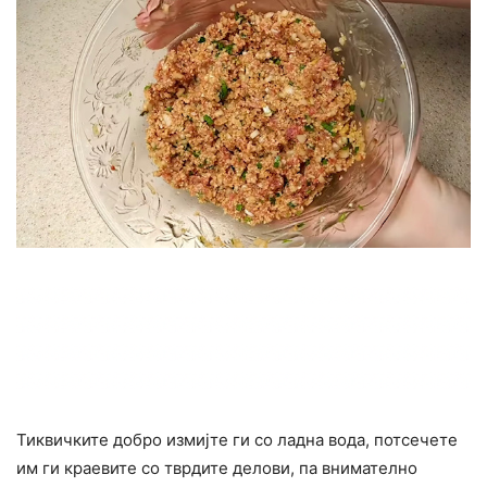
Тиквичките добро измијте ги со ладна вода, потсечете
им ги краевите со тврдите делови, па внимателно