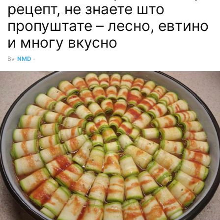
рецепт, не знаете што
пропуштате – лесно, евтино
и многу вкусно
By
NMD
-