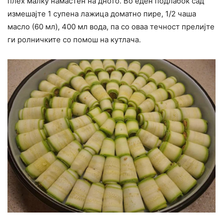
плех малку намастен на дното. Во еден подлабок сад
измешајте 1 супена лажица доматно пире, 1/2 чаша
масло (60 мл), 400 мл вода, па со оваа течност прелијте
ги ролничките со помош на кутлача.