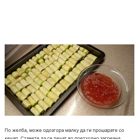
По желба, може одозгора малку да ги прошарате со
кечап. Ставете да се печат во претходно загреана