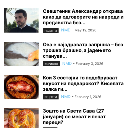
Свештеник Александар открива
како да одговорите на навреди и
предавства без...
NMD
-
May 19, 2026
РЕЦЕПТИ
Ова е најздравата запршка – без
трошка брашно, а јадењето
станува...
NMD
-
February 3, 2026
КОРИСНО
Кои 3 состојки го подобруваат
вкусот на подварокот? Киселата
зелка ги...
NMD
-
February 1, 2026
РЕЦЕПТИ
Зошто на Свети Сава (27
јануари) се месат и печат
переци?