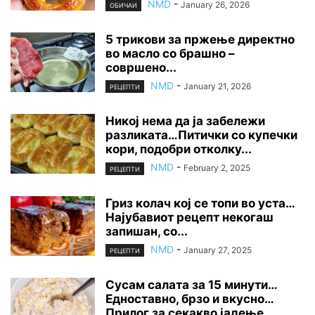
NMD
-
January 26, 2026
ОБИЧАИ
5 трикови за пржење директно
во масло со брашно –
совршено...
NMD
-
January 21, 2026
РЕЦЕПТИ
Никој нема да ја забележи
разликата…Питички со купечки
кори, подобри отколку...
NMD
-
February 2, 2025
РЕЦЕПТИ
Гриз колач кој се топи во уста…
Најубавиот рецепт некогаш
запишан, со...
NMD
-
January 27, 2025
РЕЦЕПТИ
Сусам салата за 15 минути…
Едноставно, брзо и вкусно…
Прилог за секакво јадење…