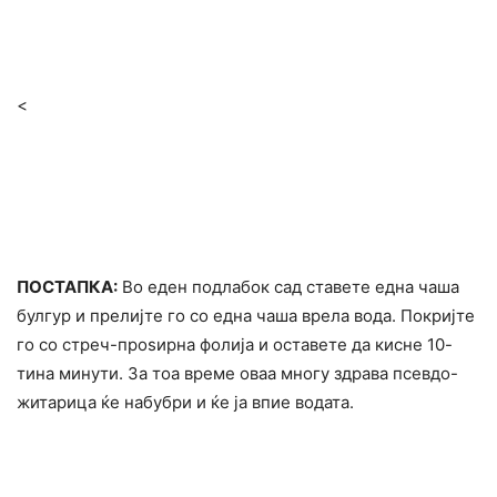
<
ПОСТАПКА:
Во еден подлабок сад ставете една чаша
булгур и прелијте го со една чаша врела вода. Покријте
го со стреч-проѕирна фолија и оставете да кисне 10-
тина минути. За тоа време оваа многу здрава псевдо-
житарица ќе набубри и ќе ја впие водата.