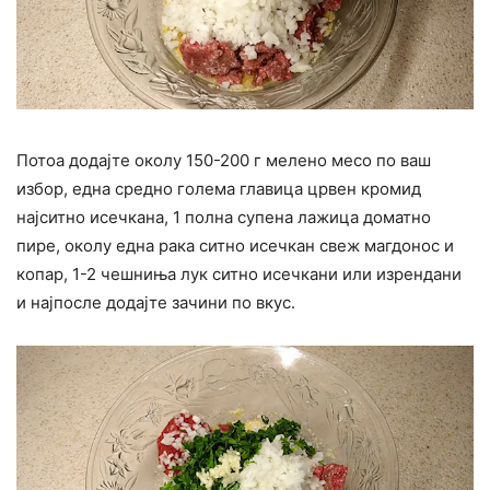
Потоа додајте околу 150-200 г мелено месо по ваш
избор, една средно голема главица црвен кромид
најситно исечкана, 1 полна супена лажица доматно
пире, околу една рака ситно исечкан свеж магдонос и
копар, 1-2 чешниња лук ситно исечкани или изрендани
и најпосле додајте зачини по вкус.