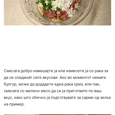
Смесата добро измешајте ја или измесете ја со рака за
да се соединат сите вкусови. Ако во моментот немате
булгур, може да додадете една рака ориз, или пак,
смесата со мелено месо да си ја приготвите по ваш
вкус, како што обично ја подготвувате за сарми од зелка
на пример.