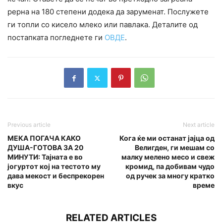
рерна на 180 степени додека да заруменат. Послужете
ги топли со кисело млеко или павлака. Деталите од
постапката погледнете ги
ОВДЕ
.
Previous article
Next article
МЕКА ПОГАЧА КАКО
Кога ќе ми останат јајца од
ДУША-ГОТОВА ЗА 20
Велигден, ги мешам со
МИНУТИ: Тајната е во
малку мелено месо и свеж
јогуртот кој на тестото му
кромид, па добивам чудо
дава мекост и беспрекорен
од ручек за многу кратко
вкус
време
RELATED ARTICLES