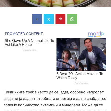
Тиквичките треба често да се јадат, особено напролет
за да ни ја дадат потребната енергија и да не снабдат со
големо количество витамини и минерали. Може да се