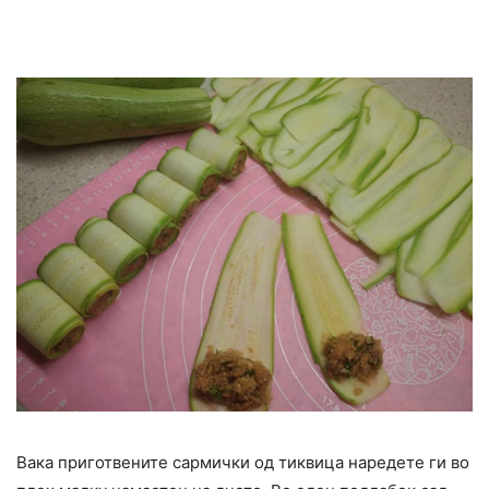
Вака приготвените сармички од тиквица наредете ги во