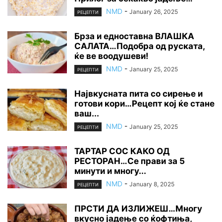
NMD
-
January 26, 2025
РЕЦЕПТИ
Брза и едноставна ВЛАШКА
САЛАТА…Подобра од руската,
ќе ве воодушеви!
NMD
-
January 25, 2025
РЕЦЕПТИ
Највкусната пита со сирење и
готови кори…Рецепт кој ќе стане
ваш...
NMD
-
January 25, 2025
РЕЦЕПТИ
ТАРТАР СОС КАКО ОД
РЕСТОРАН…Се прави за 5
минути и многу...
NMD
-
January 8, 2025
РЕЦЕПТИ
ПРСТИ ДА ИЗЛИЖЕШ…Многу
вкусно јадење со ќофтиња,