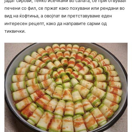
јадат сирови, тенко исечкани во салата, се приготвуваат
печени со фил, се пржат како похувани или рендани во
вид на ќофтиња, а овојпат ви претставуваме еден
интересен рецепт, како да направите сарми од
тиквички.