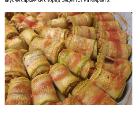
вкусни сармички според рецептот на Мирзета: