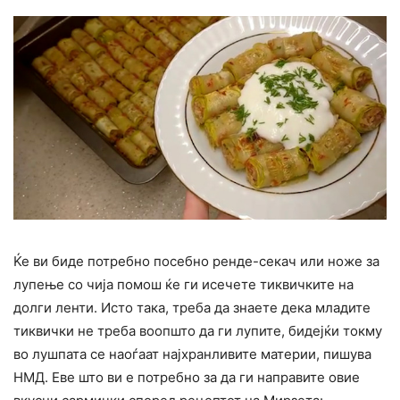
Ќе ви биде потребно посебно ренде-секач или ноже за
лупење со чија помош ќе ги исечете тиквичките на
долги ленти. Исто така, треба да знаете дека младите
тиквички не треба воопшто да ги лупите, бидејќи токму
во лушпата се наоѓаат најхранливите материи, пишува
НМД. Еве што ви е потребно за да ги направите овие