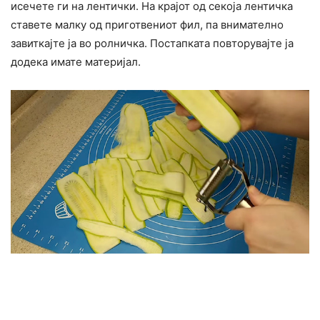
исечете ги на лентички. На крајот од секоја лентичка
ставете малку од приготвениот фил, па внимателно
завиткајте ја во ролничка. Постапката повторувајте ја
додека имате материјал.