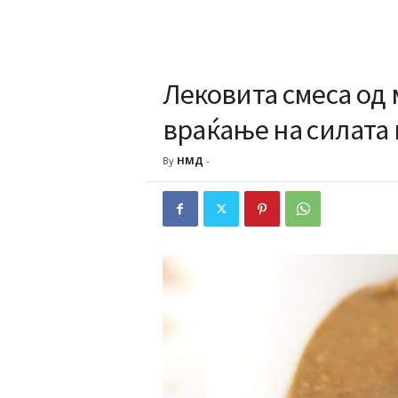
Лековита смеса од 
враќање на силата 
By
НМД
-