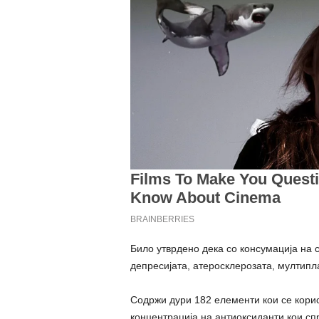
Било утврдено дека со консумација на
депресијата, атеросклерозата, мултипла
Содржи дури 182 елементи кои се корис
концентрација на антиоксиданти кои сп