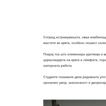
Според истражувањата, оваа комбинаци
мастите во крвта, особено лошиот холе
Покрај тоа што елиминира аритмија и в
циркулацијата на крвта и лимфата, пор
напорната работа.
Студиите покажале дека редовната уп
хроничен умор, анксиозност и депресиј