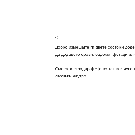
<
Добро измешајте ги двете состојки дод
да додадете ореви, бадеми, фстаци ил
Смесата складирајте ја во тегла и чувај
лажички наутро.