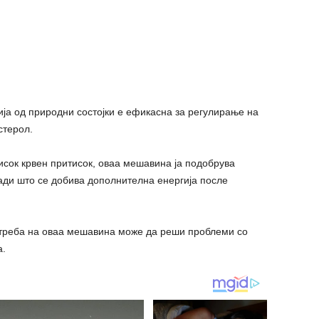
ја од природни состојки е ефикасна за регулирање на
стерол.
исок крвен притисок, оваа мешавина ја подобрува
ади што се добива дополнителна енергија после
отреба на оваа мешавина може да реши проблеми со
а.