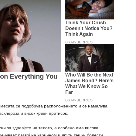
 смесата се подобрува расположението и се намалува
склероза и висок крвен притисок.
ни за здравјето на телото, а особено има висока
речуваат развој на карцином и други тешки болести.