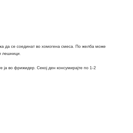
ека да се соединат во хомогена смеса. По желба може
и лешници.
те ја во фрижидер. Секој ден консумирајте по 1-2