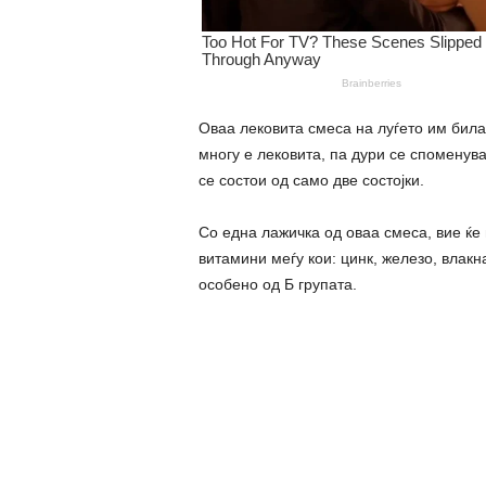
Оваа лековита смеса на луѓето им била
многу е лековита, па дури се споменув
се состои од само две состојки.
Со една лажичка од оваа смеса, вие ќе
витамини меѓу кои: цинк, железо, влакн
особено од Б групата.