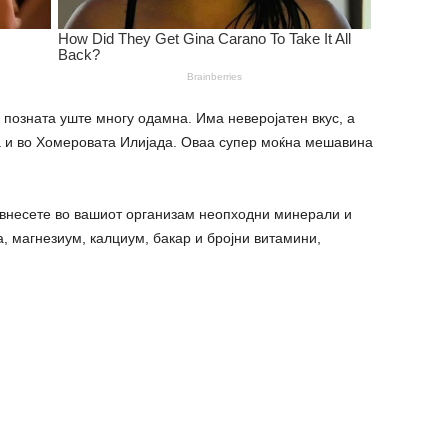
 позната уште многу одамна. Има неверојатен вкус, а
а и во Хомеровата Илијада. Оваа супер моќна мешавина
 внесете во вашиот организам неопходни минерали и
а, магнезиум, калциум, бакар и бројни витамини,