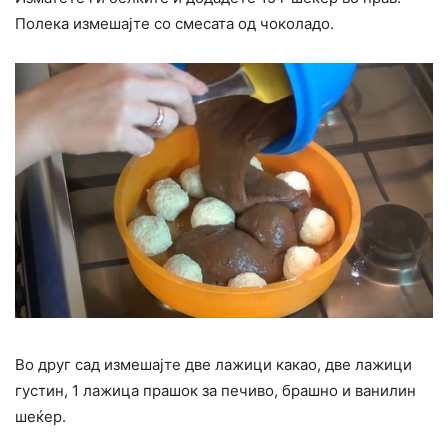
Полека измешајте со смесата од чоколадо.
Во друг сад измешајте две лажици какао, две лажици
густин, 1 лажица прашок за печиво, брашно и ванилин
шеќер.