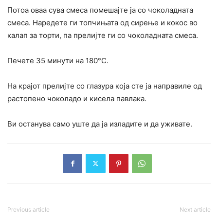
Потоа оваа сува смеса помешајте ја со чоколадната
смеса. Наредете ги топчињата од сирење и кокос во
калап за торти, па прелијте ги со чоколадната смеса.
Печете 35 минути на 180°C.
На крајот прелијте со глазура која сте ја направиле од
растопено чоколадо и кисела павлака.
Ви останува само уште да ја изладите и да уживате.
Previous article
Next article