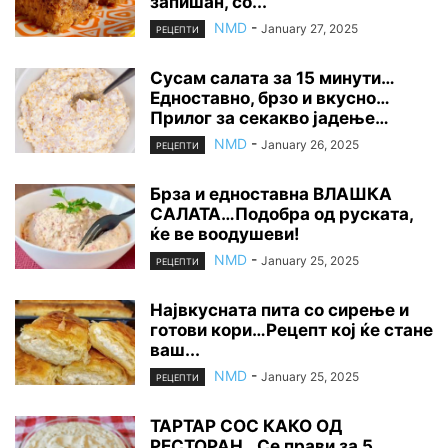
запишан, со...
NMD
-
January 27, 2025
РЕЦЕПТИ
Сусам салата за 15 минути…
Едноставно, брзо и вкусно…
Прилог за секакво јадење…
NMD
-
January 26, 2025
РЕЦЕПТИ
Брза и едноставна ВЛАШКА
САЛАТА…Подобра од руската,
ќе ве воодушеви!
NMD
-
January 25, 2025
РЕЦЕПТИ
Највкусната пита со сирење и
готови кори…Рецепт кој ќе стане
ваш...
NMD
-
January 25, 2025
РЕЦЕПТИ
ТАРТАР СОС КАКО ОД
РЕСТОРАН…Се прави за 5