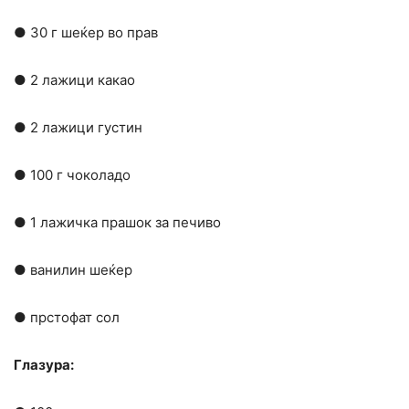
● 30 г шеќер во прав
● 2 лажици какао
● 2 лажици густин
● 100 г чоколадо
● 1 лажичка прашок за печиво
● ванилин шеќер
● прстофат сол
Глазура: