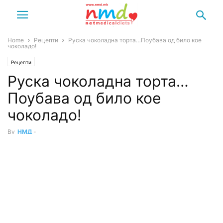
Home
Рецепти
Руска чоколадна торта…Поубава од било кое
чоколадо!
Рецепти
Руска чоколадна торта…
Поубава од било кое
чоколадо!
By
НМД
-