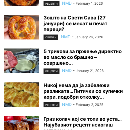
NMD
-
February 1, 2026
РЕЦЕПТИ
Зошто на Свети Сава (27
јануари) се месат и печат
переци?
NMD
-
January 26, 2026
ОБИЧАИ
5 трикови за пржење директно
во масло со брашно –
совршено...
NMD
-
January 21, 2026
РЕЦЕПТИ
Никој нема да ја забележи
разликата…Питички со купечки
кори, подобри отколку...
NMD
-
February 2, 2025
РЕЦЕПТИ
Гриз колач кој се топи во уста…
Најубавиот рецепт некогаш