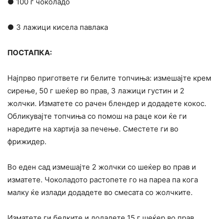
● 100 г чоколадо
● 3 лажици кисела павлака
ПОСТАПКА:
Најпрво пригответе ги белите топчиња: измешајте крем
сирење, 50 г шеќер во прав, 3 лажици густин и 2
жолчки. Изматете со рачен блендер и додадете кокос.
Обликувајте топчиња со помош на раце кои ќе ги
наредите на хартија за печење. Сместете ги во
фрижидер.
Во еден сад измешајте 2 жолчки со шеќер во прав и
изматете. Чоколадото растопете го на пареа па кога
малку ќе излади додадете во смесата со жолчките.
Изматете ги белките и додадете 15 г шеќер во прав.