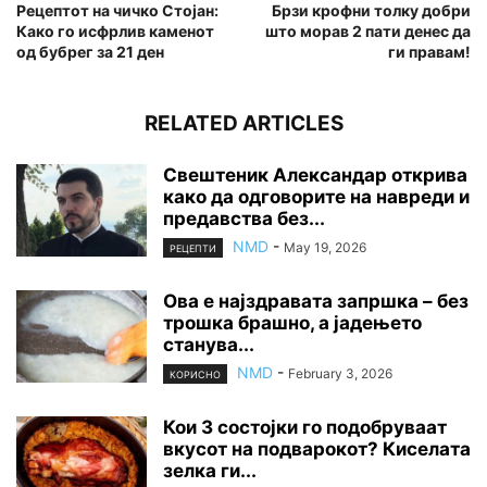
Рецептот на чичко Стојан:
Брзи крофни толку добри
Како го исфрлив каменот
што морав 2 пати денес да
од бубрег за 21 ден
ги правам!
RELATED ARTICLES
Свештеник Александар открива
како да одговорите на навреди и
предавства без...
NMD
-
May 19, 2026
РЕЦЕПТИ
Ова е најздравата запршка – без
трошка брашно, а јадењето
станува...
NMD
-
February 3, 2026
КОРИСНО
Кои 3 состојки го подобруваат
вкусот на подварокот? Киселата
зелка ги...