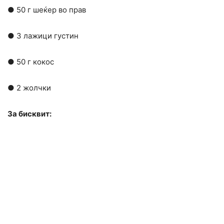
● 50 г шеќер во прав
● 3 лажици густин
● 50 г кокос
● 2 жолчки
За бисквит: