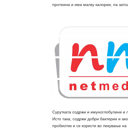
протеини и има малку калории, па зато
Сурутката содржи и имуноглобулини и л
Исто така, содржи добри бактерии и ак
пробиотик и се користи во лекување на