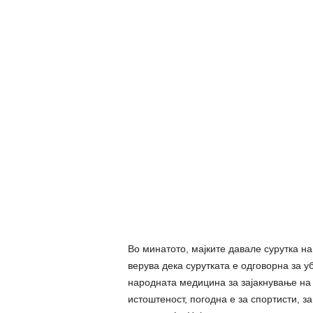
Во минатото, мајките давале сурутка н
верува дека сурутката е одговорна за у
народната медицина за зајакнување на 
истоштеност, погодна е за спортисти, з