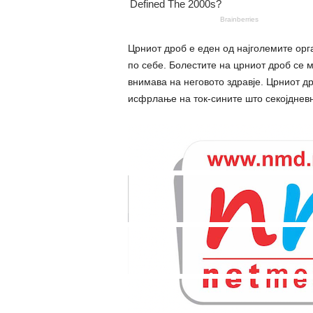
Црниот дроб е еден од најголемите opг
по себе. Болестите на црниот дроб се м
внимава на неговото здравје. Црниот д
исфрлање на ток-сините што секојдневн