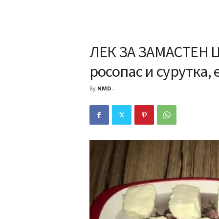
ЛЕК ЗА ЗАМАСТЕН Ц
росопас и сурутка, 
By
NMD
-