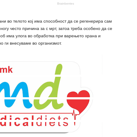
ани во телото кој има способност да се регенерира сам
ногу често причина за с мрт, затоа треба особено да се
роб има улога во обработка при варењето храна и
о ги внесуваме во организмот.