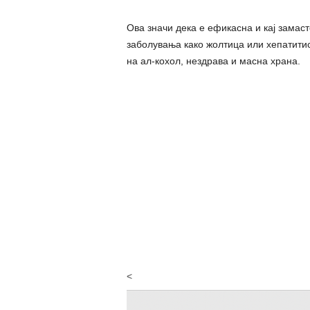
Ова значи дека е ефикасна и кај замас
заболувања како жолтица или хепатитис
на ал-кохол, нездрава и масна храна.
<