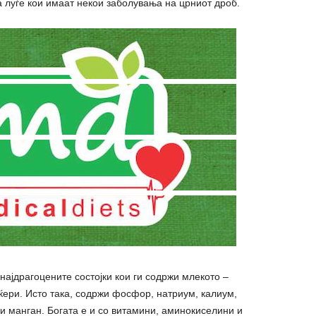
а луѓе кои имаат некои заболувања на црниот дроб.
 најдрагоцените состојки кои ги содржи млекото –
ери. Исто така, содржи фосфор, натриум, калиум,
 и манган. Богата е и со витамини, аминокиселини и