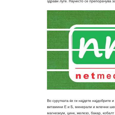
здрави луѓе. Најчесто се препорачува з
Во сурутката ќе ги најдете најдобрите и
витамини Е и Б, минерали и млечни шеќ
магнезиум, цинк, железо, бакар, кобалт