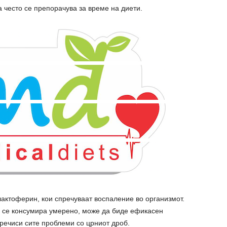
а често се препорачува за време на диети.
актоферин, кои спречуваат воспаление во организмот.
о се конcyмиpa умерено, може да биде ефикасен
 речиси сите проблеми со црниот дроб.