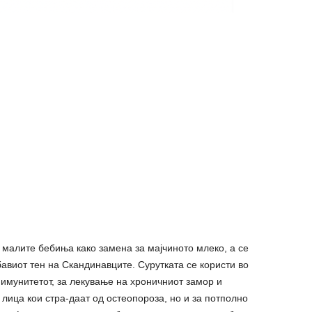
а малите бебиња како замена за мајчиното млеко, а се
бавиот тен на Скандинавците. Сурутката се користи во
имунитетот, за лекување на хроничниот замор и
а лица кои стра-даат од остеопороза, но и за потполно