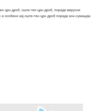
тен црн дроб, оште-тен црн дроб, поради вирусни
 и особено кај оште-тен црн дроб поради кон-cyмација