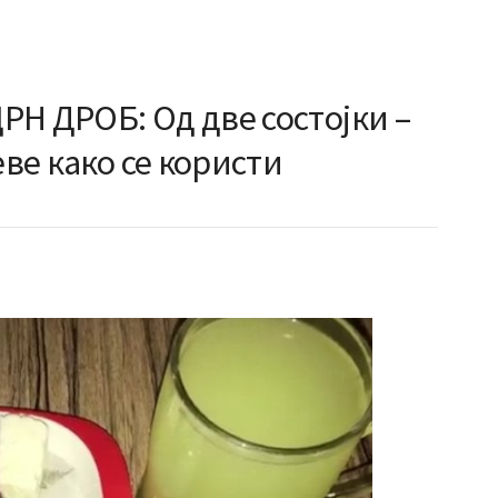
РН ДРОБ: Од две состојки –
еве како се користи