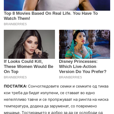
ПОСТАПКА:
Сончогледовите семки и семките од тиква
кои треба да бидат излупени, се ставаат во едно
непелпливо тавче и се пропржуваат на рингла на ниска
температура, додека да заруменат, со повремено
мешање. Тостирањето е добро за да се ослободи од