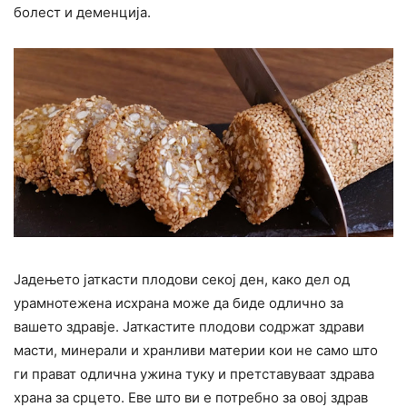
болест и деменција.
Јадењето јаткасти плодови секој ден, како дел од
урамнотежена исхрана може да биде одлично за
вашето здравје. Јаткастите плодови содржат здрави
масти, минерали и хранливи материи кои не само што
ги прават одлична ужина туку и претставуваат здрава
храна за срцето. Еве што ви е потребно за овој здрав