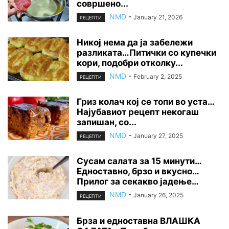
совршено...
NMD
-
January 21, 2026
РЕЦЕПТИ
Никој нема да ја забележи
разликата…Питички со купечки
кори, подобри отколку...
NMD
-
February 2, 2025
РЕЦЕПТИ
Гриз колач кој се топи во уста…
Најубавиот рецепт некогаш
запишан, со...
NMD
-
January 27, 2025
РЕЦЕПТИ
Сусам салата за 15 минути…
Едноставно, брзо и вкусно…
Прилог за секакво јадење…
NMD
-
January 26, 2025
РЕЦЕПТИ
Брза и едноставна ВЛАШКА