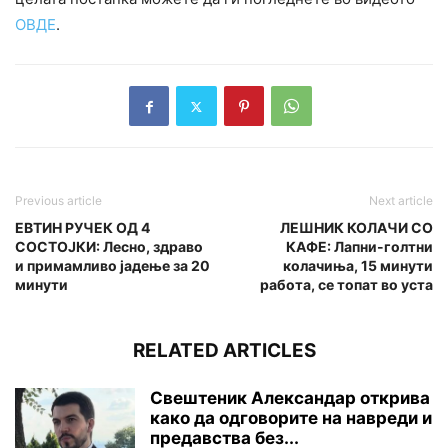
ОВДЕ
.
Previous article
Next article
ЕВТИН РУЧЕК ОД 4
ЛЕШНИК КОЛАЧИ СО
СОСТОЈКИ: Лесно, здраво
КАФЕ: Лапни-голтни
и примамливо јадење за 20
колачиња, 15 минути
минути
работа, се топат во уста
RELATED ARTICLES
Свештеник Александар открива
како да одговорите на навреди и
предавства без...