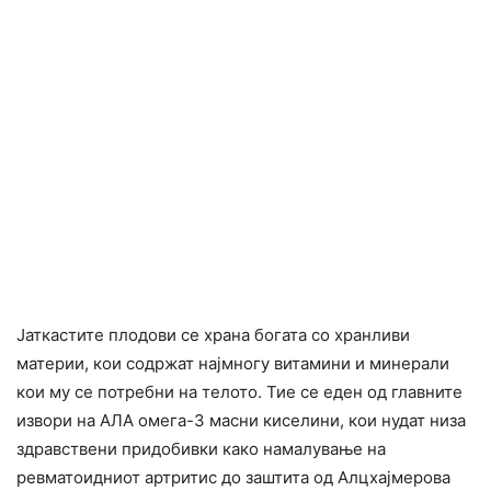
Јаткастите плодови се храна богата со хранливи
материи, кои содржат најмногу витамини и минерали
кои му се потребни на телото. Тие се еден од главните
извори на АЛА омега-3 масни киселини, кои нудат низа
здравствени придобивки како намалување на
ревматоидниот артритис до заштита од Алцхајмерова