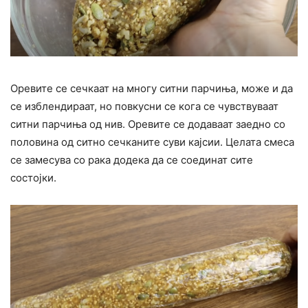
Оревите се сечкаат на многу ситни парчиња, може и да
се изблендираат, но повкусни се кога се чувствуваат
ситни парчиња од нив. Оревите се додаваат заедно со
половина од ситно сечканите суви кајсии. Целата смеса
се замесува со рака додека да се соединат сите
состојки.