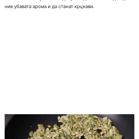
нив убавата арома и да станат крцкави.