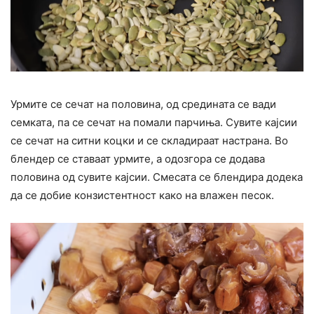
Урмите се сечат на половина, од средината се вади
семката, па се сечат на помали парчиња. Сувите кајсии
се сечат на ситни коцки и се складираат настрана. Во
блендер се ставаат урмите, а одозгора се додава
половина од сувите кајсии. Смесата се блендира додека
да се добие конзистентност како на влажен песок.