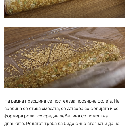
На рамна површина се постелува проѕирна фолија. На
средина се става смесата, се затвора со фолијата и се
формира ролат со средна дебелина со помош на
дланките. Ролатот треба да биде фино стегнат и да не