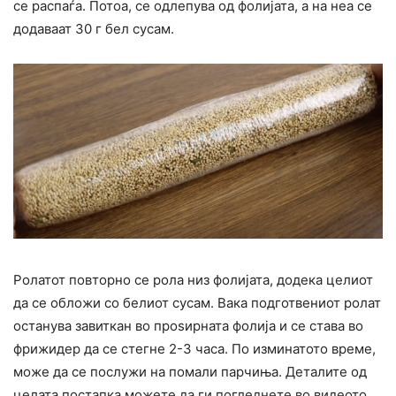
се распаѓа. Потоа, се одлепува од фолијата, а на неа се
додаваат 30 г бел сусам.
Ролатот повторно се рола низ фолијата, додека целиот
да се обложи со белиот сусам. Вака подготвениот ролат
останува завиткан во проѕирната фолија и се става во
фрижидер да се стегне 2-3 часа. По изминатото време,
може да се послужи на помали парчиња. Деталите од
целата постапка можете да ги погледнете во видеото