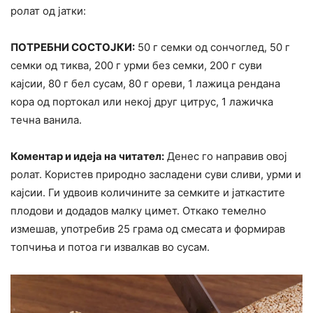
ролат од јатки:
ПОТРЕБНИ СОСТОЈКИ:
50 г семки од сончоглед, 50 г
семки од тиква, 200 г урми без семки, 200 г суви
кајсии, 80 г бел сусам, 80 г ореви, 1 лажица рендана
кора од портокал или некој друг цитрус, 1 лажичка
течна ванила.
Коментар и идеја на читател:
Денес го направив овој
ролат. Користев природно засладени суви сливи, урми и
кајсии. Ги удвоив количините за семките и јаткастите
плодови и додадов малку цимет. Откако темелно
измешав, употребив 25 грама од смесата и формирав
топчиња и потоа ги извалкав во сусам.