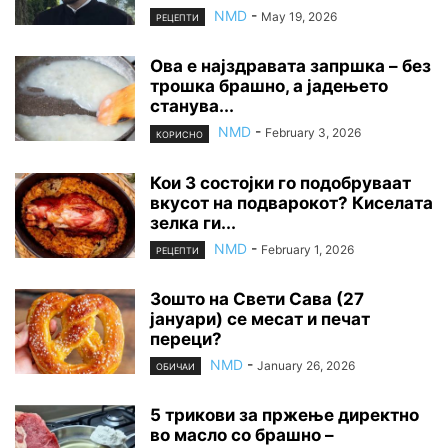
NMD
-
May 19, 2026
РЕЦЕПТИ
Ова е најздравата запршка – без
трошка брашно, а јадењето
станува...
NMD
-
February 3, 2026
КОРИСНО
Кои 3 состојки го подобруваат
вкусот на подварокот? Киселата
зелка ги...
NMD
-
February 1, 2026
РЕЦЕПТИ
Зошто на Свети Сава (27
јануари) се месат и печат
переци?
NMD
-
January 26, 2026
ОБИЧАИ
5 трикови за пржење директно
во масло со брашно –