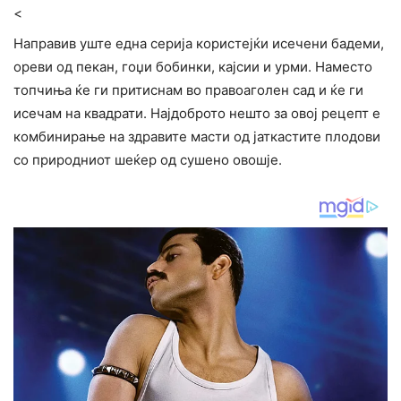
<
Направив уште една серија користејќи исечени бадеми,
ореви од пекан, гоџи бобинки, кајсии и урми. Наместо
топчиња ќе ги притиснам во правоаголен сад и ќе ги
исечам на квадрати. Најдоброто нешто за овој рецепт е
комбинирање на здравите масти од јаткастите плодови
со природниот шеќер од сушено овошје.