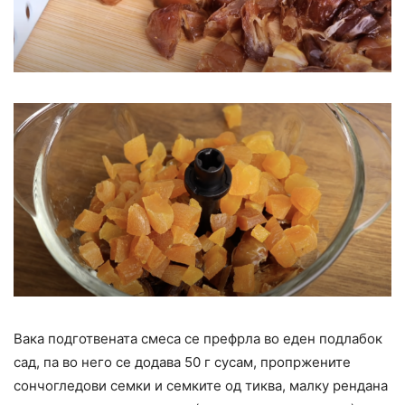
Вака подготвената смеса се префрла во еден подлабок
сад, па во него се додава 50 г сусам, пропржените
сончогледови семки и семките од тиква, малку рендана