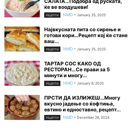
САЛАТА…Подобра од руската,
ќе ве воодушеви!
NMD
-
January 25, 2025
РЕЦЕПТИ
Највкусната пита со сирење и
готови кори…Рецепт кој ќе стане
ваш...
NMD
-
January 25, 2025
РЕЦЕПТИ
ТАРТАР СОС КАКО ОД
РЕСТОРАН…Се прави за 5
минути и многу...
NMD
-
January 8, 2025
РЕЦЕПТИ
ПРСТИ ДА ИЗЛИЖЕШ…Многу
вкусно јадење со ќофтиња,
евтино и едноставно, рецепт...
NMD
-
December 28, 2024
РЕЦЕПТИ