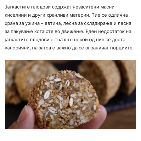
Јаткастите плодови содржат незаситени масни
киселини и други хранливи материи. Tие се одлична
храна за ужина – евтина, лесна за складирање и лесна
за пакување кога сте во движење. Еден недостаток на
јаткастите плодови е тоа што некои од нив се доста
калорични, па затоа е важно да се ограничат порциите.