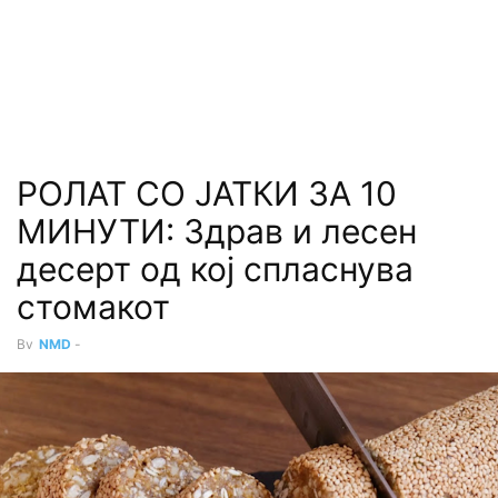
РОЛАТ СО ЈАТКИ ЗА 10
МИНУТИ: Здрав и лесен
десерт од кој спласнува
стомакот
By
NMD
-