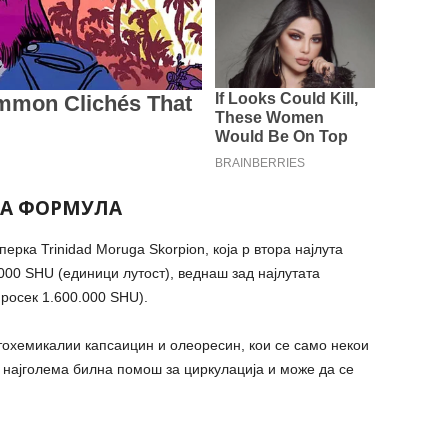
АА ФОРМУЛА
рка Trinidad Moruga Skorpion, која р втора најлута
000 SHU (единици лутост), веднаш зад најлутата
просек 1.600.000 SHU).
тохемикалии капсаицин и олеоресин, кои се само некои
е најголема билна помош за циркулација и може да се