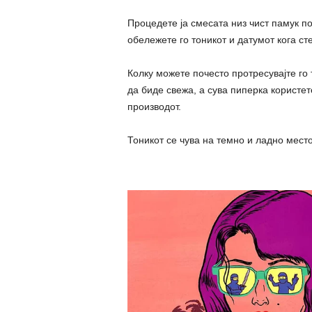
Процедете ја смесата низ чист памук п
обележете го тоникот и датумот кога ст
Колку можете почесто протресувајте го 
да биде свежа, а сува пиперка користет
производот.
Тоникот се чува на темно и ладно место