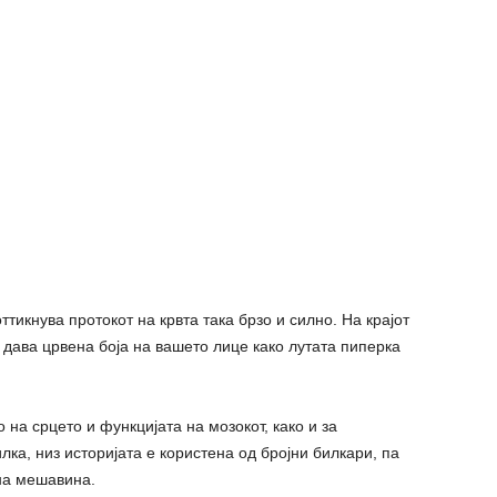
ттикнува протокот на крвта така брзо и силно. На крајот
 дава црвена боја на вашето лице како лутата пиперка
 на срцето и функцијата на мозокот, како и за
ка, низ историјата е користена од бројни билкари, па
лна мешавина.