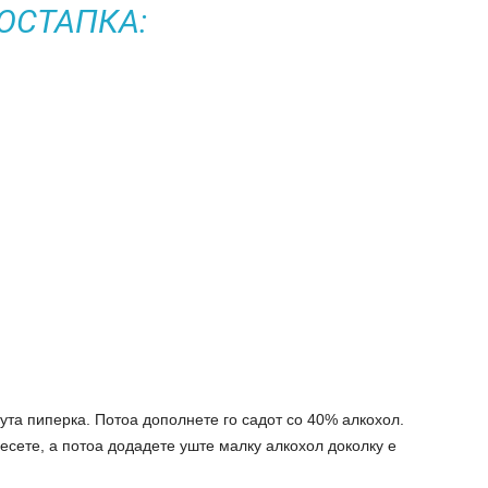
ОСТАПКА:
ута пиперка. Потоа дополнете го садот со 40% алкохол.
ресете, а потоа додадете уште малку алкохол доколку е