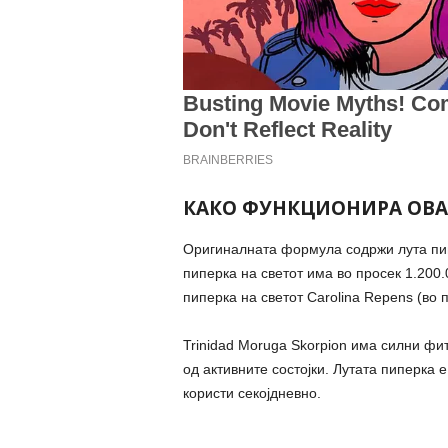
КАКО ФУНКЦИОНИРА ОВ
Оригиналната формула содржи лута пипе
пиперка на светот има во просек 1.200.
пиперка на светот Carolina Repens (во 
Trinidad Moruga Skorpion има силни фи
од активните состојки. Лутата пиперка 
користи секојдневно.