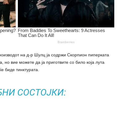
оизводот на д-р Шулц ја содржи Скорпион пиперката
а, но вие можете да ја приготвите со било која лута
ќе биде тинктурата.
БНИ СОСТОЈКИ: