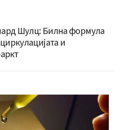
ичард Шулц: Билна формула
 циркулацијата и
фаркт