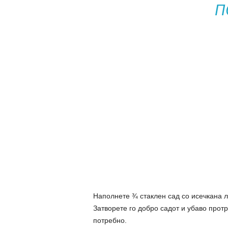
П
Наполнете ¾ стаклен сад со исечкана л
Затворете го добро садот и убаво прот
потребно.