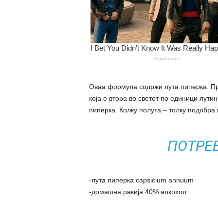
Оваа формула содржи лута пиперка. Пр
која е втора во светот по единици лутин
пиперка. Колку полута – толку подобра 
ПОТРЕ
-лута пиперка capsicium annuum
-домашна ракија 40% алкохол