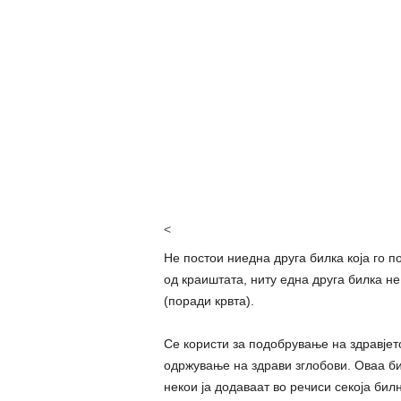
<
Не постои ниедна друга билка која го по
од краиштата, ниту една друга билка не
(поради крвта).
Се користи за подобрување на здравјето
одржување на здрави зглобови. Оваа бил
некои ја додаваат во речиси секоја би