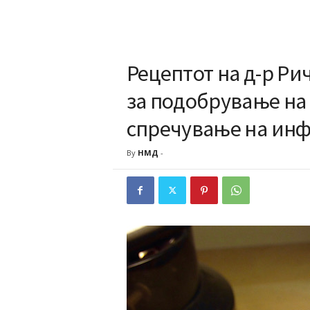
Рецептот на д-р Р
за подобрување на
спречување на ин
By
НМД
-