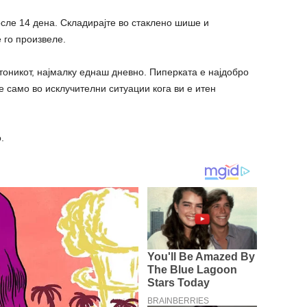
осле 14 дена. Складирајте во стаклено шише и
е го произвеле.
тоникот, најмалку еднаш дневно. Пиперката е најдобро
е само во исклучителни ситуации кога ви е итен
.