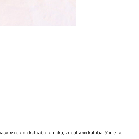
азивите umckaloabo, umcka, zucol или kaloba. Уште во