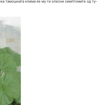
ека тамошната клима ќе му ги олесни симптомите од ту-