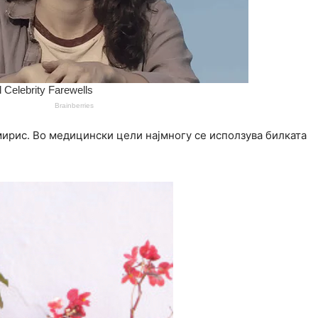
мирис. Во медицински цели најмногу се исползува билката