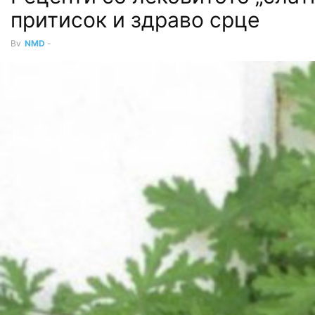
притисок и здраво срце
By
NMD
-