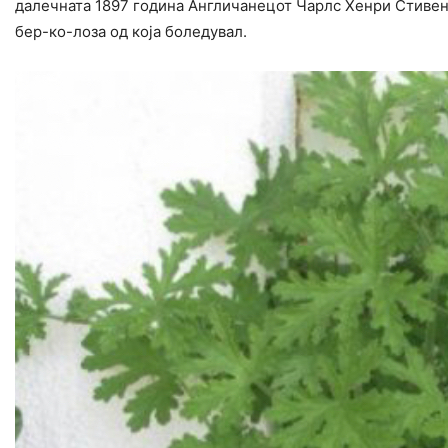
далечната 1897 година Англичанецот Чарлс Хенри Стивенс
бер-ко-лоза од која боледувал.