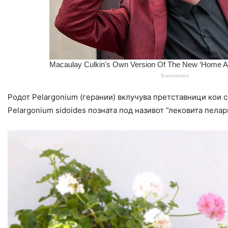
Родот Pelargonium (герании) вклучува претставници кои 
Pelargonium sidoides позната под називот “лековита пеларг