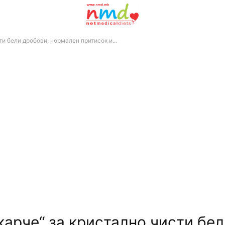
и бели дробови, нормален притисок и...
карче“ за кристално чисти бе