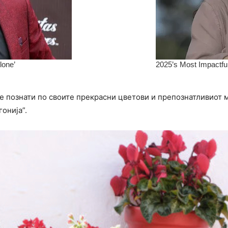
се познати по своите прекрасни цветови и препознатливиот 
oнија”.