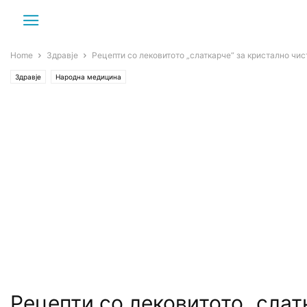
Home
Здравје
Рецепти со лековитото „слаткарче“ за кристално чист
Здравје
Народна медицина
Рецепти со лековитото „слат