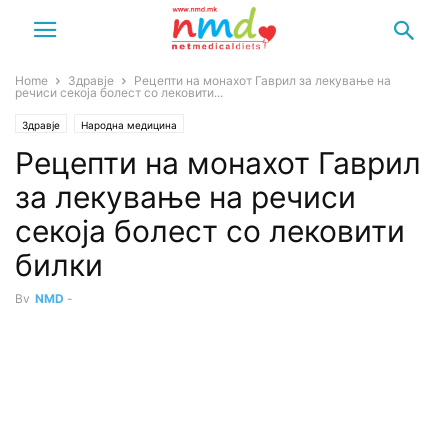
Home
Здравје
Рецепти на монахот Гаврил за лекување на
речиси секоја болест со лековити...
Здравје
Народна медицина
Рецепти на монахот Гаврил
за лекување на речиси
секоја болест со лековити
билки
By
NMD
-