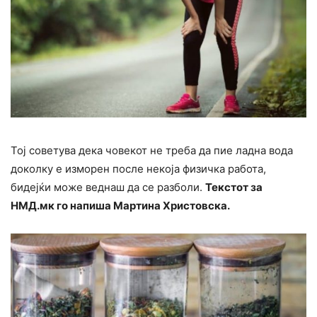
Тој советува дека човекот не треба да пие ладна вода
доколку е изморен после некоја физичка работа,
бидејќи може веднаш да се разболи.
Текстот за
НМД.мк го напиша Мартина Христовска.