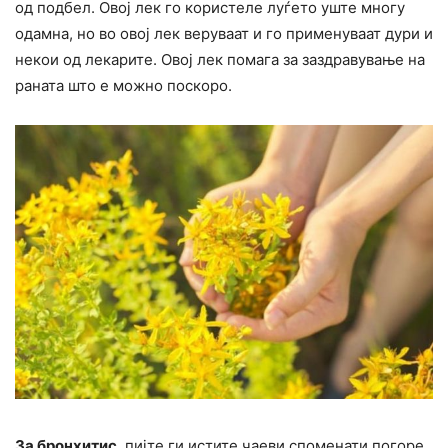
од подбел. Овој лек го користеле луѓето уште многу
одамна, но во овој лек веруваат и го применуваат дури и
некои од лекарите. Овој лек помага за заздравување на
раната што е можно поскоро.
За бронхитис
, пијте ги истите чаеви споменати погоре,