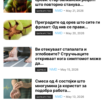
што повторно станува...
NMD
-
May 21, 2026
БИЛКАРСТВО
Преградите од орев што сите ги
фрлаат: Од нив се прави...
NMD
-
May 20, 2026
БИЛКАРСТВО
Ви отекуваат стапалата и
зглобовите? Стручњаците
откриваат кога симптомот може
да...
NMD
-
May 15, 2026
ЗДРАВЈЕ
Смеса од 4 состојки што
многумина ја користат за
подобра работа...
NMD
-
May 13, 2026
БИЛКАРСТВО