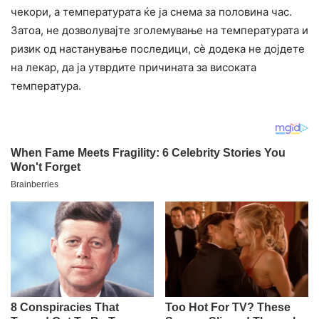
чекори, а температурата ќе ја снема за половина час.
Затоа, не дозволувајте зголемување на температурата и
ризик од настанување последици, сè додека не дојдете
на лекар, да ја утврдите причината за високата
температура.