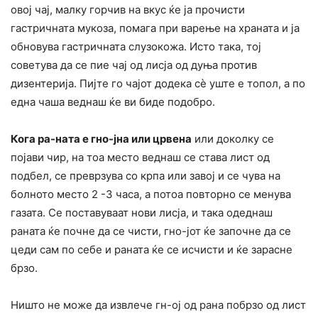
овој чај, малку горчив на вкус ќе ја прочисти
гастричната мукоза, помага при варење на храната и ја
обновува гастричната слузокожа. Исто така, тој
советува да се пие чај од лисја од дуња против
дизентерија. Пијте го чајот додека сè уште е топол, а по
една чаша веднаш ќе ви биде подобро.
Кога ра-ната е гно-јна или црвена
или доколку се
појави чир, на тоа место веднаш се става лист од
подбел, се преврзува со крпа или завој и се чува на
болното место 2 -3 часа, а потоа повторно се менува
газата. Се поставуваат нови лисја, и така одеднаш
раната ќе почне да се чисти, гно-јот ќе започне да се
цеди сам по себе и раната ќе се исчисти и ќе зарасне
брзо.
Ништо не може да извлече гн-ој од рана побрзо од лист