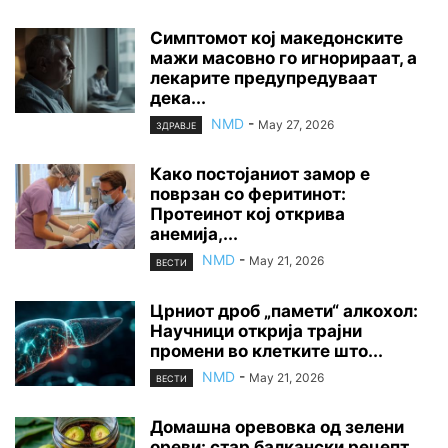
Симптомот кој македонските
мажи масовно го игнорираат, а
лекарите предупредуваат
дека...
NMD
-
May 27, 2026
ЗДРАВЈЕ
Како постојаниот замор е
поврзан со феритинот:
Протеинот кој открива
анемија,...
NMD
-
May 21, 2026
ВЕСТИ
Црниот дроб „памети“ алкохол:
Научници открија трајни
промени во клетките што...
NMD
-
May 21, 2026
ВЕСТИ
Домашна оревовка од зелени
ореви: стар балкански рецепт