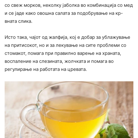
со свеж морков, неколку јаболка во комбинација со мед
и се јаде како овошна салата за подобрување на кр-
вната слика.
Исто така, чајот од жалфија, кој е добар за ублажување
на притисокот, но и за лекување на сите проблеми со
стомакот, помага при правилно варење на храната,
воспаление на слезината, жолчката и помага во
регулирање на работата на цревата.