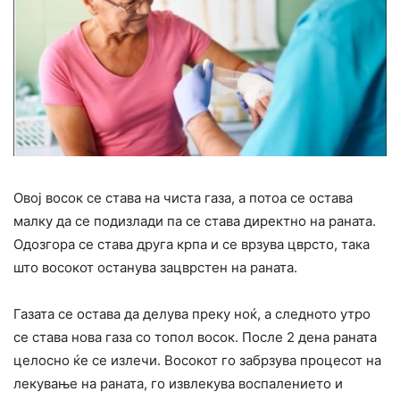
Овој восок се става на чиста газа, а потоа се остава
малку да се подизлади па се става директно на раната.
Одозгора се става друга крпа и се врзува цврсто, така
што восокот останува зацврстен на раната.
Газата се остава да делува преку ноќ, а следното утро
се става нова газа со топол восок. После 2 дена раната
целосно ќе се излечи. Восокот го забрзува процесот на
лекување на раната, го извлекува воспалението и