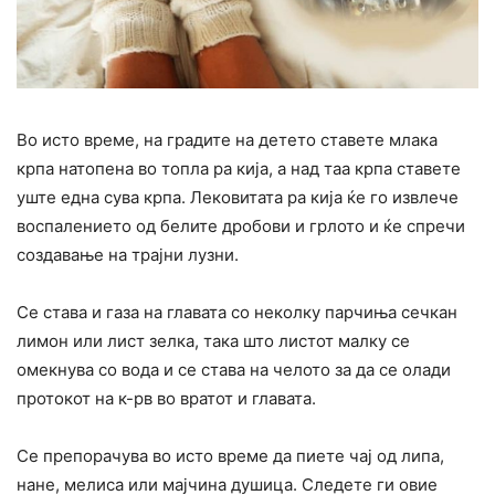
Во исто време, на градите на детето ставете млака
крпа натопена во топла ра кија, а над таа крпа ставете
уште една сува крпа. Лековитата ра кија ќе го извлече
воспалението од белите дробови и грлото и ќе спречи
создавање на трајни лузни.
Се става и газа на главата со неколку парчиња сечкан
лимон или лист зелка, така што листот малку се
омекнува со вода и се става на челото за да се олади
протокот на к-рв во вратот и главата.
Се препорачува во исто време да пиете чај од липа,
нане, мелиса или мајчина душица. Следете ги овие