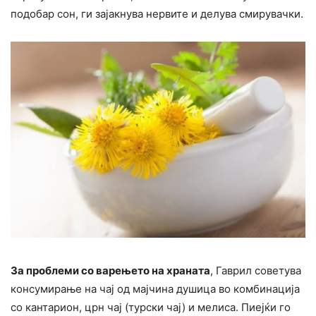
подобар сон, ги зајакнува нервите и делува смирувачки.
За проблеми со варењето на храната
, Гаврил советува
консумирање на чај од мајчина душица во комбинација
со кантарион, црн чај (турски чај) и мелиса. Пиејќи го