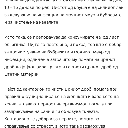
10 – 15 денови по ред. Листот од круша е најсилниот лек
за лекување на инфекции на мочниот меур и бубрезите
и за чистење на каналите.
Исто така, се препорачува да консумирате чај од лист
од јаглика. Пијте го постојано, и покрај тоа што е добар
за прочистување на бубрезите и мочниот меур од
инфекции, одличен е затоа што му помага на црниот
дроб да ја филтрира кр-вта и го чисти црниот дроб од
штетни материи.
Чајот од кантарион го чисти црниот дроб, помага при
правилно функционирање на жолчката и варењето на
храната, дава отпорност на организмот, помага при
заздравување на рани и ги обновува ткивата.
Кантарионот е добар и за нервите, помага во
справување со стресот, а исто така овозможува