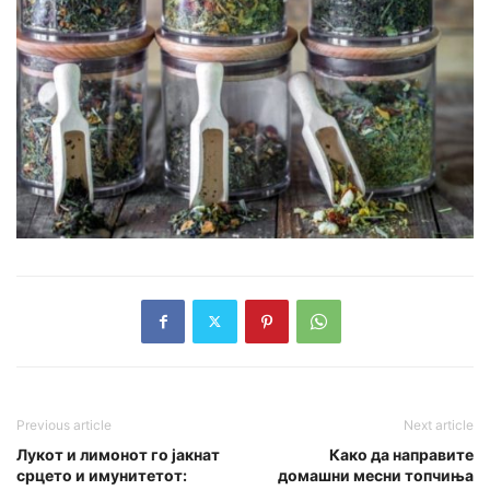
Previous article
Next article
Лукот и лимонот го јакнат
Како да направите
срцето и имунитетот:
домашни месни топчиња