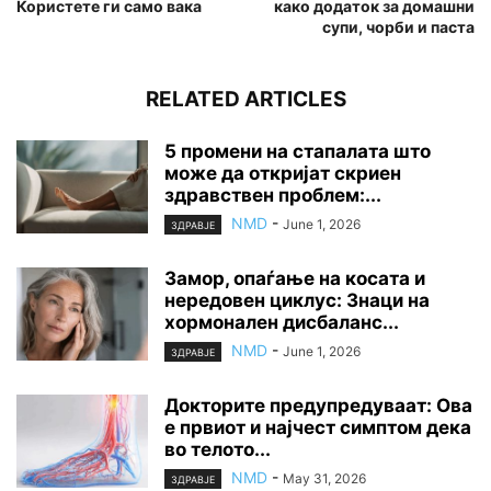
Користете ги само вака
како додаток за домашни
супи, чорби и паста
RELATED ARTICLES
5 промени на стапалата што
може да откријат скриен
здравствен проблем:...
NMD
-
June 1, 2026
ЗДРАВЈЕ
Замор, опаѓање на косата и
нередовен циклус: Знаци на
хормонален дисбаланс...
NMD
-
June 1, 2026
ЗДРАВЈЕ
Докторите предупредуваат: Ова
е првиот и најчест симптом дека
во телото...
NMD
-
May 31, 2026
ЗДРАВЈЕ