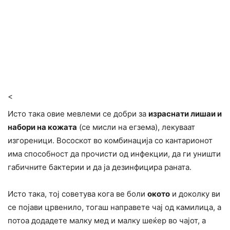
<
Исто така овие мевлеми се добри за
израснати лишаи и
набори на кожата
(се мисли на егзема), лекуваат
изгореници. Вососкот во комбинација со кантарионот
има способност да прочисти од инфекции, да ги уништи
габичните бактерии и да ја дезинфицира раната.
Исто така, тој советува кога ве боли
окото
и доколку ви
се појави црвенило, тогаш направете чај од камилица, а
потоа додадете малку мед и малку шеќер во чајот, а