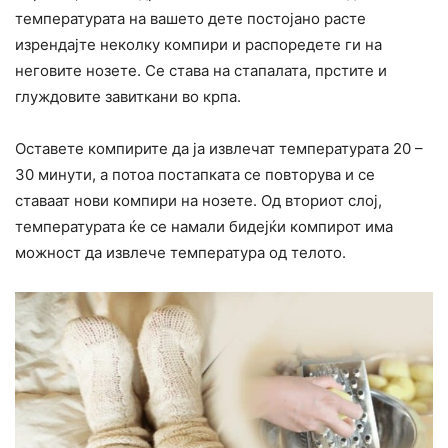
температурата на вашето дете постојано расте
изрендајте неколку компири и распоредете ги на
неговите нозете. Се става на стапалата, прстите и
глуждовите завиткани во крпа.
Оставете компирите да ја извлечат температурата 20 –
30 минути, а потоа постапката се повторува и се
ставаат нови компири на нозете. Од вториот слој,
температурата ќе се намали бидејќи компирот има
можност да извлече температура од телото.