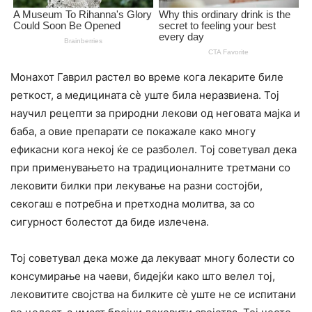
Монахот Гаврил растел во време кога лекарите биле
реткост, а медицината сè уште била неразвиена. Тој
научил рецепти за природни лекови од неговата мајка и
баба, а овие препарати се покажале како многу
ефикасни кога некој ќе се разболел. Тој советувал дека
при применувањето на традиционалните третмани со
лековити билки при лекување на разни состојби,
секогаш е потребна и претходна молитва, за со
сигурност болестот да биде излечена.
Тој советувал дека може да лекуваат многу болести со
консумирање на чаеви, бидејќи како што велел тој,
лековитите својства на билките сè уште не се испитани