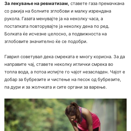
За лекување на ревматизам,
ставете газа премачкана
со ракија на болните зглобови и малку изрендана
рукола. Газата менувајте ја на неколку часа, а
постапката повторувајте ја неколку дена по ред.
Болката ќе исчезне целосно, а подвижноста на
зглобовите значително ќе се подобри.
Гаврил советувал дека смреката е многу корисна. За да
направите чај, ставете неколку иглички смрека во
топла вода, а потоа испијте го чајот незасладен. Чајот е
добар за бубрезите и чистење на песок од бубрезите,
па дури и за жолчката и сите органи за варење.