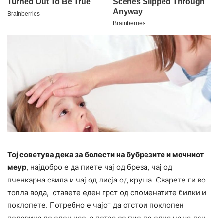
Тој советува дека за болести на бубрезите и мочниот
меур
, најдобро е да пиете чај од бреза, чај од
пченкарна свила и чај од лисја од круша. Сварете ги во
топла вода, ставете еден грст од споменатите билки и
поклопете. Потребно е чајот да отстои поклопен
половина до еден час, а потоа се пие по една чаша ден,