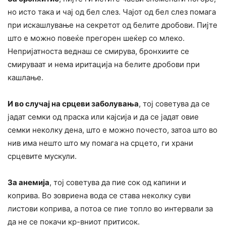
но исто така и чај од бел слез. Чајот од бел слез помага
при искашлување на секретот од белите дробови. Пијте
што е можно повеќе прегорен шеќер со млеко.
Непријатноста веднаш се смирува, бронхиите се
смируваат и нема иритација на белите дробови при
кашлање.
И во случај на срцеви заболувања
, тој советува да се
јадат семки од праска или кајсија и да се јадат овие
семки неколку дена, што е можно почесто, затоа што во
нив има нешто што му помага на срцето, ги храни
срцевите мускули.
За анемија
, тој советува да пие сок од капини и
коприва. Во зовриена вода се става неколку суви
листови коприва, а потоа се пие топло во интервали за
да не се покачи кр-вниот притисок.