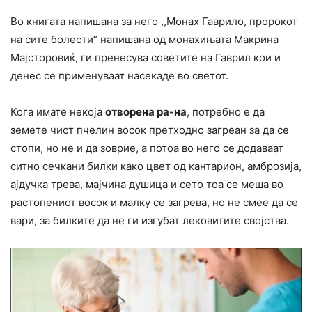
Во книгата напишана за него ,,Монах Гаврило, пророкот
на сите болести” напишана од монахињата Макрина
Мајсторовиќ, ги пренесува советите на Гаврил кои и
денес се применуваат насекаде во светот.
Кога имате некоја
отворена ра-на
, потребно е да
земете чист пчелин восок претходно загреан за да се
стопи, но не и да зоврие, а потоа во него се додаваат
ситно сечкани билки како цвет од кантарион, амброзија,
ајдучка трева, мајчина душица и сето тоа се меша во
растопениот восок и малку се загрева, но не смее да се
вари, за билките да не ги изгубат лековитите својства.