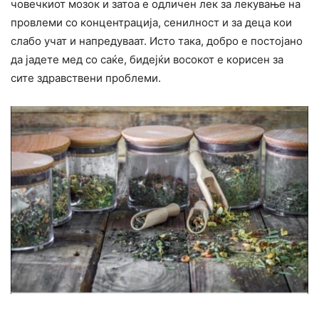
човечкиот мозок и затоа е одличен лек за лекување на
провлеми со концентрација, сенилност и за деца кои
слабо учат и напредуваат. Исто така, добро е постојано
да јадете мед со саќе, бидејќи восокот е корисен за
сите здравствени проблеми.