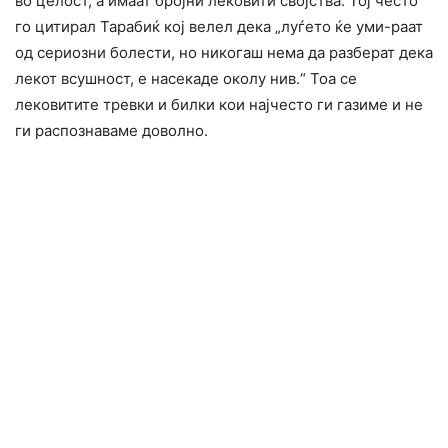
во целост, а имаат бројни лековити својства. Тој често
го цитирал Тарабиќ кој велел дека „луѓето ќе уми-раат
од сериозни болести, но никогаш нема да разберат дека
лекот всушност, е насекаде околу нив.“ Тоа се
лековитите тревки и билки кои најчесто ги газиме и не
ги распознаваме доволно.