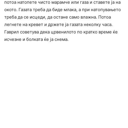
потоа натопете чисто марамче или газа и ставете ја на
окото. Газата треба да биде млака, а при натопувањето
треба да се исцеди, да остане само влажна. Потоа
легнете на кревет и држете ја газата неколку часа.
Гаврил советува дека црвенилото по кратко време ќе
исчезне и болката ќе ја снема.