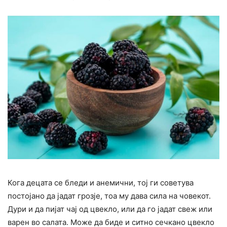
Кога децата се бледи и анемични, тој ги советува
постојано да јадат грозје, тоа му дава сила на човекот.
Дури и да пијат чај од цвекло, или да го јадат свеж или
варен во салата. Може да биде и ситно сечкано цвекло