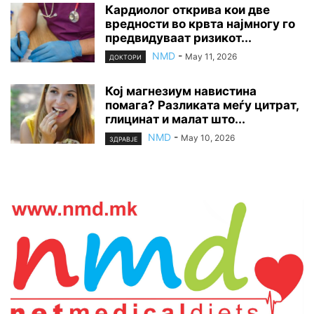
Кардиолог открива кои две
вредности во крвта најмногу го
предвидуваат ризикот...
NMD
-
May 11, 2026
ДОКТОРИ
Кој магнезиум навистина
помага? Разликата меѓу цитрат,
глицинат и малат што...
NMD
-
May 10, 2026
ЗДРАВЈЕ