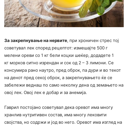
За закрепнување на нервите
, при хроничен стрес тој
советувал лек според рецептот: измешајте 500 г
мелени ореви со 1 кг бели коцки шеќер, додадете 1
кг морков ситно изрендан и сок од 2 – 3 лимони. Се
консумира рано наутро, пред оброк, па дури и во текот
на денот пред секој оброк, а закрепнувањето ќе се
забележи веднаш по само неколку дена од земањето на
овој лек. Овој лек е добар и за анемија.
Гаврил постојано советувал дека оревот има многу
хранлив нутритивен состав, има многу лековити
својства, но содржи и јод во него. Оревот има изглед на