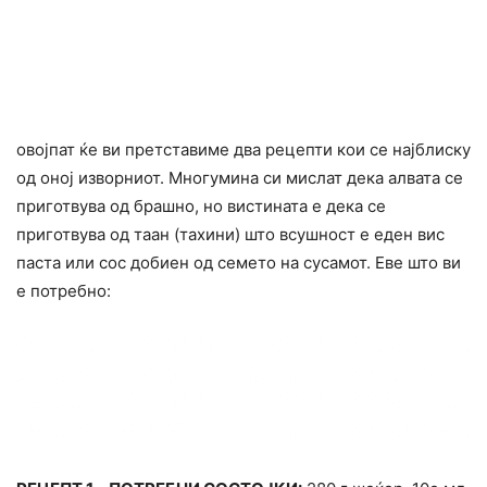
овојпат ќе ви претставиме два рецепти кои се најблиску
од оној изворниот. Многумина си мислат дека алвата се
приготвува од брашно, но вистината е дека се
приготвува од таан (тахини) што всушност е еден вис
паста или сос добиен од семето на сусамот. Еве што ви
е потребно: