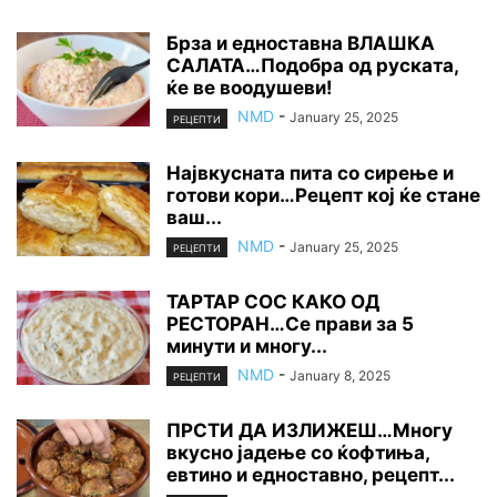
Брза и едноставна ВЛАШКА
САЛАТА…Подобра од руската,
ќе ве воодушеви!
NMD
-
January 25, 2025
РЕЦЕПТИ
Највкусната пита со сирење и
готови кори…Рецепт кој ќе стане
ваш...
NMD
-
January 25, 2025
РЕЦЕПТИ
ТАРТАР СОС КАКО ОД
РЕСТОРАН…Се прави за 5
минути и многу...
NMD
-
January 8, 2025
РЕЦЕПТИ
ПРСТИ ДА ИЗЛИЖЕШ…Многу
вкусно јадење со ќофтиња,
евтино и едноставно, рецепт...