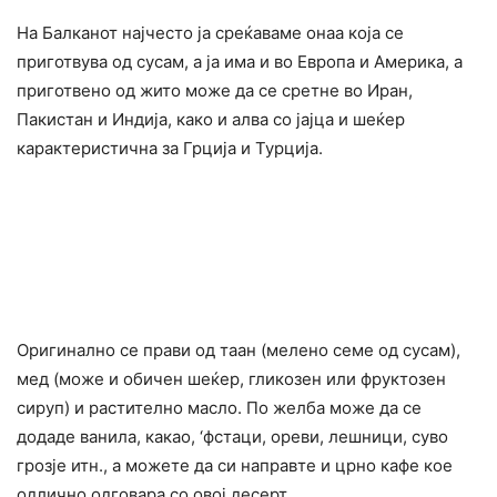
На Балканот најчесто ја среќаваме онаа која се
приготвува од сусам, а ја има и во Европа и Америка, а
приготвено од жито може да се сретне во Иран,
Пакистан и Индија, како и алва со јајца и шеќер
карактеристична за Грција и Турција.
Оригинално се прави од таан (мелено семе од сусам),
мед (може и обичен шеќер, гликозен или фруктозен
сируп) и растително масло. По желба може да се
додаде ванила, какао, ‘фстаци, ореви, лешници, суво
грозје итн., а можете да си направте и црно кафе кое
одлично одговара со овој десерт.