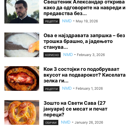
Свештеник Александар открива
како да одговорите на навреди и
предавства без...
NMD
-
May 19, 2026
РЕЦЕПТИ
Ова е најздравата запршка – без
трошка брашно, а јадењето
станува...
NMD
-
February 3, 2026
КОРИСНО
Кои 3 состојки го подобруваат
вкусот на подварокот? Киселата
зелка ги...
NMD
-
February 1, 2026
РЕЦЕПТИ
Зошто на Свети Сава (27
јануари) се месат и печат
переци?
NMD
-
January 26, 2026
ОБИЧАИ