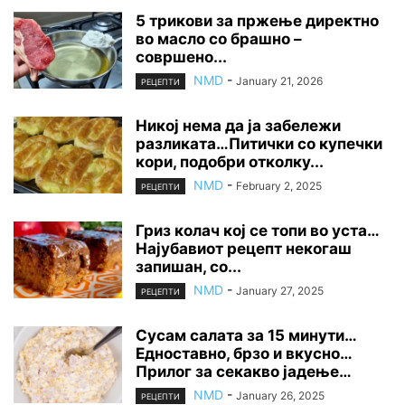
5 трикови за пржење директно
во масло со брашно –
совршено...
NMD
-
January 21, 2026
РЕЦЕПТИ
Никој нема да ја забележи
разликата…Питички со купечки
кори, подобри отколку...
NMD
-
February 2, 2025
РЕЦЕПТИ
Гриз колач кој се топи во уста…
Најубавиот рецепт некогаш
запишан, со...
NMD
-
January 27, 2025
РЕЦЕПТИ
Сусам салата за 15 минути…
Едноставно, брзо и вкусно…
Прилог за секакво јадење…
NMD
-
January 26, 2025
РЕЦЕПТИ