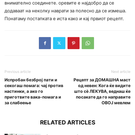
внимателно соединете. оревите е најдобро да се
додаваат на неколку наврати за полесно да се измеша.
Понатаму постапката е иста како и кај првиот рецепт.
Previous article
Next article
Испробан безброј пати и
Рецепт за ДОМАШНА маст
секогаш помага: чај против
од невен: Кога ќе видите
настинки, а ако го
што сè ЛЕКУВА, веднаш ќе
приготвите вака-помага и
посакате да го направите
за слабеење
ОВОЈ мевлем
RELATED ARTICLES