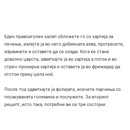
Еден правоаголен калап обложете го со хартија за
печење, излејте ја во него добиената алва, протресете,
израмнете и оставете да се олади. Кога ќе стане
доволно цврста, завиткајте ја во хартија а потоа и во
стреч-проѕирна хартија и оставете ја во фрижидер да
отстои преку цела ноќ.
После тоа одвиткајте ја фолијата, исечете парчиња со
посакуваната големина и послужете. За вториот
рецепт, исто така, потребни ви се три состојки: