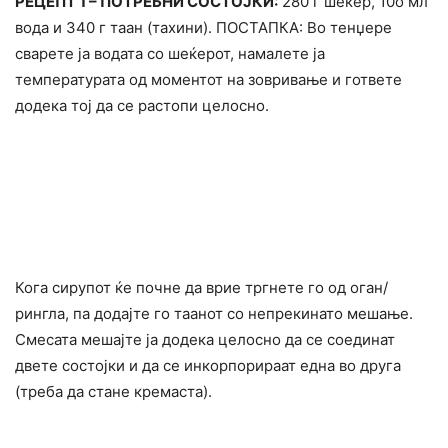
РЕЦЕПТ 1 – ПОТРЕБНИ СОСТОЈКИ:
280 г шеќер, 10о мл
вода и 340 г таан (тахини). ПОСТАПКА: Во тенџере
сварете ја водата со шеќерот, намалете ја
температурата од моментот на зовривање и гответе
додека тој да се растопи целосно.
Кога сирупот ќе почне да врие тргнете го од оган/
рингла, па додајте го таанот со непрекинато мешање.
Смесата мешајте ја додека целосно да се соединат
двете состојки и да се инкорпорираат една во друга
(треба да стане кремаста).