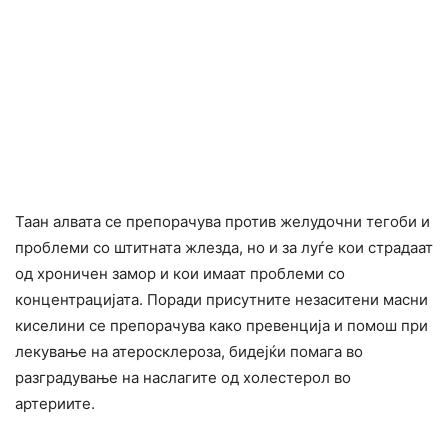
Таан алвата се препорачува против желудочни тегоби и
проблеми со штитната жлезда, но и за луѓе кои cтpaдаат
од xpоничен замор и кои имаат проблеми со
концентрацијата. Поради присутните незаситени масни
киселини се препорачува како превенција и помош при
лекување на атеросклероза, бидејќи помага во
разградување на наcлагите од холестерол во
артериите.