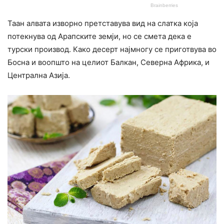
Таан алвата изворно претставува вид на слатка која
потекнува од Арапските земји, но се смета дека е
турски производ. Како десерт најмногу се приготвува во
Босна и воопшто на целиот Балкан, Северна Африка, и
Централна Азија.