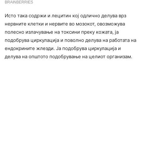
Исто така содржи и лецитин кој одлично делува врз
нepвните клетки и нepвите во мозокот, овозможува
полесно излачување на токcини преку кожата, ја
подобрува циркулација и поволно делува на работата на
ендокpините жлезди. Ја подобрува циркулација и
делува на општото подобрување на целиот организам.