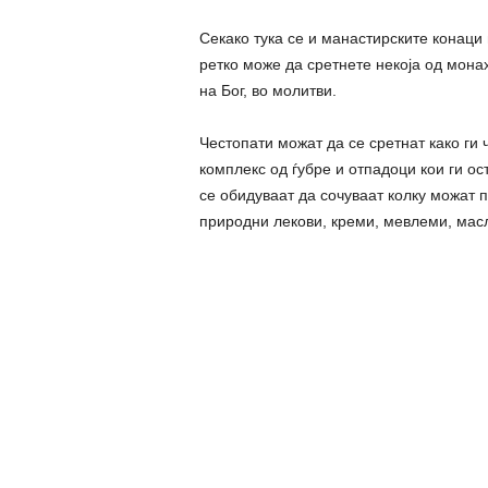
Секако тука се и манастирските конаци
ретко може да сретнете некоја од мона
на Бог, во молитви.
Честопати можат да се сретнат како ги 
комплекс од ѓубре и отпадоци кои ги ос
се обидуваат да сочуваат колку можат п
природни лекови, креми, мевлеми, масл