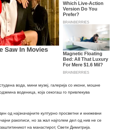
студена вода, мини музеј, галерија со икони, мошне
одземна воденица, која секогаш го привлекува
ен од најзначајните културно просветни и книжевни
ачајни ракописи, но за жал најголем дел од нив не се
 заштитиникот на манастирот, Свети Димитрија.