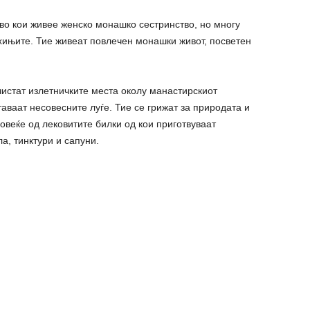
 во кои живее женско монашко сестринство, но многу
хињите. Тие живеат повлечен монашки живот, посветен
чистат излетничките места околу манастирскиот
таваат несовесните луѓе. Тие се грижат за природата и
овеќе од лековитите билки од кои приготвуваат
а, тинктури и сапуни.