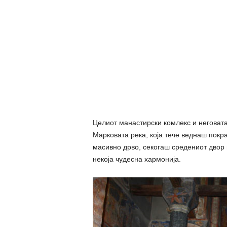
Целиот манастирски комлекс и неговата
Марковата река, која тече веднаш покра
масивно дрво, секогаш средениот двор 
некоја чудесна хармонија.