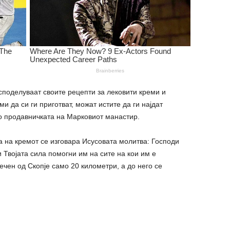
споделуваат своите рецепти за лековити креми и
и да си ги приготват, можат истите да ги најдат
о продавничката на Марковиот манастир.
а на кремот се изговара Исусовата молитва: Господи
и Твојата сила помогни им на сите на кои им е
чен од Скопје само 20 километри, а до него се