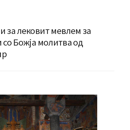
и за лековит мевлем за
 со Божја молитва од
ир