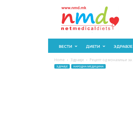
Н
М
Д
ВЕСТИ
ДИЕТИ
ЗДРАВЈЕ
Home
Здравје
Рецепт од монахињи за л
ЗДРАВЈЕ
НАРОДНА МЕДИЦИНА