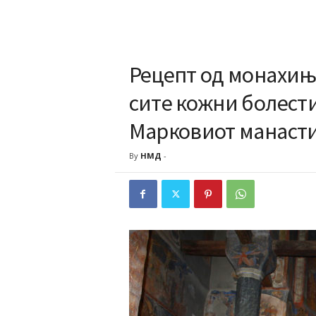
Рецепт од монахињ
сите кожни болести
Марковиот манаст
By
НМД
-