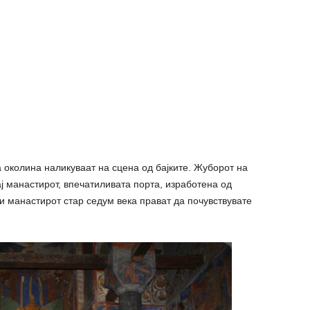
 околина наликуваат на сцена од бајките. Жуборот на
ј манастирот, впечатиливата порта, изработена од
и манастирот стар седум века прават да почувствувате