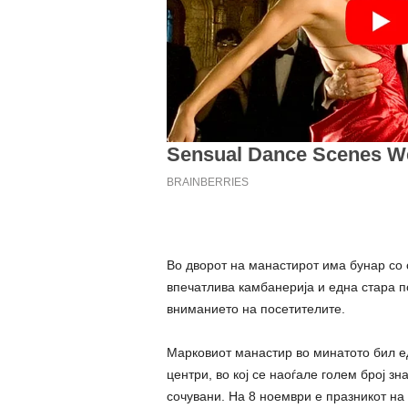
Во дворот на манастирот има бунар со 
впечатлива камбанерија и една стара п
вниманието на посетителите.
Марковиот манастир во минатото бил ед
центри, во кој се наоѓале голем број зн
сочувани. На 8 ноември е празникот на