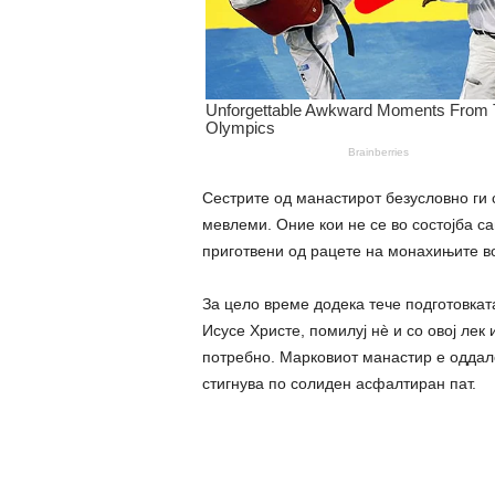
Сестрите од манастирот безусловно ги 
мевлеми. Оние кои не се во состојба сам
приготвени од рацете на монахињите в
За цело време додека тече подготовкат
Исусе Христе, помилуј нè и со овој лек 
потребно. Марковиот манастир е оддале
стигнува по солиден асфалтиран пат.