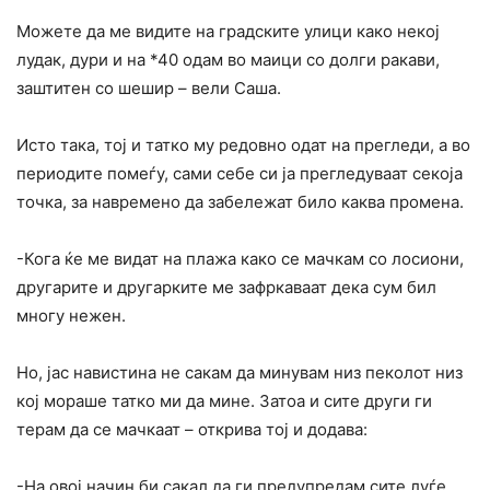
Можете да ме видите на градските улици како некој
лудак, дури и на *40 одам во маици со долги ракави,
заштитен со шешир – вели Саша.
Исто така, тој и татко му редовно одат на прегледи, а во
периодите помеѓу, сами себе си ја прегледуваат секоја
точка, за навремено да забележат било каква промена.
-Кога ќе ме видат на плажа како се мачкам со лосиони,
другарите и другарките ме зафркаваат дека сум бил
многу нежен.
Но, јас навистина не сакам да минувам низ пеколот низ
кој мораше татко ми да мине. Затоа и сите други ги
терам да се мачкаат – открива тој и додава:
-На овој начин би сакал да ги предупредам сите луѓе