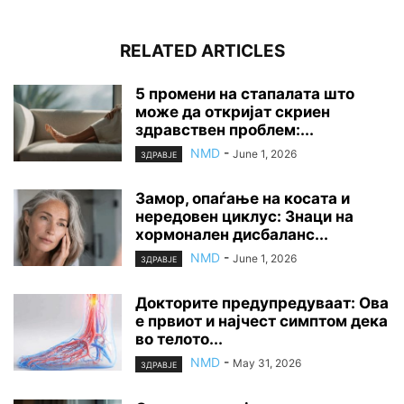
RELATED ARTICLES
5 промени на стапалата што
може да откријат скриен
здравствен проблем:...
NMD
-
June 1, 2026
ЗДРАВЈЕ
Замор, опаѓање на косата и
нередовен циклус: Знаци на
хормонален дисбаланс...
NMD
-
June 1, 2026
ЗДРАВЈЕ
Докторите предупредуваат: Ова
е првиот и најчест симптом дека
во телото...
NMD
-
May 31, 2026
ЗДРАВЈЕ