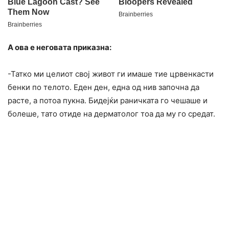
А ова е неговата приказна:
-Татко ми целиот свој живот ги имаше тие црвенкасти
бенки по телото. Еден ден, една од нив започна да
расте, а потоа пукна. Бидејќи раничката го чешаше и
болеше, тато отиде на дерматолог тоа да му го средат.