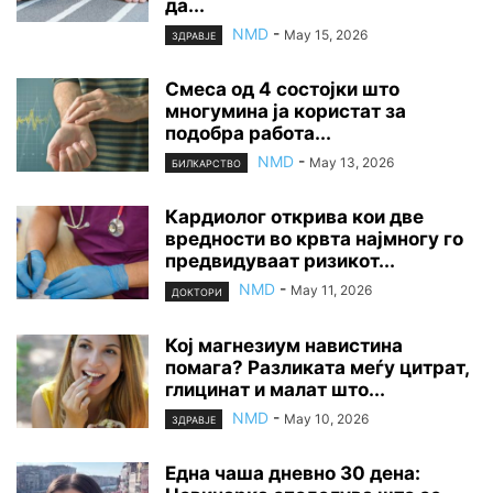
да...
NMD
-
May 15, 2026
ЗДРАВЈЕ
Смеса од 4 состојки што
многумина ја користат за
подобра работа...
NMD
-
May 13, 2026
БИЛКАРСТВО
Кардиолог открива кои две
вредности во крвта најмногу го
предвидуваат ризикот...
NMD
-
May 11, 2026
ДОКТОРИ
Кој магнезиум навистина
помага? Разликата меѓу цитрат,
глицинат и малат што...
NMD
-
May 10, 2026
ЗДРАВЈЕ
Една чаша дневно 30 дена: