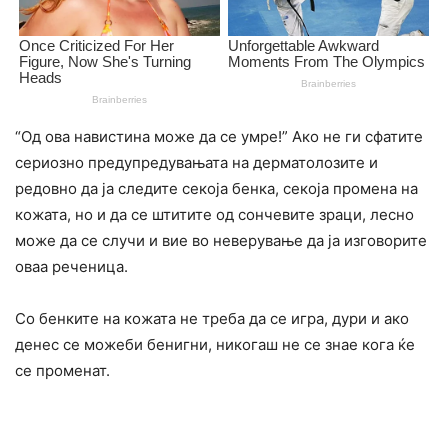
“Од ова навистина може да се умре!” Ако не ги сфатите
сериозно предупредувањата на дерматолозите и
редовно да ја следите секоја бенка, секоја промена на
кожата, но и да се штитите од сончевите зраци, лесно
може да се случи и вие во неверување да ја изговорите
оваа реченица.
Со бенките на кожата не треба да се игра, дури и ако
денес се можеби бенигни, никогаш не се знае кога ќе
се променат.