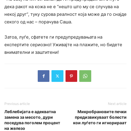
дека ракот на кожа не е “нешто што му се случува на
некој друг”, туку сурова реалност која може да го снајде
секого од нас – порачува Саша.
Затоа, луѓе, сфатете ги предупредувањата на
експертите сериозно! Уживајте на плажите, но бидете
внимателни и заштитени!
Previous article
Next article
Леблебијата е адекватна
Микробрановите печки
замена за месото, дури
предизвикуваат болести
поседува поголем процент
кои луѓето ги игнорираат
на железо