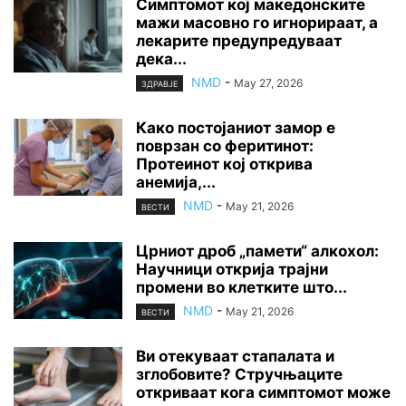
Симптомот кој македонските
мажи масовно го игнорираат, а
лекарите предупредуваат
дека...
NMD
-
May 27, 2026
ЗДРАВЈЕ
Како постојаниот замор е
поврзан со феритинот:
Протеинот кој открива
анемија,...
NMD
-
May 21, 2026
ВЕСТИ
Црниот дроб „памети“ алкохол:
Научници открија трајни
промени во клетките што...
NMD
-
May 21, 2026
ВЕСТИ
Ви отекуваат стапалата и
зглобовите? Стручњаците
откриваат кога симптомот може