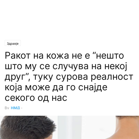
Здравје
Ракот на кожа не е “нешто
што му се случува на некој
друг”, туку сурова реалност
која може да го снајде
секого од нас
By
НМД
-