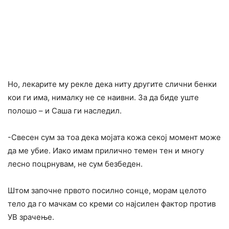
Но, лекарите му рекле дека ниту другите слични бенки
кои ги има, нималку не се наивни. За да биде уште
полошо – и Саша ги наследил.
-Свесен сум за тоа дека мојата кожа секој момент може
да ме убие. Иако имам прилично темен тен и многу
лесно поцрнувам, не сум безбеден.
Штом започне првото посилно сонце, морам целото
тело да го мачкам со креми со најсилен фактор против
УВ зрачење.