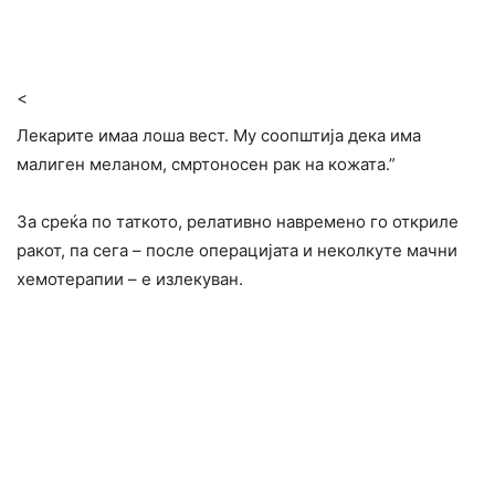
<
Лекарите имаа лоша вест. Му соопштија дека има
малиген меланом, смртоносен рак на кожата.”
За среќа по таткото, релативно навремено го откриле
ракот, па сега – после операцијата и неколкуте мачни
хемотерапии – е излекуван.