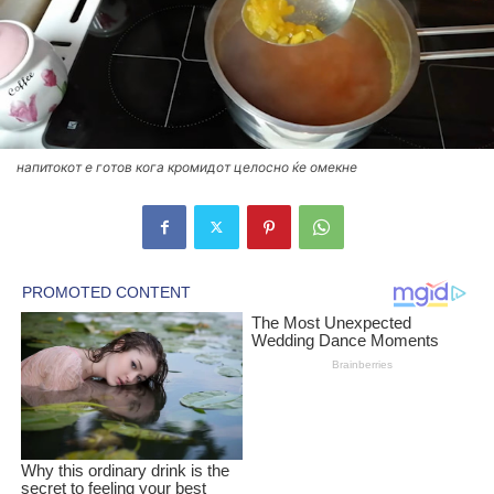
напитокот е готов кога кромидот целосно ќе омекне