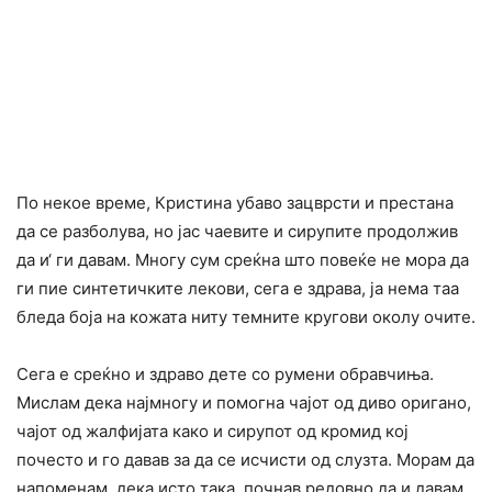
По некое време, Кристина убаво зацврсти и престана
да се разболува, но јас чаевите и сирупите продолжив
да и‘ ги давам. Многу сум среќна што повеќе не мора да
ги пие синтетичките лекови, сега е здрава, ја нема таа
бледа боја на кожата ниту темните кругови околу очите.
Сега е среќно и здраво дете со румени обравчиња.
Мислам дека најмногу и помогна чајот од диво оригано,
чајот од жалфијата како и сирупот од кромид кој
почесто и го давав за да се исчисти од слузта. Морам да
напоменам, дека исто така, почнав редовно да и давам