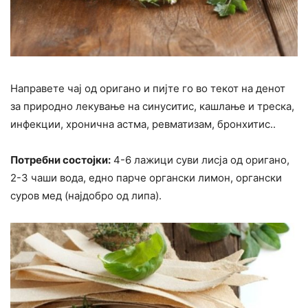
Направете чај од оригано и пијте го во текот на денот
за природно лекување на синуситис, кашлање и треска,
инфекции, хронична астма, ревматизам, бронхитис..
Потребни состојки:
4-6 лажици суви лисја од оригано,
2-3 чаши вода, едно парче органски лимон, органски
суров мед (најдобро од липа).