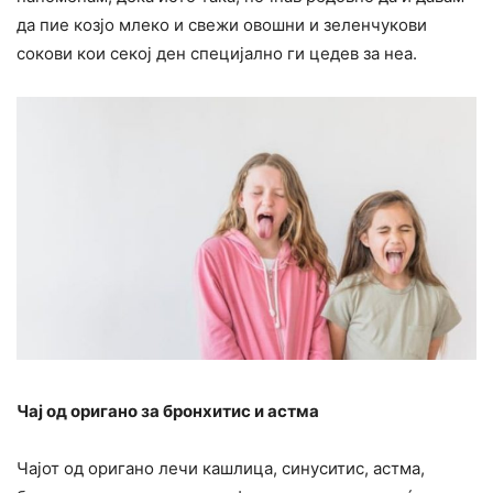
да пие козјо млеко и свежи овошни и зеленчукови
сокови кои секој ден специјално ги цедев за неа.
Чај од оригано за бронхитис и астма
Чајот од оригано лечи кашлица, синуситис, астма,