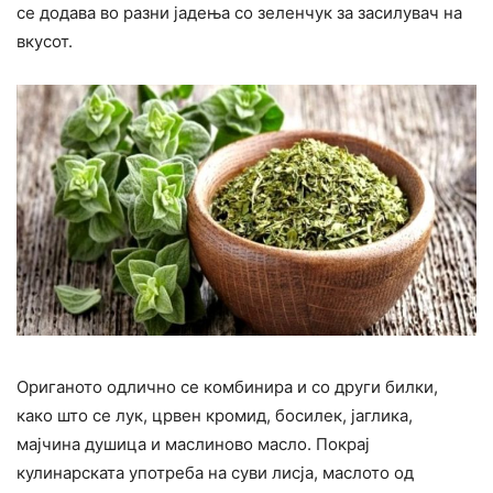
се додава во разни јадења со зеленчук за засилувач на
вкусот.
Ориганото одлично се комбинира и со други билки,
како што се лук, црвен кромид, босилек, јаглика,
мајчина душица и маслиново масло. Покрај
кулинарската употреба на суви лисја, маслото од