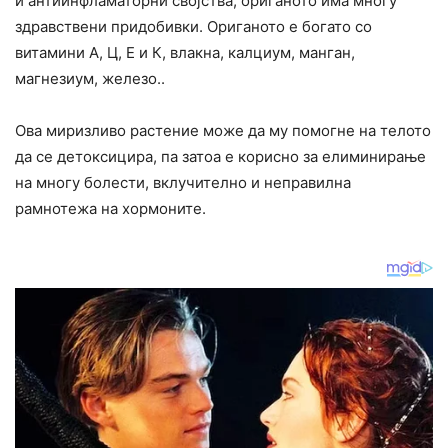
и антиинфламаторни својства, ориганото има многу
здравствени придобивки. Ориганото е богато со
витамини А, Ц, Е и К, влакна, калциум, манган,
магнезиум, железо..
Ова миризливо растение може да му помогне на телото
да се детоксицира, па затоа е корисно за елиминирање
на многу болести, вклучително и неправилна
рамнотежа на хормоните.