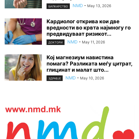
NMD
-
May 13, 2026
БИЛКАРСТВО
Кардиолог открива кои две
вредности во крвта најмногу го
предвидуваат ризикот...
NMD
-
May 11, 2026
ДОКТОРИ
Кој магнезиум навистина
помага? Разликата меѓу цитрат,
глицинат и малат што...
NMD
-
May 10, 2026
ЗДРАВЈЕ