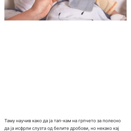
Таму научив како да ја тап-кам на грпчето за полесно
да ја исфрли слузта од белите дробови, но некако кај