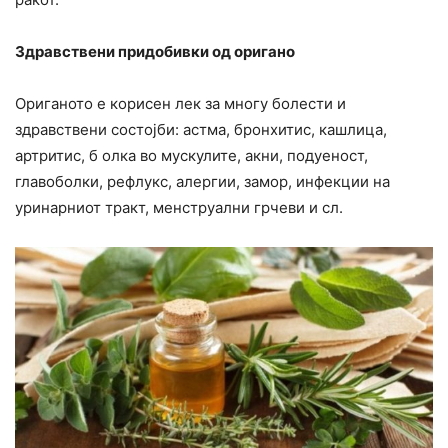
Здравствени придобивки од оригано
Ориганото е корисен лек за многу болести и
здравствени состојби: астма, бронхитис, кашлица,
артритис, б олка во мускулите, акни, подуеност,
главоболки, рефлукс, алергии, замор, инфекции на
уринарниот тракт, менструални грчеви и сл.