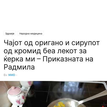
Здравје
Народна медицина
Чајот од оригано и сирупот
од кромид беа лекот за
ќерка ми – Приказната на
Радмила
By
NMD
-