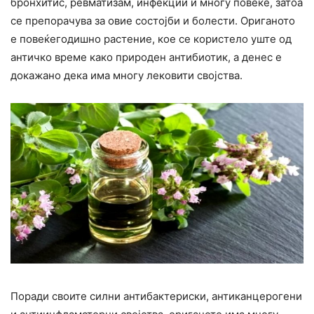
бронхитис, ревматизам, инфекции и многу повеќе, затоа
се препорачува за овие состојби и болести. Ориганото
е повеќегодишно растение, кое се користело уште од
античко време како природен антибиотик, а денес е
докажано дека има многу лековити својства.
Поради своите силни антибактериски, антиканцерогени