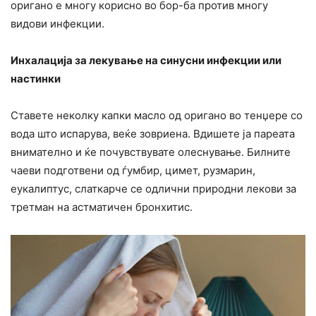
оригано е многу корисно во бор-ба против многу
видови инфекции.
Инхалација за лекување на синусни инфекции или
настинки
Ставете неколку капки масло од оригано во тенџере со
вода што испарува, веќе зовриена. Вдишете ја пареата
внимателно и ќе почувствувате олеснување. Билните
чаеви подготвени од ѓумбир, цимет, рузмарин,
еукалиптус, слаткарче се одлични природни лекови за
третман на астматичен бронхитис.