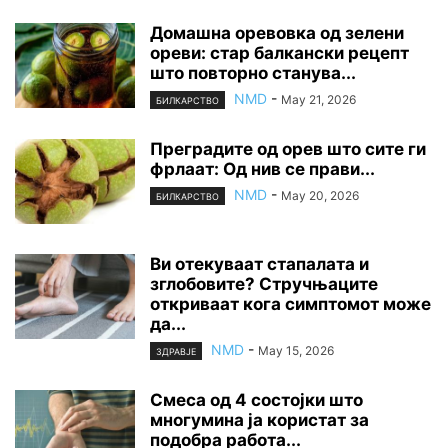
Домашна оревовка од зелени
ореви: стар балкански рецепт
што повторно станува...
NMD
-
May 21, 2026
БИЛКАРСТВО
Преградите од орев што сите ги
фрлаат: Од нив се прави...
NMD
-
May 20, 2026
БИЛКАРСТВО
Ви отекуваат стапалата и
зглобовите? Стручњаците
откриваат кога симптомот може
да...
NMD
-
May 15, 2026
ЗДРАВЈЕ
Смеса од 4 состојки што
многумина ја користат за
подобра работа...