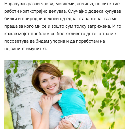
Нарачував разни чаеви, мевлеми, апчиња, но сите тие
работи краткотрајно делуваа. Случајно додека купував
билки и природни лекови од една стара жена, таа ме
праша за кого ми се и зошто сум толку загрижена. И го
кажав мојот проблем со болежливото дете, а таа ме
посоветува да бидам упорна и да поработам на
нејзиниот имунитет.