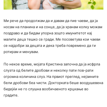
Ми рече да продолжам да и давам да пие чаеви, да ја
носам на планина и на сонце, да ја хранам колку можам
поздраво и да бидам упорна зошто имунитетот кај
малите деца тешко се гради. Ме посоветува кои чаеви
се најдобри за децата и дека треба повремено да ги
ротирам и менувам.
По некое време, мојата Кристина започна да ја исфрла
слузта од белите дробови и неколку пати пов-рати
огромна количина слуз. На првиот преглед, нејзините
бели дробови беа чисти. Докторката беше воодушевена
бидејќи не го слушна вообичаеното крцкање во
градите.