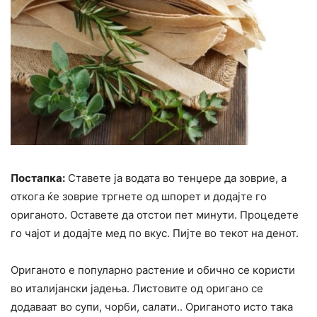
Постапка:
Ставете ја водата во тенџере да зоврие, а
откога ќе зоврие тргнете од шпорет и додајте го
ориганото. Оставете да отстои пет минути. Процедете
го чајот и додајте мед по вкус. Пијте во текот на денот.
Ориганото е популарно растение и обично се користи
во италијански јадења. Листовите од оригано се
додаваат во супи, чорби, салати.. Ориганото исто така