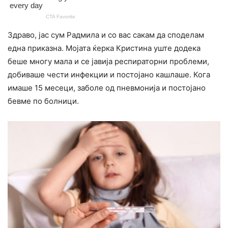
Здраво, јас сум Радмила и со вас сакам да споделам
една приказна. Мојата ќерка Кристина уште додека
беше многу мала и се јавија респираторни проблеми,
добиваше чести инфекции и постојано кашлаше. Кога
имаше 15 месеци, заболе од пневмонија и постојано
бевме по болници.