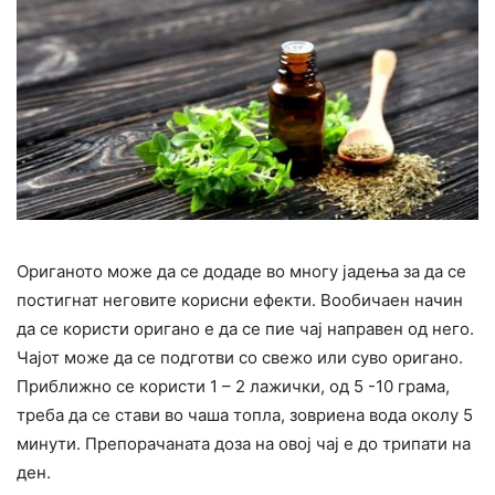
Ориганото може да се додаде во многу јадења за да се
постигнат неговите корисни ефекти. Вообичаен начин
да се користи оригано е да се пие чај направен од него.
Чајот може да се подготви со свежо или суво оригано.
Приближно се користи 1 – 2 лажички, од 5 -10 грама,
треба да се стави во чаша топла, зовриена вода околу 5
минути. Препорачаната доза на овој чај е до трипати на
ден.