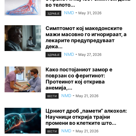
во телото...
NMD
-
May 31, 2026
ЗДРАВЈЕ
Симптомот кој македонските
мажи масовно го игнорираат, а
лекарите предупредуваат
дека...
NMD
-
May 27, 2026
ЗДРАВЈЕ
Како постојаниот замор е
поврзан со феритинот:
Протеинот кој открива
анемија,...
NMD
-
May 21, 2026
ВЕСТИ
Црниот дроб „памети“ алкохол:
Научници открија трајни
промени во клетките што...
NMD
-
May 21, 2026
ВЕСТИ