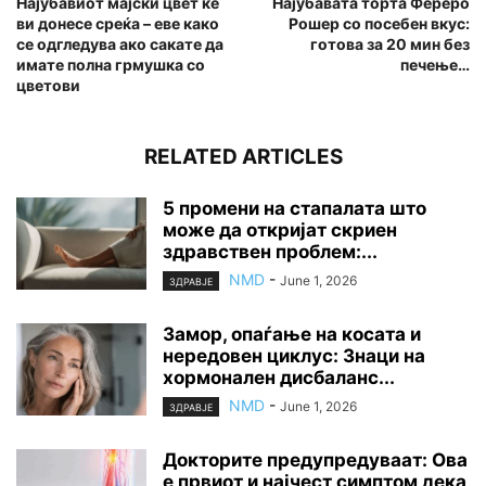
Најубавиот мајски цвет ќе
Најубавата торта Фереро
ви донесе среќа – еве како
Рошер со посебен вкус:
се одгледува ако сакате да
готова за 20 мин без
имате полна грмушка со
печење…
цветови
RELATED ARTICLES
5 промени на стапалата што
може да откријат скриен
здравствен проблем:...
NMD
-
June 1, 2026
ЗДРАВЈЕ
Замор, опаѓање на косата и
нередовен циклус: Знаци на
хормонален дисбаланс...
NMD
-
June 1, 2026
ЗДРАВЈЕ
Докторите предупредуваат: Ова
е првиот и најчест симптом дека