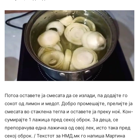
Потоа оставете ја смесата да се излади, па додајте го
сокот од лимон и медот. Добро промешајте, прелијте ја
смесата во стаклена тегла и оставете ја преку ноќ. Кон-
сумирајте 1 лажица пред секој оброк. За деца, се
препорачува една лажичка од овој лек, исто така пред
секој оброк. / Текстот за НМД.мк го напиша Мартина