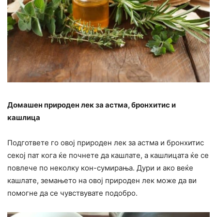
Домашен природен лек за астма, бронхитис и
кашлица
Подгответе го овој природен лек за астма и бронхитис
секој пат кога ќе почнете да кашлате, а кашлицата ќе се
повлече по неколку кон-сумирања. Дури и ако веќе
кашлате, земањето на овој природен лек може да ви
помогне да се чувствувате подобро.