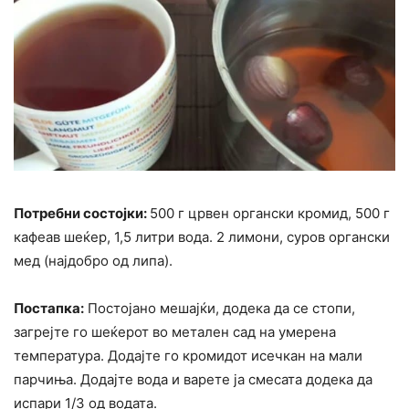
Потребни состојки:
500 г црвен органски кромид, 500 г
кафеав шеќер, 1,5 литри вода. 2 лимони, суров органски
мед (најдобро од липа).
Постапка:
Постојано мешајќи, додека да се стопи,
загрејте го шеќерот во метален сад на умерена
температура. Додајте го кромидот исечкан на мали
парчиња. Додајте вода и варете ја смесата додека да
испари 1/3 од водата.