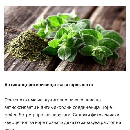
Антиканцерогени својства во ориганото
Ориганото има исклучително високо ниво на
антиоксиданти и антимикробни соединенија. Тој е
моќен бо-рец против паразити. Содржи фитохемиски
кверцетин, за кој е познато дека го забавува растот на
ракот.