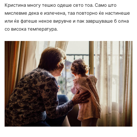
Кристина многу тешко одеше сето тоа. Само што
мислевме дека е излечена, таа повторно ќе настинеше
или ќе фатеше некое вирувче и пак завршуваше б олна
со висока температура.