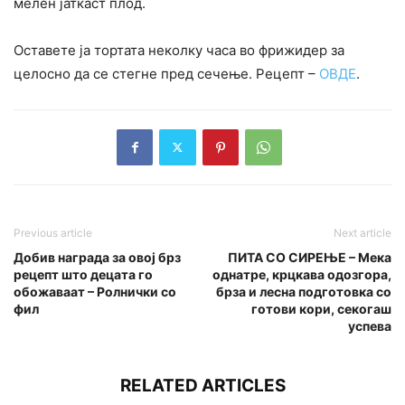
мелен јаткаст плод.
Оставете ја тортата неколку часа во фрижидер за
целосно да се стегне пред сечење. Рецепт –
ОВДЕ
.
Previous article
Next article
Добив награда за овој брз
ПИТА СО СИРЕЊЕ – Мека
рецепт што децата го
однатре, крцкава одозгора,
обожаваат – Ролнички со
брза и лесна подготовка со
фил
готови кори, секогаш
успева
RELATED ARTICLES