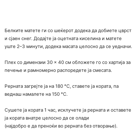
Белките матете ги со шеќерот додека да добиете цврст
и сјаен снег. Додајте ја оцетната киселина и матете
уште 2–3 минути, додека масата целосно да се уедначи.
Плех со димензии 30 × 40 см обложете го со хартија за
печење и рамномерно распоредете ја смесата.
Рерната загрејте ја на 180 °C, ставете ја кората, па
веднаш намалете на 150 °C.
Сушете ја кората 1 час, исклучете ја рерната и оставете
ја кората внатре целосно да се олади
(најдобро е да преноќи во рерната без отворање).