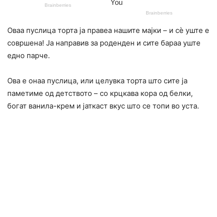
Оваа пуслица торта ја правеа нашите мајки – и сè уште е
совршена! Ја направив за роденден и сите бараа уште
едно парче.
Ова е онаа пуслица, или целувка торта што сите ја
паметиме од детството – со крцкава кора од белки,
богат ванила-крем и јаткаст вкус што се топи во уста.