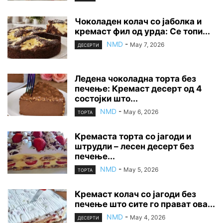
Чоколаден колач со јаболка и
кремаст фил од урда: Се топи...
NMD
-
May 7, 2026
ДЕСЕРТИ
Ледена чоколадна торта без
печење: Кремаст десерт од 4
состојки што...
NMD
-
May 6, 2026
ТОРТА
Кремаста торта со јагоди и
штрудли – лесен десерт без
печење...
NMD
-
May 5, 2026
ТОРТА
Кремаст колач со јагоди без
печење што сите го прават ова...
NMD
-
May 4, 2026
ДЕСЕРТИ