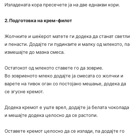
Изладената кора пресечете ја на две еднакви кори.
2. Подготовка на крем-филот
Жолчките и шеќерот матете ги додека да станат светли
и пенасти. Додајте ги пудинзите и малку од млекото, па
измешајте до мазна смеса.
Остатокот од млекото ставете го да зоврие.
Во зовриеното млеко додајте ја смесата со жолчки и
варете на тивок оган со постојано мешање, додека да
се згусне кремот.
Додека кремот е уште врел, додајте ја белата чоколада
и мешајте додека целосно да се растопи.
Оставете кремот целосно да се излади, па додајте го