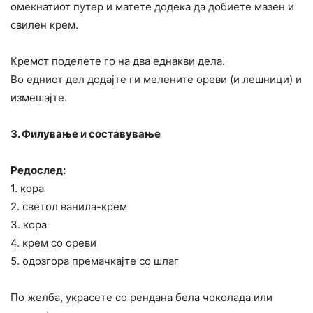
омекнатиот путер и матете додека да добиете мазен и
свилен крем.
Кремот поделете го на два еднакви дела.
Во едниот дел додајте ги мелените ореви (и лешници) и
измешајте.
3. Филување и составување
Редослед:
1. кора
2. светол ванила-крем
3. кора
4. крем со ореви
5. одозгора премачкајте со шлаг
По желба, украсете со рендана бела чоколада или