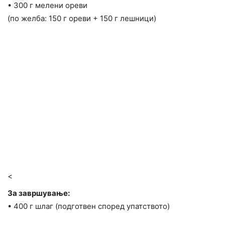
• 300 г мелени ореви
(по желба: 150 г ореви + 150 г лешници)
<
За завршување:
• 400 г шлаг (подготвен според упатството)