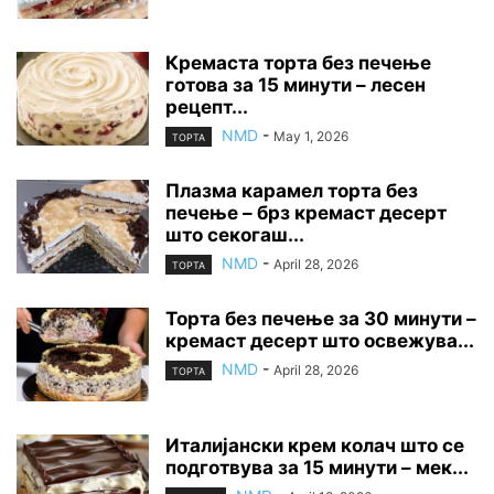
Кремаста торта без печење
готова за 15 минути – лесен
рецепт...
NMD
-
May 1, 2026
ТОРТА
Плазма карамел торта без
печење – брз кремаст десерт
што секогаш...
NMD
-
April 28, 2026
ТОРТА
Торта без печење за 30 минути –
кремаст десерт што освежува...
NMD
-
April 28, 2026
ТОРТА
Италијански крем колач што се
подготвува за 15 минути – мек...