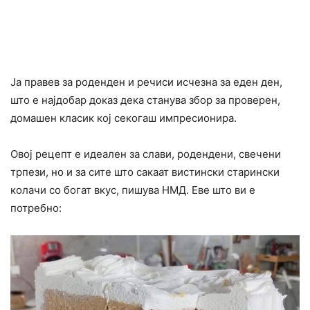
Ја правев за роденден и речиси исчезна за еден ден,
што е најдобар доказ дека станува збор за проверен,
домашен класик кој секогаш импресионира.
Овој рецепт е идеален за слави, родендени, свечени
трпези, но и за сите што сакаат вистински старински
колачи со богат вкус, пишува НМД. Еве што ви е
потребно: