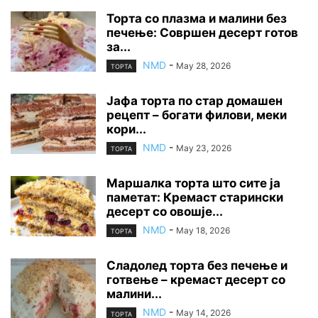
Торта со плазма и малини без
печење: Совршен десерт готов
за...
NMD
-
May 28, 2026
ТОРТА
Јафа торта по стар домашен
рецепт – богати филови, меки
кори...
NMD
-
May 23, 2026
ТОРТА
Маршалка торта што сите ја
паметат: Кремаст старински
десерт со овошје...
NMD
-
May 18, 2026
ТОРТА
Сладолед торта без печење и
готвење – кремаст десерт со
малини...
NMD
-
May 14, 2026
ТОРТА