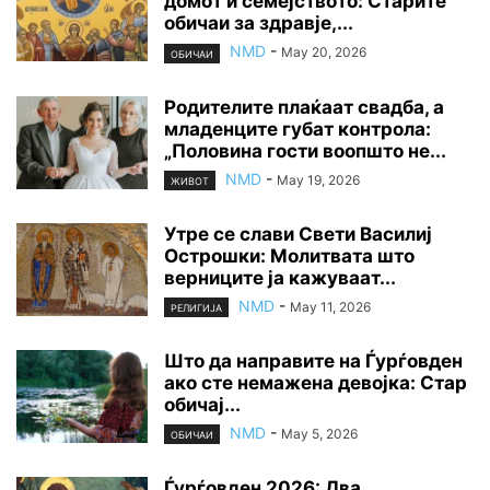
домот и семејството: Старите
обичаи за здравје,...
NMD
-
May 20, 2026
ОБИЧАИ
Родителите плаќаат свадба, а
младенците губат контрола:
„Половина гости воопшто не...
NMD
-
May 19, 2026
ЖИВОТ
Утре се слави Свети Василиј
Острошки: Молитвата што
верниците ја кажуваат...
NMD
-
May 11, 2026
РЕЛИГИЈА
Што да направите на Ѓурѓовден
ако сте немажена девојка: Стар
обичај...
NMD
-
May 5, 2026
ОБИЧАИ
Ѓурѓовден 2026: Два