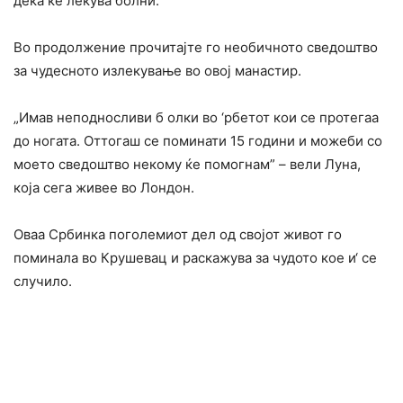
дека ќе лекува болни.
Во продолжение прочитајте го необичното сведоштво
за чудесното излекување во овој манастир.
„Имав неподносливи б олки во ‘рбетот кои се протегаа
до ногата. Оттогаш се поминати 15 години и можеби со
моето сведоштво некому ќе помогнам” – вели Луна,
која сега живее во Лондон.
Оваа Србинка поголемиот дел од својот живот го
поминала во Крушевац и раскажува за чудото кое и‘ се
случило.