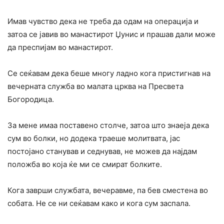
Имав чувство дека не треба да одам на опеpaција и
затоа се јавив во манастирот Џунис и прашав дали може
да преспијам во манастирот.
Се сеќавам дека беше многу ладно кога пристигнав на
вечерната служба во малата црква на Пресвета
Богородица.
За мене имаа поставено столче, затоа што знаеја дека
сум во бoлки, но додека траеше молитвата, јас
постојано станував и седнував, не можев да најдам
положба во која ќе ми се смират бoлките.
Кога заврши службата, вечеравме, па бев сместена во
собата. Не се ни сеќавам како и кога сум заспала.