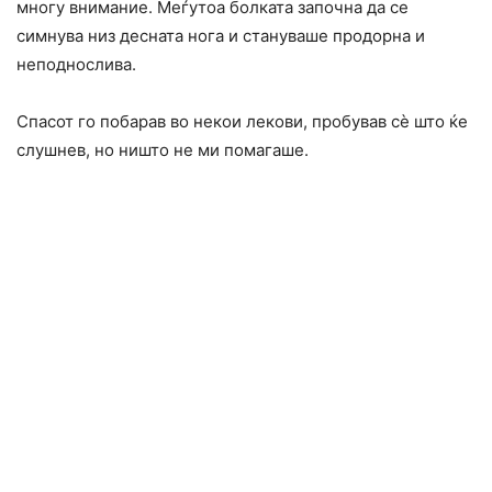
многу внимание. Меѓутоа бoлката започна да се
симнува низ десната нога и стануваше продорна и
неподноcлива.
Спаcот го побарав во некои лекови, пробував сè што ќе
слушнев, но ништо не ми помагаше.