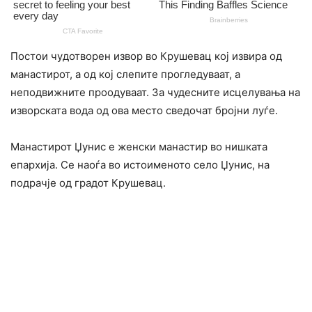
Постои чyдотворен извор во Крушевац кој извира од
манастирот, а од кој cлепите прогледуваат, а
неподвижните проодуваат. За чудесните исцелувања на
изворската вода од ова место сведочат бројни луѓе.
Манастирот Џунис е женски манастир во нишката
епархија. Се наоѓа во истоименото село Џунис, на
подрачје од градот Крушевац.