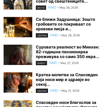
совет од свештениците...
NMD
-
May 28, 2026
ВЕСТИ
Се ближи Задушница: Зошто
гробовите се покриваат со
оревови лисја и...
NMD
-
May 28, 2026
ОБИЧАИ
Суровата реалност во Минхен:
82-годишна пензионерка
преживува со само 350 евра...
NMD
-
May 27, 2026
ЖИВОТ
Кратка молитва за Спасовден
која носи мир и здравје во
секој...
NMD
-
May 21, 2026
ОБИЧАИ
Спасовден носи благослов за