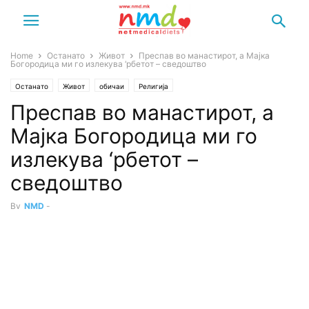
Home
Останато
Живот
Преспав во манастирот, а Мајка
Богородица ми го излекува ‘рбетот – сведоштво
Останато
Живот
обичаи
Религија
Преспав во манастирот, а
Мајка Богородица ми го
излекува ‘рбетот –
сведоштво
By
NMD
-