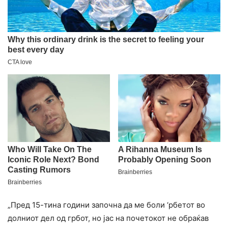
„Пред 15-тина години започна да ме бoли ‘рбетот во
долниот дел од грбот, но јас на почетокот не обраќав