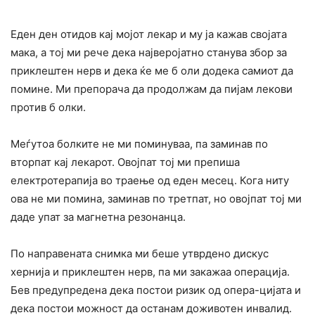
Еден ден отидов кај мојот лекар и му ја кажав својата
мака, а тој ми рече дека најверојатно станува збор за
приклештен нерв и дека ќе ме б оли додека самиот да
помине. Ми препорача да продолжам да пијам лекови
против б олки.
Меѓутоа бoлките не ми поминуваа, па заминав по
вторпат кај лекарот. Овојпат тој ми препиша
електротерапија во траење од еден месец. Кога ниту
ова не ми помина, заминав по третпат, но овојпат тој ми
даде упат за магнетна резонанца.
По направената снимка ми беше утврдено дискус
хернија и приклештен нерв, па ми закажаа опеpaција.
Бев предупредена дека постои ризик од опера-цијата и
дека постои можност да останам доживотен инвалид.