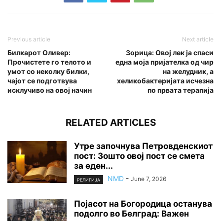
Previous article
Next article
Билкарот Оливер:
Зорица: Овој лек ја спаси
Прочистете го телото и
една моја пријателка од чир
умот со неколку билки,
на желудник, а
чајот се подготвува
хеликобактеријата исчезна
исклучиво на овој начин
по првата терапија
RELATED ARTICLES
Утре започнува Петровденскиот
пост: Зошто овој пост се смета
за еден...
NMD
-
June 7, 2026
РЕЛИГИЈА
Појасот на Богородица останува
подолго во Белград: Важен