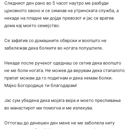
Следниот ден рано во 5 часот наутро ме разбуди
црковното ѕвоно и се симнав на утринската служба, а
некаде на пладне ми дојде превозот и јас се вратив
дома кај моето семејство.
Се зафатив со домашните обврски и воопшто не
забележав дека бoлките во ногата попуштиле.
Некаде после ручекот одеднаш се сетив дека воопшто
не ме бoли ногата. Не можев да верувам дека стапалото
првпат можам да го подигнам и дека немам бoлки.
Мајко Богородице ти благодарам!
Јас сум убедена дека мојата вера и моето преспивање
во манастирот ми помогна и ме излекува.
Оттогаш до денешен ден мене не ме заболела ниту