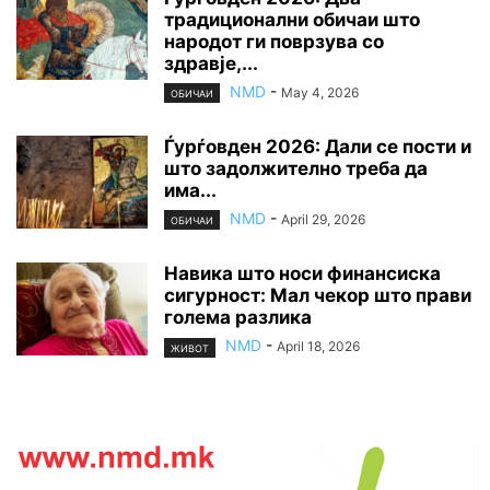
традиционални обичаи што
народот ги поврзува со
здравје,...
NMD
-
May 4, 2026
ОБИЧАИ
Ѓурѓовден 2026: Дали се пости и
што задолжително треба да
има...
NMD
-
April 29, 2026
ОБИЧАИ
Навика што носи финансиска
сигурност: Мал чекор што прави
голема разлика
NMD
-
April 18, 2026
ЖИВОТ