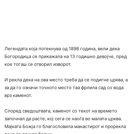
Легендата која потекнува од 1898 година, вели дека
Богородица се прикажала на 13 годишно девојче, пред
кое тогаш се отворил изворот.
И рекла дека на ова место треба да се подигне црква, а
за да го означи точното место таа фрлила сад со вода
врз каменот.
Според сведоштвата, каменот со текот на времето
започнал да расте, кој сега се наоѓа во малата црква.
Мајката Божја го благословила манастирот и прорекла