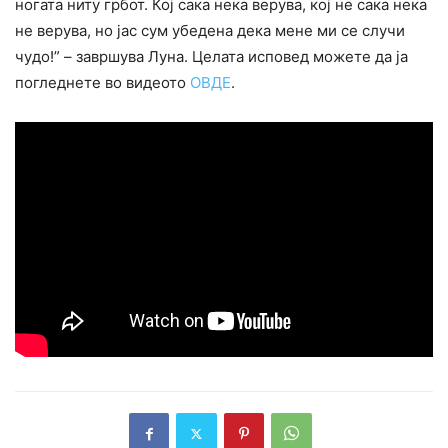
ногата ниту грбот. Кој сака нека верува, кој не сака нека
не верува, но јас сум убедена дека мене ми се случи
чyдо!” – завршува Луна. Целата исповед можете да ја
погледнете во видеото
ОВДЕ
.