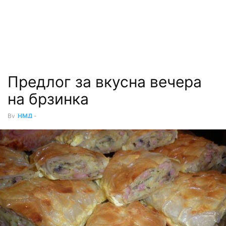
Предлог за вкусна вечера
на брзинка
By
НМД
-