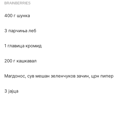
400 г шунка
3 парчиња леб
1 главица кромид
200 г кашкавал
Магдонос, сув мешан зеленчуков зачин, црн пипер
3 јајца