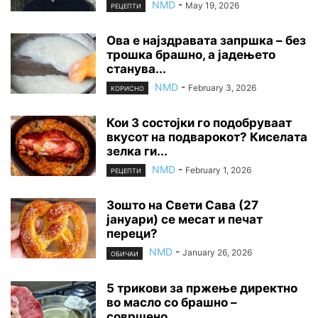
NMD
-
May 19, 2026
РЕЦЕПТИ
Ова е најздравата запршка – без
трошка брашно, а јадењето
станува...
NMD
-
February 3, 2026
КОРИСНО
Кои 3 состојки го подобруваат
вкусот на подварокот? Киселата
зелка ги...
NMD
-
February 1, 2026
РЕЦЕПТИ
Зошто на Свети Сава (27
јануари) се месат и печат
переци?
NMD
-
January 26, 2026
ОБИЧАИ
5 трикови за пржење директно
во масло со брашно –
совршено...