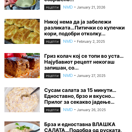
NMD
-
January 21, 2026
РЕЦЕПТИ
Никој нема да ја забележи
разликата…Питички со купечки
кори, подобри отколку...
NMD
-
February 2, 2025
РЕЦЕПТИ
Гриз колач кој се топи во уста…
Најубавиот рецепт некогаш
запишан, со...
NMD
-
January 27, 2025
РЕЦЕПТИ
Сусам салата за 15 минути…
Едноставно, брзо и вкусно…
Прилог за секакво јадење…
NMD
-
January 26, 2025
РЕЦЕПТИ
Брза и едноставна ВЛАШКА
САЛАТА…Подобра од руската,