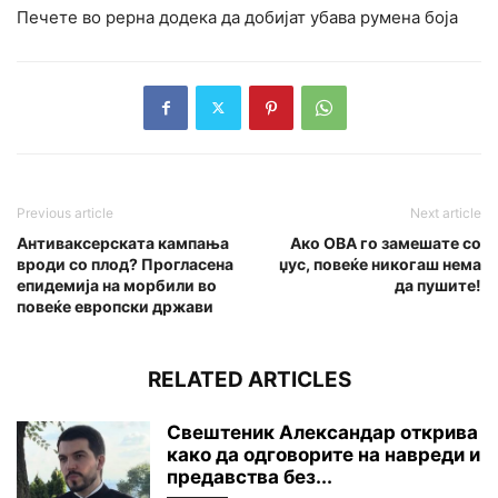
Печете во рерна додека да добијат убава румена боја
Previous article
Next article
Антиваксерската кампања
Ако ОВА го замешате со
вроди со плод? Прогласена
џус, повеќе никогаш нема
епидемија на морбили во
да пушите!
повеќе европски држави
RELATED ARTICLES
Свештеник Александар открива
како да одговорите на навреди и
предавства без...