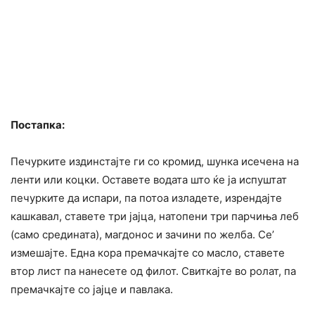
Постапка:
Печурките издинстајте ги со кромид, шунка исечена на
ленти или коцки. Оставете водата што ќе ја испуштат
печурките да испари, па потоа изладете, изрендајте
кашкавал, ставете три јајца, натопени три парчиња леб
(само средината), магдонос и зачини по желба. Се’
измешајте. Една кора премачкајте со масло, ставете
втор лист па нанесете од филот. Свиткајте во ролат, па
премачкајте со јајце и павлака.