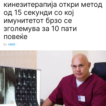
кинезитерапија откри метод
од 15 секунди со кој
имунитетот брзо се
зголемува за 10 пати
повеќе
By
НМД
-