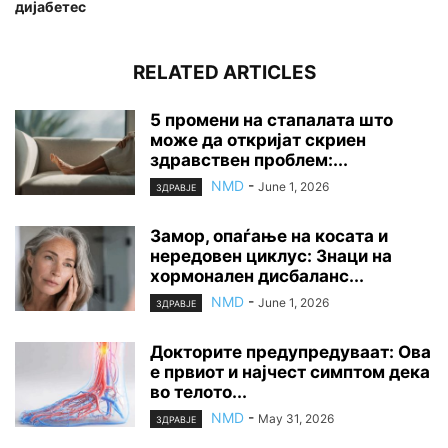
дијабетес
RELATED ARTICLES
5 промени на стапалата што
може да откријат скриен
здравствен проблем:...
NMD
-
June 1, 2026
ЗДРАВЈЕ
Замор, опаѓање на косата и
нередовен циклус: Знаци на
хормонален дисбаланс...
NMD
-
June 1, 2026
ЗДРАВЈЕ
Докторите предупредуваат: Ова
е првиот и најчест симптом дека
во телото...
NMD
-
May 31, 2026
ЗДРАВЈЕ