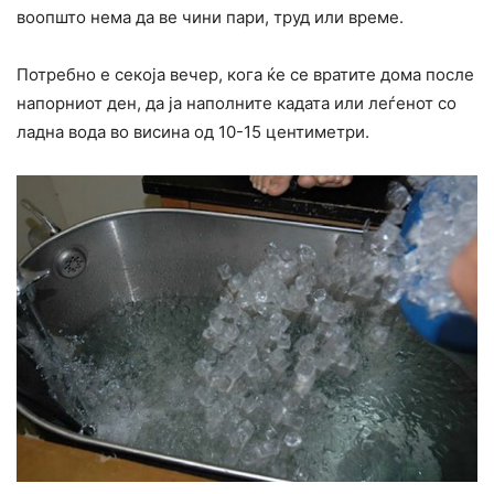
воопшто нема да ве чини пари, труд или време.
Потребно е секоја вечер, кога ќе се вратите дома после
напорниот ден, да ја наполните кадата или леѓенот со
ладна вода во висина од 10-15 центиметри.