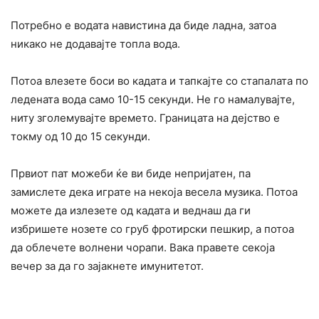
Потребно е водата навистина да биде ладна, затоа
никако не додавајте топла вода.
Потоа влезете боси во кадата и тапкајте со стапалата по
ледената вода само 10-15 секунди. Не го намалувајте,
ниту зголемувајте времето. Границата на дејство е
токму од 10 до 15 секунди.
Првиот пат можеби ќе ви биде непријатен, па
замислете дека играте на некоја весела музика. Потоа
можете да излезете од кадата и веднаш да ги
избришете нозете со груб фротирски пешкир, а потоа
да облечете волнени чорапи. Вака правете секоја
вечер за да го зајакнете имунитетот.