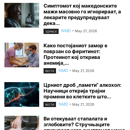
Симптомот кој македонските
мажи масовно го игнорираат, а
лекарите предупредуваат
дека...
NMD
-
May 27, 2026
ЗДРАВЈЕ
Како постојаниот замор е
поврзан со феритинот:
Протеинот кој открива
анемија,...
NMD
-
May 21, 2026
ВЕСТИ
Црниот дроб „памети“ алкохол:
Научници открија трајни
промени во клетките што...
NMD
-
May 21, 2026
ВЕСТИ
Ви отекуваат стапалата и
зглобовите? Стручњаците