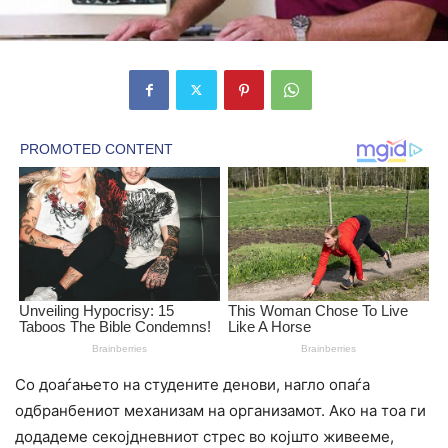
Со доаѓањето на студените денови, нагло опаѓа
одбранбениот механизам на организамот. Ако на тоа ги
додадеме секојдневниот стрес во којшто живееме,