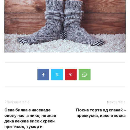
Previous article
Next article
Оваа билка е насекаде
Посна торта од спанаќ –
околу нас, а никој не знае
превкусна, иако е посна
дека лекува висок крвен
притисок, тумор и