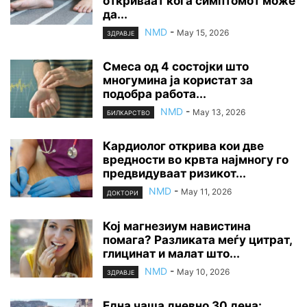
откриваат кога симптомот може
да...
NMD
-
May 15, 2026
ЗДРАВЈЕ
Смеса од 4 состојки што
многумина ја користат за
подобра работа...
NMD
-
May 13, 2026
БИЛКАРСТВО
Кардиолог открива кои две
вредности во крвта најмногу го
предвидуваат ризикот...
NMD
-
May 11, 2026
ДОКТОРИ
Кој магнезиум навистина
помага? Разликата меѓу цитрат,
глицинат и малат што...
NMD
-
May 10, 2026
ЗДРАВЈЕ
Една чаша дневно 30 дена: