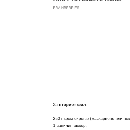
За
вториот фил
:
250 г крем сирење (маскарпоне или нек
1 ванилин шеќер,