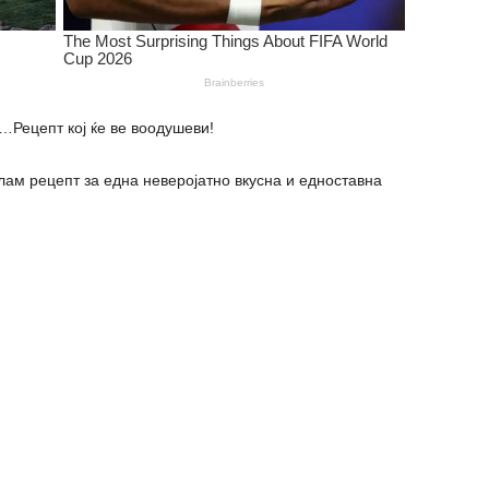
…Рецепт кој ќе ве воодушеви!
лам рецепт за една неверојатно вкусна и едноставна