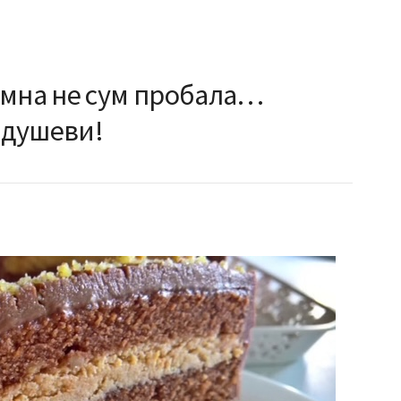
амна не сум пробала…
оодушеви!