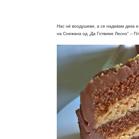
Нас нè воодушеви, а се надевам дека и 
на Снежана од „Да Готвиме Лесно” – Пл