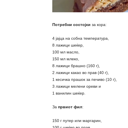
Потребни состојки
за кора:
4 јајца на собна температура,
8 лажици шеќер,
100 мл масло,
150 мл млеко,
8 лажици брашно (160 г),
2 лажици какао во прав (40 г),
1 кесичка прашок за печиво (10 г),
3 лажици мелени ореви и
1 ванилин шеќер.
За
првиот фил
:
150 г путер или маргарин,
100 г шеќер во прав,