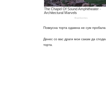
Повкусна торта одамна не сум пробала
Денес со вас драги мои сакам да споде
торта.