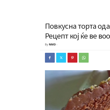
Повкусна торта од
Рецепт кој ќе ве в
By
NMD
-