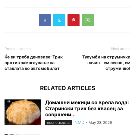
Previous article
Next article
Ќе ви треба деновиве: Трик
Тулумби на струмички
против замаглување на
начин – ем лесно, ем
стаклата во автомобилот
струмичко!
RELATED ARTICLES
Домашни мекици со врела вода:
Старински трик без квасец за
совршени...
NMD
-
May 28, 2026
ПОСНО ЈАДЕЊЕ