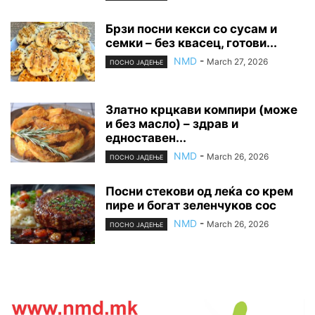
Брзи посни кекси со сусам и
семки – без квасец, готови...
NMD
-
March 27, 2026
ПОСНО ЈАДЕЊЕ
Златно крцкави компири (може
и без масло) – здрав и
едноставен...
NMD
-
March 26, 2026
ПОСНО ЈАДЕЊЕ
Посни стекови од леќа со крем
пире и богат зеленчуков сос
NMD
-
March 26, 2026
ПОСНО ЈАДЕЊЕ