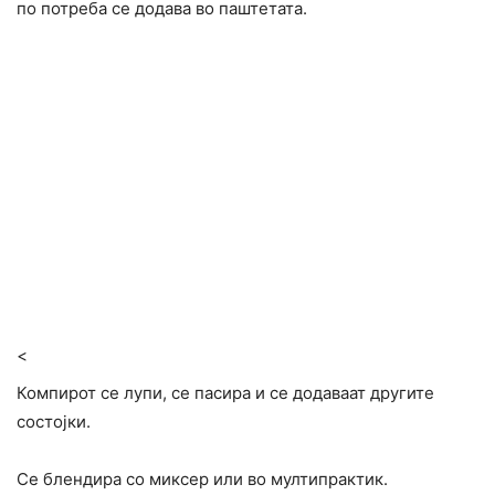
по потреба се додава во паштетата.
<
Компирот се лупи, се пасира и се додаваат другите
состојки.
Се блендира со миксер или во мултипрактик.