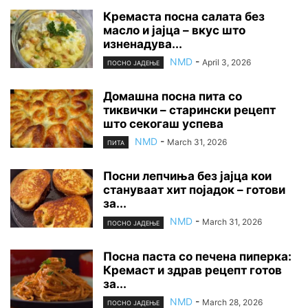
Кремаста посна салата без
масло и јајца – вкус што
изненадува...
NMD
-
April 3, 2026
ПОСНО ЈАДЕЊЕ
Домашна посна пита со
тиквички – старински рецепт
што секогаш успева
NMD
-
March 31, 2026
ПИТА
Посни лепчиња без јајца кои
стануваат хит појадок – готови
за...
NMD
-
March 31, 2026
ПОСНО ЈАДЕЊЕ
Посна паста со печена пиперка:
Кремаст и здрав рецепт готов
за...
NMD
-
March 28, 2026
ПОСНО ЈАДЕЊЕ