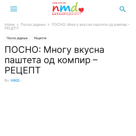
Home
Посно јадење
ПОСНО: Многу вкусна паштета од компир –
РЕЦЕПТ
Посно јадење
Рецепти
ПОСНО: Многу вкусна
паштета од компир –
РЕЦЕПТ
By
НМД
-