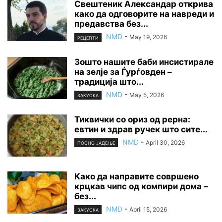
Свештеник Александар открива
како да одговорите на навреди и
предавства без...
NMD
-
May 19, 2026
РЕЦЕПТИ
Зошто нашите баби инсистирале
на зелје за Ѓурѓовден –
традиција што...
NMD
-
May 5, 2026
ЗАКУСКА
Тиквички со ориз од рерна:
евтин и здрав ручек што сите...
NMD
-
April 30, 2026
ПОСНО ЈАДЕЊЕ
Како да направите совршено
крцкав чипс од компири дома –
без...
NMD
-
April 15, 2026
ЗАКУСКА