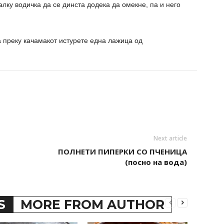
алку водичка да се динста додека да омекне, па и него
 а преку качамакот истурете една лажица од
Next article
ПОЛНЕТИ ПИПЕРКИ СО ПЧЕНИЦА
(посно на вода)
S
MORE FROM AUTHOR