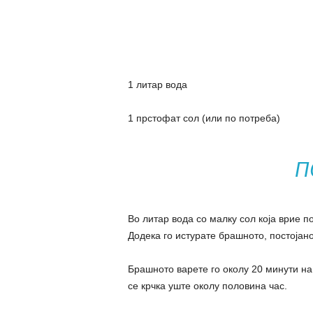
1 литар вода
1 прстофат сол (или по потреба)
П
Во литар вода со малку сол која врие 
Додека го истурате брашното, постојано
Брашното варете го околу 20 минути на
се крчка уште околу половина час.