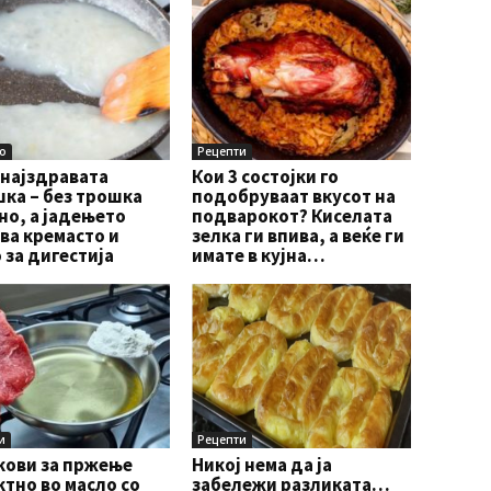
о
Рецепти
 најздравата
Кои 3 состојки го
ка – без трошка
подобруваат вкусот на
о, а јадењето
подварокот? Киселата
ва кремасто и
зелка ги впива, а веќе ги
 за дигестија
имате в кујна…
и
Рецепти
кови за пржење
Никој нема да ја
тно во масло со
забележи разликата…