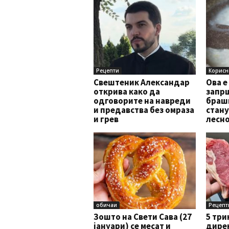
Рецепти
Корисн
Свештеник Александар
Ова е
открива како да
запрш
одговорите на навреди
брашн
и предавства без омраза
стану
и грев
лесно
обичаи
Рецепт
Зошто на Свети Сава (27
5 три
јануари) се месат и
дирек