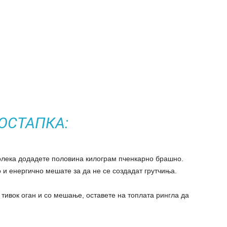
ОСТАПКА:
полека додадете половина килограм пченкарно брашно.
 и енергично мешате за да не се создадат грутчиња.
 тивок оган и со мешање, оставете на топлата рингла да