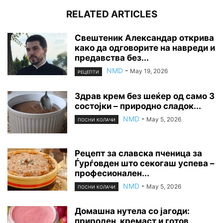
RELATED ARTICLES
Свештеник Александар открива
како да одговорите на навреди и
предавства без...
NMD
-
May 19, 2026
РЕЦЕПТИ
Здрав крем без шеќер од само 3
состојки – природно сладок...
NMD
-
May 5, 2026
ПОСНИ КОЛАЧИ
Рецепт за славска пченица за
Ѓурѓовден што секогаш успева –
професионален...
NMD
-
May 5, 2026
ПОСНИ КОЛАЧИ
Домашна нутела со јагоди:
природен, кремаст и готов