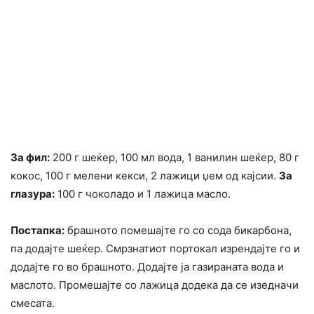
За фил:
200 г шеќер, 100 мл вода, 1 ванилин шеќер, 80 г
кокос, 100 г мелени кекси, 2 лажици џем од кајсии.
За
глазура:
100 г чоколадо и 1 лажица масло.
Постапка:
брашното помешајте го со сода бикарбона,
па додајте шеќер. Смрзнатиот портокал изрендајте го и
додајте го во брашното. Додајте ја газираната вода и
маслото. Промешајте со лажица додека да се изедначи
смесата.