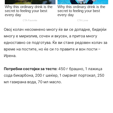
Овој колач несомнено многу ќе ви се допадне, бидејќи
многу е миризлив, сочен и вкусен, а притоа многу
едноставно се подготува. Ќе ви стане редовен колач за
време на постите, но ќе си го правите и вон пости –
Ирена.
Потребни состојки за тесто:
450 г брашно, 1 лажица
сода бикарбона, 200 г шеќер, 1 смрзнат портокал, 250
мл газирана вода, 70 мл масло.