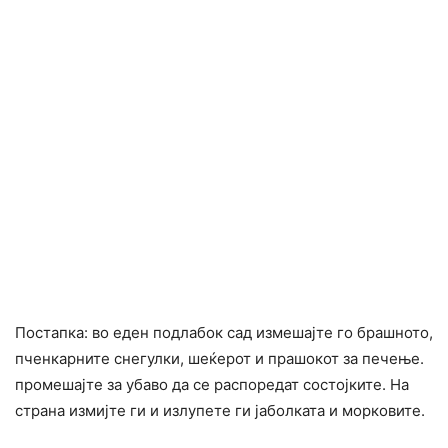
Постапка: во еден подлабок сад измешајте го брашното,
пченкарните снегулки, шеќерот и прашокот за печење.
промешајте за убаво да се распоредат состојките. На
страна измијте ги и излупете ги јаболката и морковите.