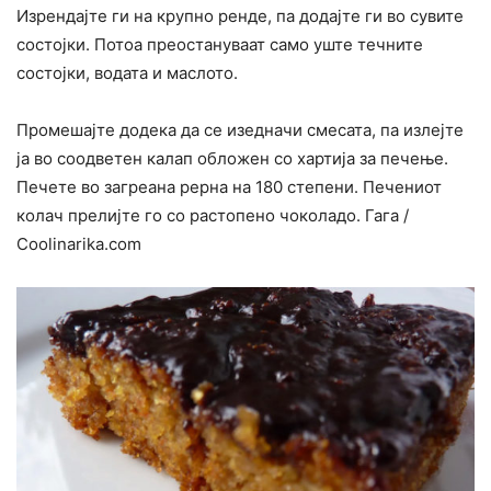
Изрендајте ги на крупно ренде, па додајте ги во сувите
состојки. Потоа преостануваат само уште течните
состојки, водата и маслото.
Промешајте додека да се изедначи смесата, па излејте
ја во соодветен калап обложен со хартија за печење.
Печете во загреана рерна на 180 степени. Печениот
колач прелијте го со растопено чоколадо. Гага /
Сооlinarika.com