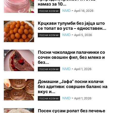
намаз за 10...
NMD
-
April 16, 2026
ПОСНИ КОЛАЧИ
Крцкави тулумби без јајца што
се топат во уста – едноставен...
NMD
-
April 5, 2026
ПОСНИ КОЛАЧИ
Посни чоколадни палачинки со
сочен овошен фил, без млеко и
без...
NMD
-
April 1, 2026
ПОСНИ КОЛАЧИ
Домашни „Јафа“ посни колачи
без адитиви: совршен баланс на
вкус и...
NMD
-
April 1, 2026
ПОСНИ КОЛАЧИ
Посен сусам ролат без печење