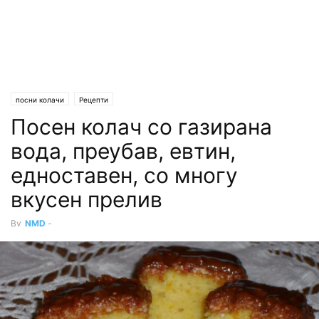
посни колачи
Рецепти
Посен колач со газирана
вода, преубав, евтин,
едноставен, со многу
вкусен прелив
By
NMD
-