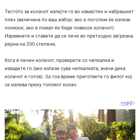
Тестото за колачот излејте го во намастен и набрашнет
плех (величина по ваш избор: ако е поголем ќе излезе
понизок, ако е помал ќе биде повисок колачот).
Израмнете и ставете да се пече во претходно загреана
рерна на 200 степени.
Кога е печен колачот, проверете со чепкалка и
извадете го (ако излезе сува чепкалката, значи дека
колачот е готов). За тоа време пригответе го филот кој
се излева преку топлиот колач.