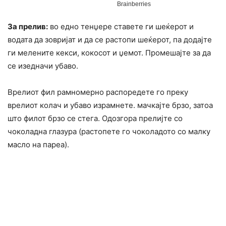
За прелив:
во едно тенџере ставете ги шеќерот и
водата да зовријат и да се растопи шеќерот, па додајте
ги мелените кекси, кокосот и џемот. Промешајте за да
се изедначи убаво.
Врелиот фил рамномерно распоредете го преку
врелиот колач и убаво израмнете. мачкајте брзо, затоа
што филот брзо се стега. Одозгора прелијте со
чоколадна глазура (растопете го чоколадото со малку
масло на пареа).