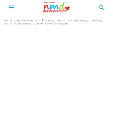
Home
посни колачи
Посен колач со газирана вода, преубав,
евтин, едноставен, со многу вкусен прелив