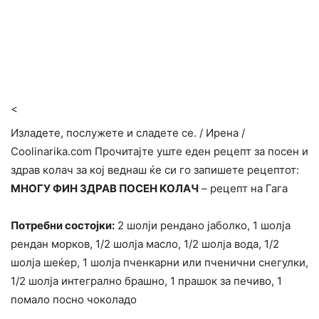
<
Изладете, послужете и сладете се. / Ирена /
Сооlinarika.com Прочитајте уште еден рецепт за посен и
здрав колач за кој веднаш ќе си го запишете рецептот:
МНОГУ ФИН ЗДРАВ ПОСЕН КОЛАЧ
– рецепт на Гага
Потребни состојки:
2 шолји рендано јаболко, 1 шолја
рендан морков, 1/2 шолја масло, 1/2 шолја вода, 1/2
шолја шеќер, 1 шолја пченкарни или пченични снегулки,
1/2 шолја интегрално брашно, 1 прашок за печиво, 1
помало посно чоколадо