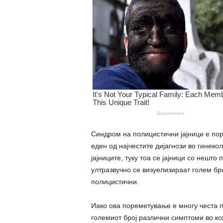
Синдром на полицистични јајници е по
еден од најчестите дијагнози во гинеко
јајниците, туку тоа се јајници со нешт
ултразвучно се визуелизираат голем бр
полицистични.
Иако ова пореметување е многу честа по
големиот број различни симптоми во к