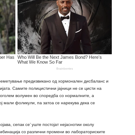
реметување предизвикано од хормонален дисбаланс и
лијата. Самите полицистични јајници не се цисти на
о поголем волумен во споредба со нормалните, а
ој мали фоликули, па затоа се нарекува дека се
јава, сепак се’ уште постојат нејаснотии околу
омбинација со различни промени во лабораториските