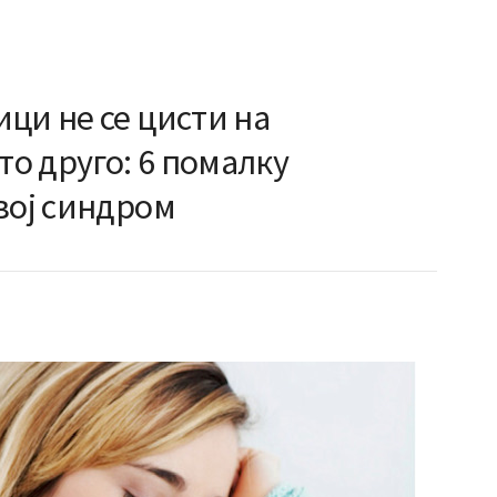
ци не се цисти на
то друго: 6 помалку
вој синдром