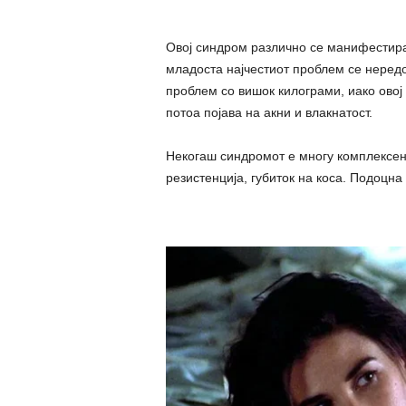
Овој синдром различно се манифестира 
младоста најчестиот проблем се нередо
проблем со вишок килограми, иако овој
потоа појава на акни и влакнатост.
Некогаш синдромот е многу комплексен
резистенција, губиток на коса. Подоцна