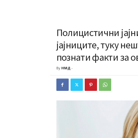
Полицистични јајни
јајниците, туку неш
познати факти за о
By
НМД
-