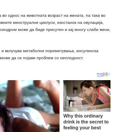
во однос на животната возраст на жената, па така во
вните менструални циклуси, изостанок на овулација,
 синдром може да биде присутен и кај многу слаби жени,
 и вклучува метаболни пореметувања, инсулинска
 може да се појави проблем со неплодност.