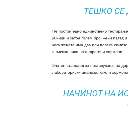
ТЕШКО СЕ
Не постои едно еднинствено тестирање
јајници и затоа голем број жени патат, 
кога жената има два или повеќе симптом
и високо ниво на андрогени хормони.
Златен стандард за поставување на дија
лабораториски анализи, како и хормон
НАЧИНОТ НА И