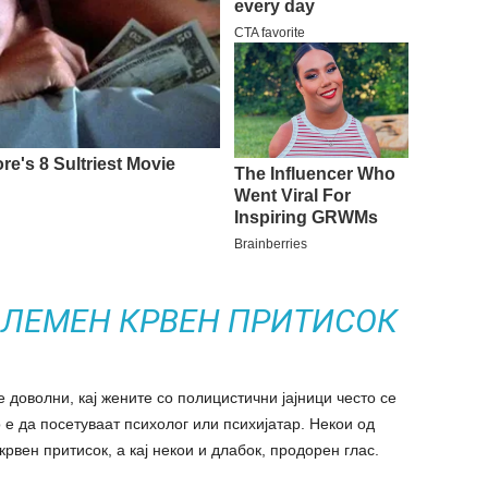
ОЛЕМЕН КРВЕН ПРИТИСОК
 доволни, кај жените со полицистични јајници често се
 е да посетуваат психолог или психијатар. Некои од
крвен притисок, а кај некои и длабок, продорен глас.