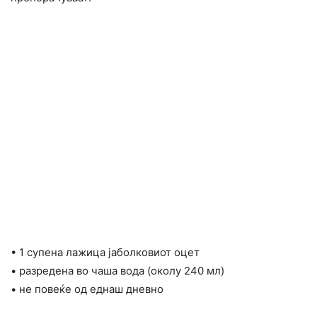
• 1 супена лажица јаболковиот оцет
• разредена во чаша вода (околу 240 мл)
• не повеќе од еднаш дневно