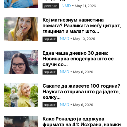
NMD
-
May 11, 2026
ДОКТОРИ
Кој магнезиум навистина
помага? Разликата меѓу цитрат,
глицинат и малат што...
NMD
-
May 10, 2026
ЗДРАВЈЕ
Една чаша дневно 30 дена:
Новинарка споделува што се
случи со...
NMD
-
May 6, 2026
ЗДРАВЈЕ
Сакате да живеете 100 години?
Науката открива што да јадете,
колку...
NMD
-
May 6, 2026
ЗДРАВЈЕ
Како Роналдо ја одржува
формата на 41: Исхрана, навики