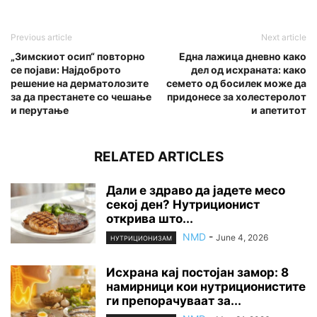
Previous article
Next article
„Зимскиот осип“ повторно
Една лажица дневно како
се појави: Најдоброто
дел од исхраната: како
решение на дерматолозите
семето од босилек може да
за да престанете со чешање
придонесе за холестеролот
и перутање
и апетитот
RELATED ARTICLES
Дали е здраво да јадете месо
секој ден? Нутриционист
открива што...
NMD
-
June 4, 2026
НУТРИЦИОНИЗАМ
Исхрана кај постојан замор: 8
намирници кои нутриционистите
ги препорачуваат за...