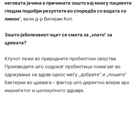
неговата јачина е причината зошто кај многу пациенти
гледам подобри резултати во споредба со водата со
лимон
“, вели д-р Вилијам Кол.
Зошто јаболковиот оцет се смета за „злато“ за
цревата?
Клучот лежи во природните пробиотски својства.
Производите што содржат пробиотици помагаат во
одржување на здрав однос меѓу „добрите“ и „лошите“
бактерии во цревата – фактор што директно влијае врз
имунитетот и целокупното здравје.