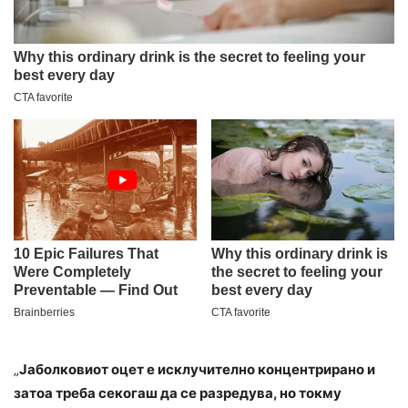
„
Јаболковиот оцет е исклучително концентрирано и
затоа треба секогаш да се разредува, но токму