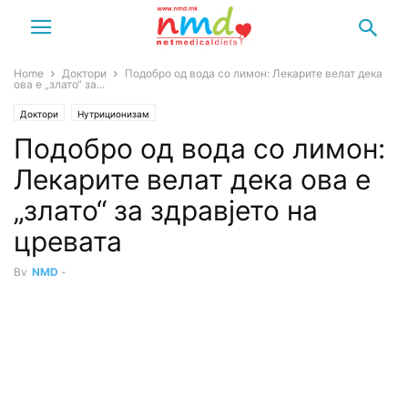
Home
Доктори
Подобро од вода со лимон: Лекарите велат дека
ова е „злато“ за...
Доктори
Нутриционизам
Подобро од вода со лимон:
Лекарите велат дека ова е
„злато“ за здравјето на
цревата
By
NMD
-