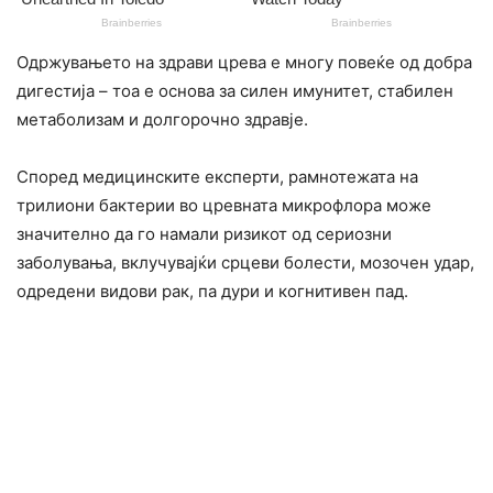
Одржувањето на здрави црева е многу повеќе од добра
дигестија – тоа е основа за силен имунитет, стабилен
метаболизам и долгорочно здравје.
Според медицинските експерти, рамнотежата на
трилиони бактерии во цревната микрофлора може
значително да го намали ризикот од сериозни
заболувања, вклучувајќи срцеви болести, мозочен удар,
одредени видови рак, па дури и когнитивен пад.