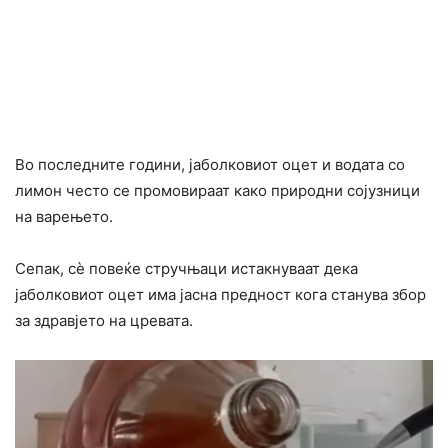
Во последните години, јаболковиот оцет и водата со
лимон често се промовираат како природни сојузници
на варењето.
Сепак, сè повеќе стручњаци истакнуваат дека
јаболковиот оцет има јасна предност кога станува збор
за здравјето на цревата.