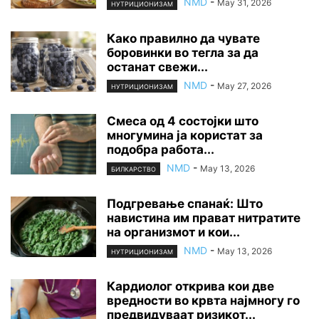
NMD
-
May 31, 2026
НУТРИЦИОНИЗАМ
Како правилно да чувате
боровинки во тегла за да
останат свежи...
NMD
-
May 27, 2026
НУТРИЦИОНИЗАМ
Смеса од 4 состојки што
многумина ја користат за
подобра работа...
NMD
-
May 13, 2026
БИЛКАРСТВО
Подгревање спанаќ: Што
навистина им прават нитратите
на организмот и кои...
NMD
-
May 13, 2026
НУТРИЦИОНИЗАМ
Кардиолог открива кои две
вредности во крвта најмногу го
предвидуваат ризикот...