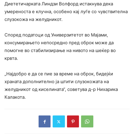
Диететичарката Линдзи Волфорд истакнува дека
умереноста е клучна, особено кај луѓе со чувствителна
слузокожа на желудникот.
Според податоци од Универзитетот во Мајами,
консумирањето непосредно пред оброк може да
помогне во стабилизирање на нивото на шеќер во
крвта.
„Најдобро е да се пие за време на оброк, бидејќи
храната дополнително ја штити слузокожата на
желудникот од киселината“, советува д-р Нихарика
Калакота.