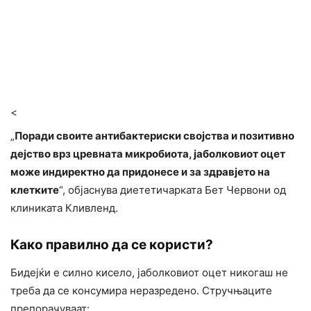
<
„
Поради своите антибактериски својства и позитивно
дејство врз цревната микробиота, јаболковиот оцет
може индиректно да придонесе и за здравјето на
клетките
“, објаснува диететичарката Бет Червони од
клиниката Кливленд.
Како правилно да се користи?
Бидејќи е силно кисело, јаболковиот оцет никогаш не
треба да се консумира неразредено. Стручњаците
препорачуваат: