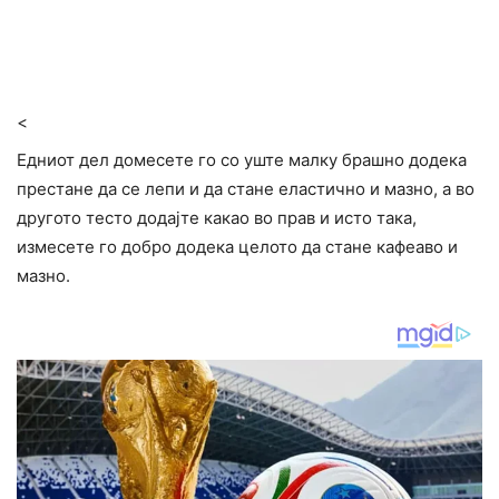
<
Едниот дел домесете го со уште малку брашно додека
престане да се лепи и да стане еластично и мазно, а во
другото тесто додајте какао во прав и исто така,
измесете го добро додека целото да стане кафеаво и
мазно.