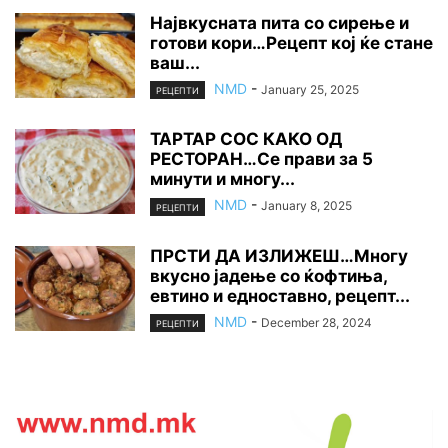
Највкусната пита со сирење и
готови кори…Рецепт кој ќе стане
ваш...
NMD
-
January 25, 2025
РЕЦЕПТИ
ТАРТАР СОС КАКО ОД
РЕСТОРАН…Се прави за 5
минути и многу...
NMD
-
January 8, 2025
РЕЦЕПТИ
ПРСТИ ДА ИЗЛИЖЕШ…Многу
вкусно јадење со ќофтиња,
евтино и едноставно, рецепт...
NMD
-
December 28, 2024
РЕЦЕПТИ