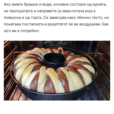
Ако имате брашно и вода, основни состојки од кујната,
не пропуштајте и направете ја оваа погача која е
повкусна и од торта. Се замесува како обично тесто, но
понатаму постапката и резултатот ќе ве воодушеви. Еве
што ви е потребно: