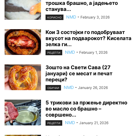
трошка брашно, а јадењето
станува...
NMD
-
February 3, 2026
КОРИСНО
Кои 3 состојки го подобруваат
вкусот на подварокот? Киселата
зелка ги...
NMD
-
February 1, 2026
РЕЦЕПТИ
Зошто на Свети Сава (27
јануари) се месат и печат
переци?
NMD
-
January 26, 2026
ОБИЧАИ
5 трикови за пржење директно
во масло со брашно –
совршено...
NMD
-
January 21, 2026
РЕЦЕПТИ