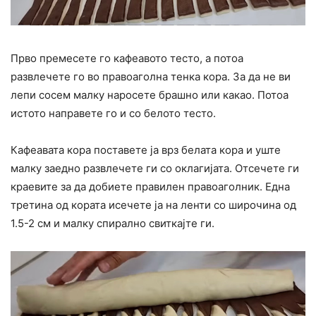
Прво премесете го кафеавото тесто, а потоа
развлечете го во правоаголна тенка кора. За да не ви
лепи сосем малку наросете брашно или какао. Потоа
истото направете го и со белото тесто.
Кафеавата кора поставете ја врз белата кора и уште
малку заедно развлечете ги со оклагијата. Отсечете ги
краевите за да добиете правилен правоаголник. Една
третина од кората исечете ја на ленти со широчина од
1.5-2 см и малку спирално свиткајте ги.