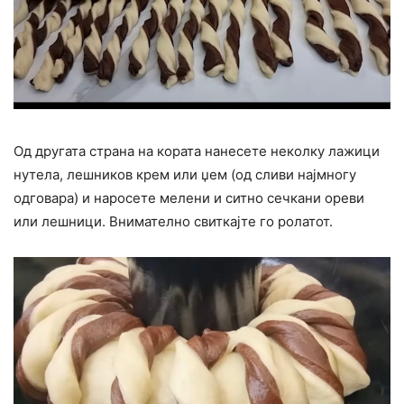
Од другата страна на кората нанесете неколку лажици
нутела, лешников крем или џем (од сливи најмногу
одговара) и наросете мелени и ситно сечкани ореви
или лешници. Внимателно свиткајте го ролатот.