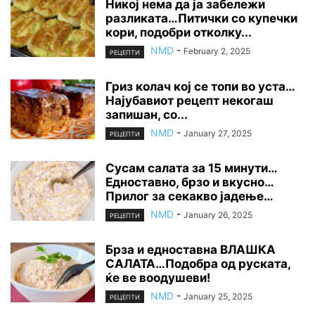
Никој нема да ја забележи
разликата…Питички со купечки
кори, подобри отколку...
NMD
-
February 2, 2025
РЕЦЕПТИ
Гриз колач кој се топи во уста…
Најубавиот рецепт некогаш
запишан, со...
NMD
-
January 27, 2025
РЕЦЕПТИ
Сусам салата за 15 минути…
Едноставно, брзо и вкусно…
Прилог за секакво јадење…
NMD
-
January 26, 2025
РЕЦЕПТИ
Брза и едноставна ВЛАШКА
САЛАТА…Подобра од руската,
ќе ве воодушеви!
NMD
-
January 25, 2025
РЕЦЕПТИ