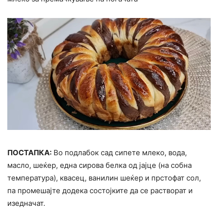
ПОСТАПКА:
Во подлабок сад сипете млеко, вода,
масло, шеќер, една сирова белка од јајце (на собна
температура), квасец, ванилин шеќер и прстофат сол,
па промешајте додека состојките да се растворат и
изедначат.