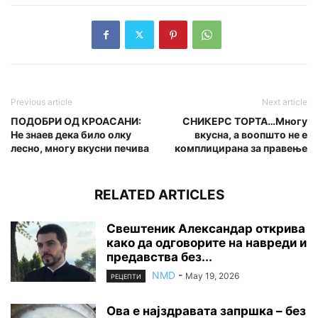
Previous article
Next article
ПОДОБРИ ОД КРОАСАНИ:
СНИКЕРС ТОРТА…Многу
Не знаев дека било олку
вкусна, а воопшто не е
лесно, многу вкусни печива
комплицирана за правење
RELATED ARTICLES
Свештеник Александар открива
како да одговорите на навреди и
предавства без...
NMD
-
May 19, 2026
РЕЦЕПТИ
Ова е најздравата запршка – без