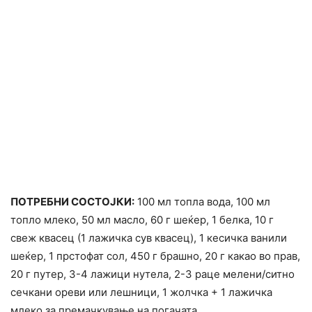
ПОТРЕБНИ СОСТОЈКИ:
100 мл топла вода, 100 мл
топло млеко, 50 мл масло, 60 г шеќер, 1 белка, 10 г
свеж квасец (1 лажичка сув квасец), 1 кесичка ванили
шеќер, 1 прстофат сол, 450 г брашно, 20 г какао во прав,
20 г путер, 3-4 лажици нутела, 2-3 раце мелени/ситно
сечкани ореви или лешници, 1 жолчка + 1 лажичка
млеко за премачкување на погачата