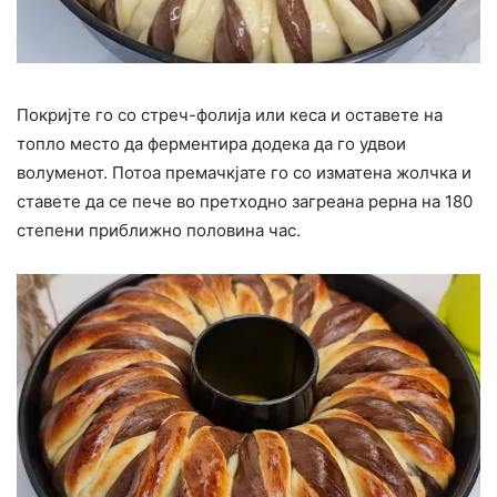
Покријте го со стреч-фолија или кеса и оставете на
топло место да ферментира додека да го удвои
волуменот. Потоа премачкјате го со изматена жолчка и
ставете да се пече во претходно загреана рерна на 180
степени приближно половина час.