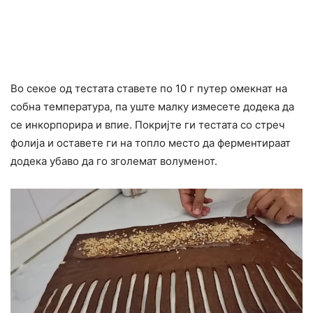
Во секое од тестата ставете по 10 г путер омекнат на
собна температура, па уште малку измесете додека да
се инкорпорира и впие. Покријте ги тестата со стреч
фолија и оставете ги на топло место да ферментираат
додека убаво да го зголемат волуменот.