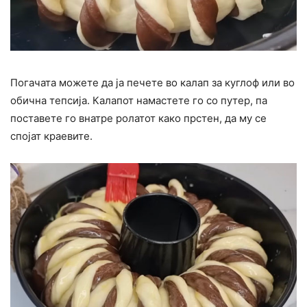
Погачата можете да ја печете во калап за куглоф или во
обична тепсија. Калапот намастете го со путер, па
поставете го внатре ролатот како прстен, да му се
спојат краевите.