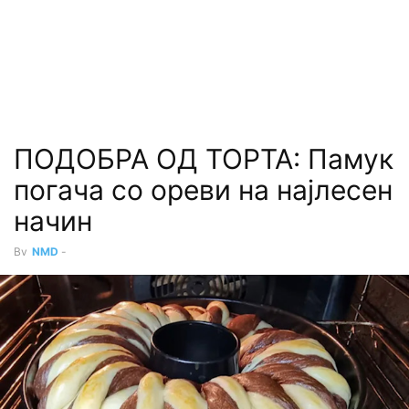
ПОДОБРА ОД ТОРТА: Памук
погача со ореви на најлесен
начин
By
NMD
-