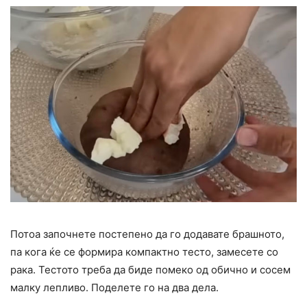
Потоа започнете постепено да го додавате брашното,
па кога ќе се формира компактно тесто, замесете со
рака. Тестото треба да биде помеко од обично и сосем
малку лепливо. Поделете го на два дела.