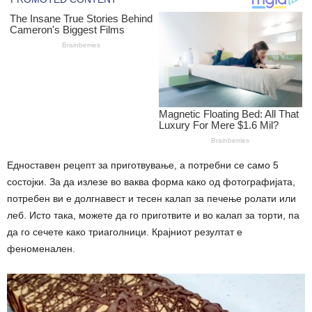
Едноставен рецепт за приготвување, а потребни се само 5
состојки. За да излезе во ваква форма како од фотографијата,
потребен ви е долгнавест и тесен калап за печење ролати или
леб. Исто така, можете да го приготвите и во калап за торти, па
да го сечете како триаголници. Крајниот резултат е
феноменален.