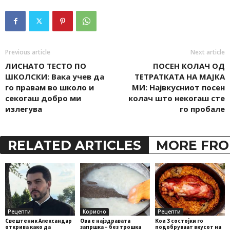
Previous article
Next article
ЛИСНАТО ТЕСТО ПО
ПОСЕН КОЛАЧ ОД
ШКОЛСКИ: Вака учев да
ТЕТРАТКАТА НА МАЈКА
го правам во школо и
МИ: Највкусниот посен
секогаш добро ми
колач што некогаш сте
излегува
го пробале
RELATED ARTICLES
MORE FRO
Рецепти
Корисно
Рецепти
Свештеник Александар
Ова е најздравата
Кои 3 состојки го
открива како да
запршка – без трошка
подобруваат вкусот на