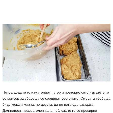
Потоа додајте го изматениот путер и повторно сето изматете го
со миксер за убаво да се соединат состојките. Смесата треба да
биде мека и мазна, но цврста, да не паѓа од лажицата.
Долгнавест, правоаголен калап обложете го со проѕирна