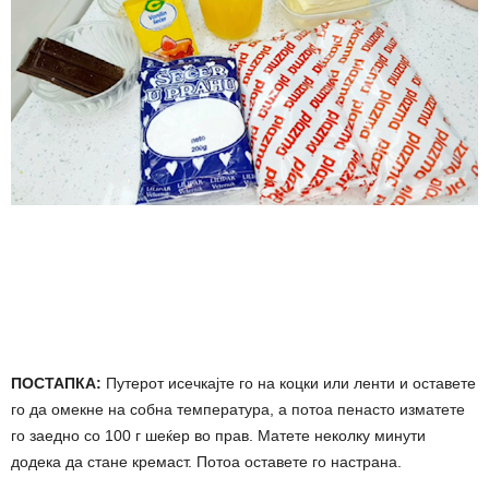
ПОСТАПКА:
Путерот исечкајте го на коцки или ленти и оставете
го да омекне на собна температура, а потоа пенасто изматете
го заедно со 100 г шеќер во прав. Матете неколку минути
додека да стане кремаст. Потоа оставете го настрана.