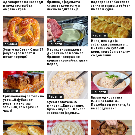
одговорите на навреди
брашно, а јадењето
подварокот? Киселата
и предавства без
станува кремасто и
зелка ги впива, а веќе ги
омраза и грев
лесно за дигестија
имате в кујна…
Рецепти
Никој нема да ја
обичаи
Рецепти
забележи разликата…
Питички со купечки
Зошто на Свети Сава (27
5 трикови за пржење
кори, подобри отколку
јануари) се месат и
директно во масло со
со домашни…
печат переци?
брашно – совршено
крцкава храна без јајца и
неред
Рецепти
Рецепти
Гриз колач кој се топи во
Рецепти
Брза и едноставна
уста…Најубавиот
ВЛАШКА САЛАТА…
Сусам салата за 15
рецепт некогаш
Подобра од руската, ќе
минути…Едноставно,
запишан, со мерки на
ве воодушеви!
брзо и вкусно…Прилог
чаша!
за секакво јадење…