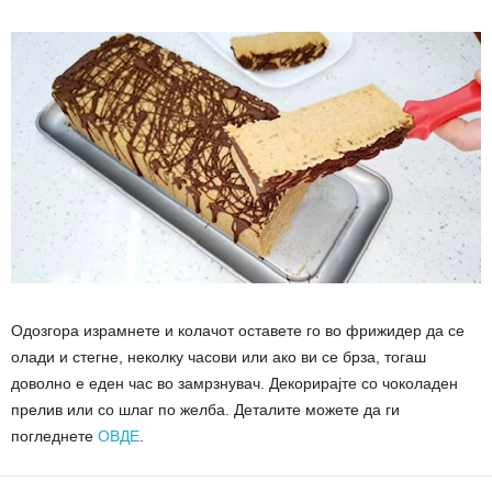
Одозгора израмнете и колачот оставете го во фрижидер да се
олади и стегне, неколку часови или ако ви се брза, тогаш
доволно е еден час во замрзнувач. Декорирајте со чоколаден
прелив или со шлаг по желба. Деталите можете да ги
погледнете
ОВДЕ
.