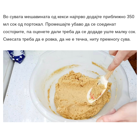
Во сувата мешавината од кекси најпрво додајте приближно 350
мл сок од портокал. Промешајте убаво да се соединат
состојките, па оценете дали треба да се додаде уште малку сок.
Смесата треба да е ровка, да не е течна, ниту премногу сува.