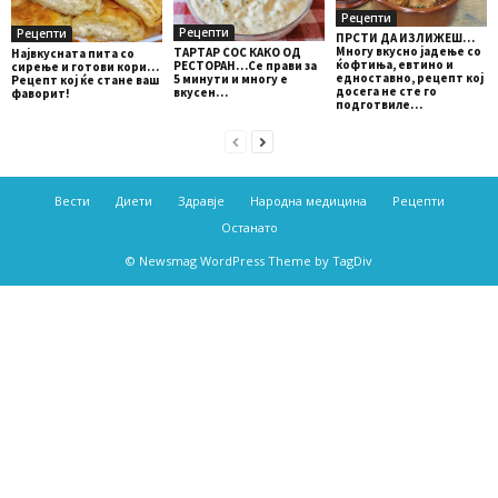
Рецепти
Рецепти
Рецепти
ПРСТИ ДА ИЗЛИЖЕШ…
Многу вкусно јадење со
ТАРТАР СОС КАКО ОД
Највкусната пита со
ќофтиња, евтино и
РЕСТОРАН…Се прави за
сирење и готови кори…
едноставно, рецепт кој
5 минути и многу е
Рецепт кој ќе стане ваш
досега не сте го
вкусен…
фаворит!
подготвиле…
Вести
Диети
Здравје
Народна медицина
Рецепти
Останато
© Newsmag WordPress Theme by TagDiv