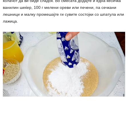
колачот да ви биде сладок. Во смесата додајте и една кесичка
ванилин шеќер, 100 г мелени ореви или печени, па сечкани
лешници и малку промешајте ги сувите состојки со шпатула или
лажица.