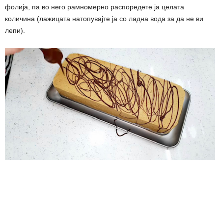
фолија, па во него рамномерно распоредете ја целата
количина (лажицата натопувајте ја со ладна вода за да не ви
лепи).