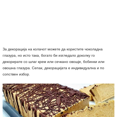
За декорација на колачот можете да користите чоколадна
глазура, но исто така, богато би изгледало доколку го
декорирате со шлаг крем или сечкано овошје, бобинки или
овошна глазура. Сепак, декорацијата е индивидуална и по
сопствен избор.