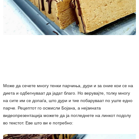
Може да сечете многу тенки парчиња, дури и за оние кои се на
диета и одбегнуваат да јадат благо. Но верувајте, толку многу
на сите им се допаѓа, што дури и тие побаруваат по уште едно
парче. Рецептот го осмисли Бојана, а нејзината
видеопрезентација можете да ја погледнете на линкот подолу
во текстот. Еве што ви е потребно: