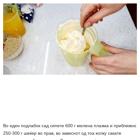
Во еден подлабок сад сипете 600 г мелена плазма и приближно
250-300 г шеќер во прав, во зависнот од тоа колку сакате