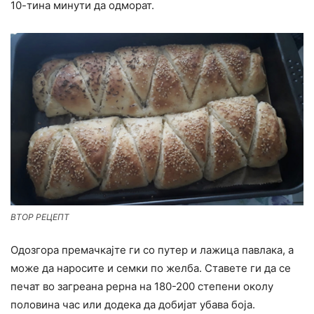
10-тина минути да одморат.
ВТОР РЕЦЕПТ
Одозгора премачкајте ги со путер и лажица павлака, а
може да наросите и семки по желба. Ставете ги да се
печат во загреана рерна на 180-200 степени околу
половина час или додека да добијат убава боја.