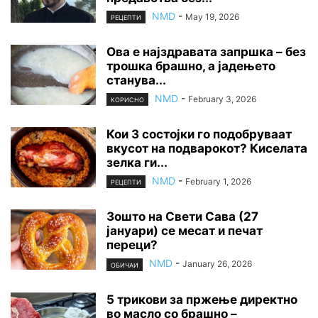
NMD
-
May 19, 2026
РЕЦЕПТИ
Ова е најздравата запршка – без
трошка брашно, а јадењето
станува...
NMD
-
February 3, 2026
КОРИСНО
Кои 3 состојки го подобруваат
вкусот на подварокот? Киселата
зелка ги...
NMD
-
February 1, 2026
РЕЦЕПТИ
Зошто на Свети Сава (27
јануари) се месат и печат
переци?
NMD
-
January 26, 2026
ОБИЧАИ
5 трикови за пржење директно
во масло со брашно –