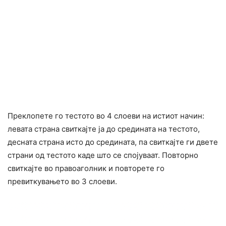
Преклопете го тестото во 4 слоеви на истиот начин:
левата страна свиткајте ја до средината на тестото,
десната страна исто до средината, па свиткајте ги двете
страни од тестото каде што се спојуваат. Повторно
свиткајте во правоаголник и повторете го
превиткувањето во 3 слоеви.