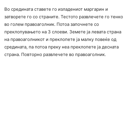
Во средината ставете го изладениот маргарин и
затворете го со страните. Тестото развлечете го тенко
во голем правоаголник. Потоа започнете со
преклопувањето на 3 слоеви. Земете ја левата страна
на правоаголникот и преклопете ја малку повеќе од
средината, па потоа преку неа преклопете ја десната
страна. Повторно развлечете во правоаголник.