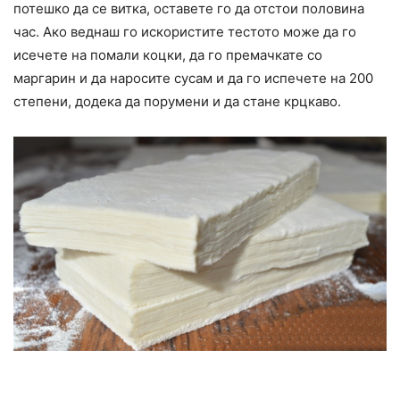
потешко да се витка, оставете го да отстои половина
час. Ако веднаш го искористите тeстото може да го
исечете на помали коцки, да го премачкате со
маргарин и да наросите сусам и да го испечете на 200
степени, додека да порумени и да стане крцкаво.