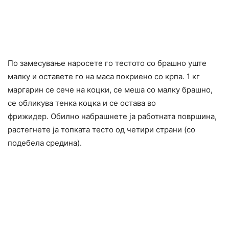
По замесување наросете го тестото со брашно уште
малку и оставете го на маса покриено со крпа. 1 кг
маргарин се сече на коцки, се меша со малку брашно,
се обликува тенка коцка и се остава во
фрижидер. Обилно набрашнете ја работната површина,
растегнете ја топката тесто од четири страни (со
подебела средина).