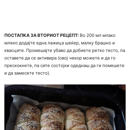
ПОСТАПКА ЗА ВТОРИОТ РЕЦЕПТ:
Во 200 мл млако
млеко додајте една лажица шеќер, малку брашно и
квасците. Промешајте убаво да добиете ретко тесто, па
оставете да се активира (овој чекор можете и да го
прескокнете, па сите состојки одеднаш да ги помешете
и да замесете тесто).