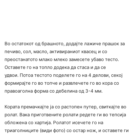
Во остатокот од брашното, додајте лажиче прашок за
печиво, сол, масло, активираниот квасец и со
преостанатото млако млеко замесете убаво тесто.
Оставете го на топло додека да стаса и да се
удвои. Потоа тестото поделете го на 4 делови, секој
формирајте го во топче и развлечете го во кора со
правоаголна форма со дебелина од 3-4 мм.
Кората премачкајте ја со растопен путер, свиткајте во
ролат. Вака приготвените ролати редете ги во тепсија
обложена со хартија. Ролатот исечете го на
триаголниците (види фото) со остар нож, и оставете ги