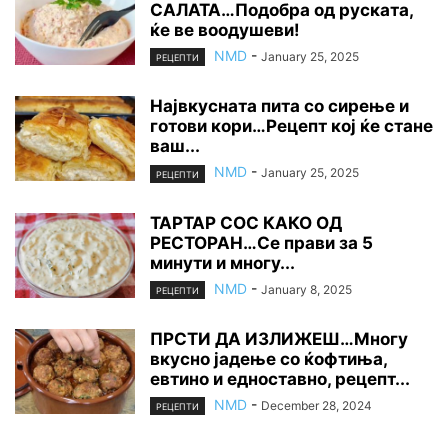
САЛАТА…Подобра од руската,
ќе ве воодушеви!
NMD
-
January 25, 2025
РЕЦЕПТИ
Највкусната пита со сирење и
готови кори…Рецепт кој ќе стане
ваш...
NMD
-
January 25, 2025
РЕЦЕПТИ
ТАРТАР СОС КАКО ОД
РЕСТОРАН…Се прави за 5
минути и многу...
NMD
-
January 8, 2025
РЕЦЕПТИ
ПРСТИ ДА ИЗЛИЖЕШ…Многу
вкусно јадење со ќофтиња,
евтино и едноставно, рецепт...
NMD
-
December 28, 2024
РЕЦЕПТИ