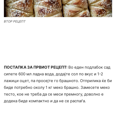
ВТОР РЕЦЕПТ
ПОСТАПКА ЗА ПРВИОТ РЕЦЕПТ:
Во еден подлабок сад
сипете 600 мл ладна вода, додајте сол по вкус и 1-2
лажици оцет, па просејте го брашното. Отприлика ќе би
биде потребно околу 1 кг меко брашно. Замесете меко
тесто, кое не треба да се меси премногу, доволно е
додека биде компактно и да не се распаѓа.