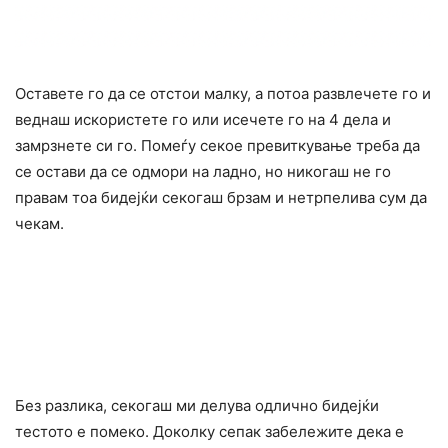
Оставете го да се отстои малку, а потоа развлечете го и
веднаш искористете го или исечете го на 4 дела и
замрзнете си го. Помеѓу секое превиткување треба да
се остави да се одмори на ладно, но никогаш не го
правам тоа бидејќи секогаш брзам и нетрпелива сум да
чекам.
Без разлика, секогаш ми делува одлично бидејќи
тестото е помеко. Доколку сепак забележите дека е