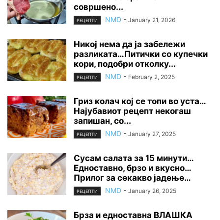
совршено...
NMD
-
January 21, 2026
РЕЦЕПТИ
Никој нема да ја забележи
разликата…Питички со купечки
кори, подобри отколку...
NMD
-
February 2, 2025
РЕЦЕПТИ
Гриз колач кој се топи во уста…
Најубавиот рецепт некогаш
запишан, со...
NMD
-
January 27, 2025
РЕЦЕПТИ
Сусам салата за 15 минути…
Едноставно, брзо и вкусно…
Прилог за секакво јадење…
NMD
-
January 26, 2025
РЕЦЕПТИ
Брза и едноставна ВЛАШКА