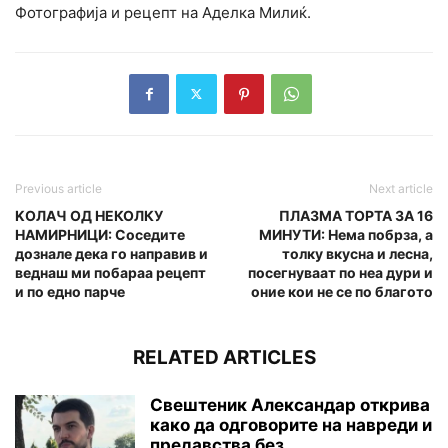
Фотографија и рецепт на Аделка Милиќ.
Previous article
Next article
KОЛАЧ ОД НЕКОЛКУ
ПЛАЗМА ТОРТА ЗА 16
НАМИРНИЦИ: Соседите
МИНУТИ: Нема побрза, а
дознале дека го направив и
толку вкусна и лесна,
веднаш ми побараа рецепт
посегнуваат по неа дури и
и по едно парче
оние кои не се по благото
RELATED ARTICLES
Свештеник Александар открива
како да одговорите на навреди и
предавства без...