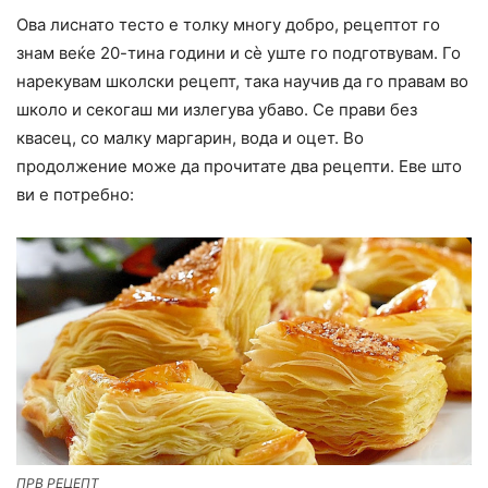
Ова лиснато тесто е толку многу добро, рецептот го
знам веќе 20-тина години и сѐ уште го подготвувам. Го
нарекувам школски рецепт, така научив да го правам во
школо и секогаш ми излегува убаво. Се прави без
квасец, со малку маргарин, вода и оцет. Во
продолжение може да прочитате два рецепти. Еве што
ви е потребно:
ПРВ РЕЦЕПТ