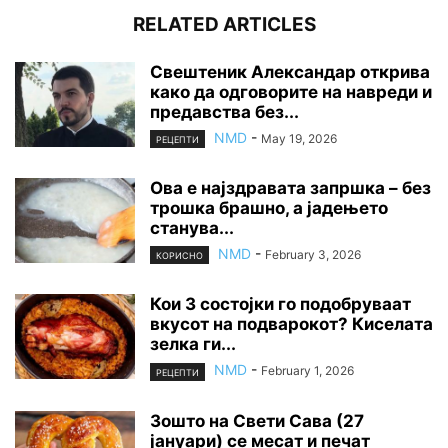
RELATED ARTICLES
Свештеник Александар открива
како да одговорите на навреди и
предавства без...
NMD
-
May 19, 2026
РЕЦЕПТИ
Ова е најздравата запршка – без
трошка брашно, а јадењето
станува...
NMD
-
February 3, 2026
КОРИСНО
Кои 3 состојки го подобруваат
вкусот на подварокот? Киселата
зелка ги...
NMD
-
February 1, 2026
РЕЦЕПТИ
Зошто на Свети Сава (27
јануари) се месат и печат