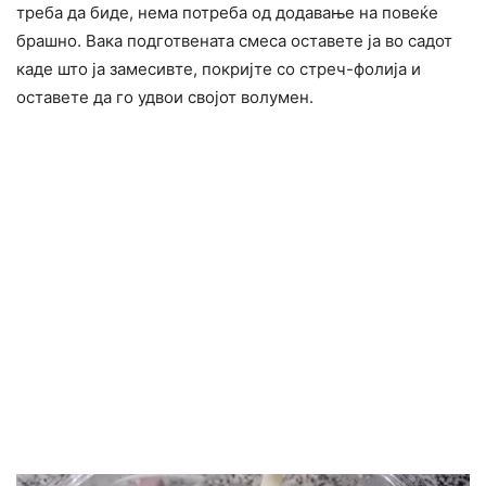
треба да биде, нема потреба од додавање на повеќе
брашно. Вака подготвената смеса оставете ја во садот
каде што ја замесивте, покријте со стреч-фолија и
оставете да го удвои својот волумен.