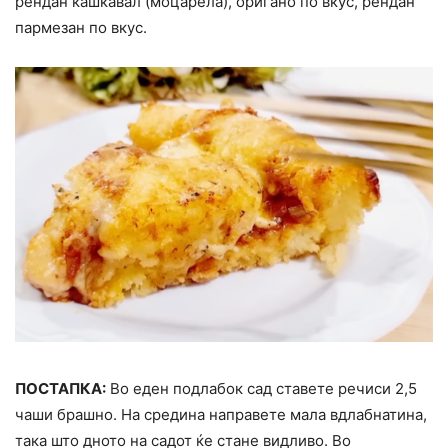
рендан кашкавал (моцарела), оригано по вкус, рендан
пармезан по вкус.
ПОСТАПКА:
Во еден подлабок сад ставете речиси 2,5
чаши брашно. На средина направете мала вдлабнатина,
така што дното на садот ќе стане видливо. Во