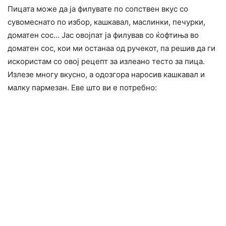
Пицата може да ја филувате по сопствен вкус со
сувомеснато по избор, кашкавал, маслинки, печурки,
доматен сос… Јас овојпат ја филував со ќофтиња во
доматен сос, кои ми останаа од ручекот, па решив да ги
искористам со овој рецепт за излеано тесто за пица.
Излезе многу вкусно, а одозгора наросив кашкавал и
малку пармезан. Еве што ви е потребно: