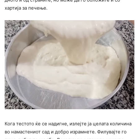
хартија за печење.
Кога тестото ќе се надигне, излејте ја целата количина
во намастениот сад и добро израмнете. Филувајте го