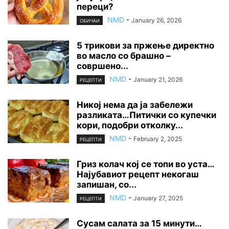
переци?
NMD
-
January 26, 2026
ОБИЧАИ
5 трикови за пржење директно
во масло со брашно –
совршено...
NMD
-
January 21, 2026
РЕЦЕПТИ
Никој нема да ја забележи
разликата…Питички со купечки
кори, подобри отколку...
NMD
-
February 2, 2025
РЕЦЕПТИ
Гриз колач кој се топи во уста…
Најубавиот рецепт некогаш
запишан, со...
NMD
-
January 27, 2025
РЕЦЕПТИ
Сусам салата за 15 минути…