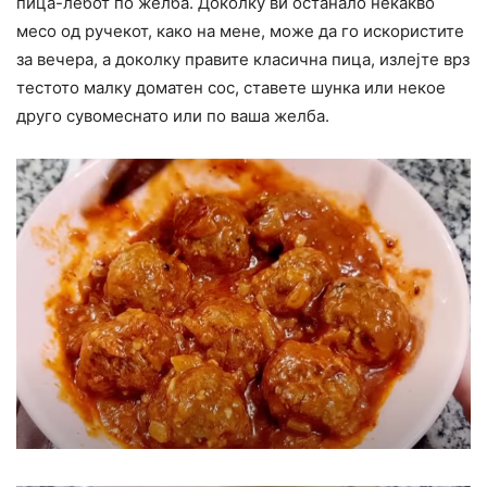
пица-лебот по желба. Доколку ви останало некакво
месо од ручекот, како на мене, може да го искористите
за вечера, а доколку правите класична пица, излејте врз
тестото малку доматен сос, ставете шунка или некое
друго сувомеснато или по ваша желба.