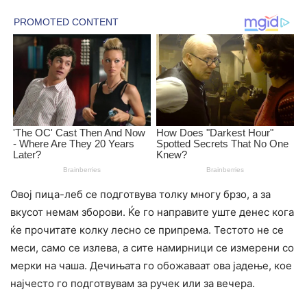
Овој пица-леб се подготвува толку многу брзо, а за
вкусот немам зборови. Ќе го направите уште денес кога
ќе прочитате колку лесно се припрема. Тестото не се
меси, само се излева, а сите намирници се измерени со
мерки на чаша. Дечињата го обожаваат ова јадење, кое
најчесто го подготвувам за ручек или за вечера.