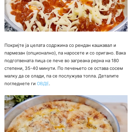
Покријте ја целата содржина со рендан кашкавал и
пармезан (опционално), па наросете и со оригано. Вака
подготвената пица се пече во загреана рерна на 180
степени, 35-40 минути. По печењето се остава сосем
малку да се олади, па се послужува топла. Деталите
погледнете ги
ОВДЕ
.