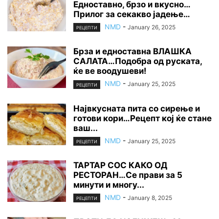
Едноставно, брзо и вкусно…
Прилог за секакво јадење…
NMD
-
January 26, 2025
РЕЦЕПТИ
Брза и едноставна ВЛАШКА
САЛАТА…Подобра од руската,
ќе ве воодушеви!
NMD
-
January 25, 2025
РЕЦЕПТИ
Највкусната пита со сирење и
готови кори…Рецепт кој ќе стане
ваш...
NMD
-
January 25, 2025
РЕЦЕПТИ
ТАРТАР СОС КАКО ОД
РЕСТОРАН…Се прави за 5
минути и многу...
NMD
-
January 8, 2025
РЕЦЕПТИ