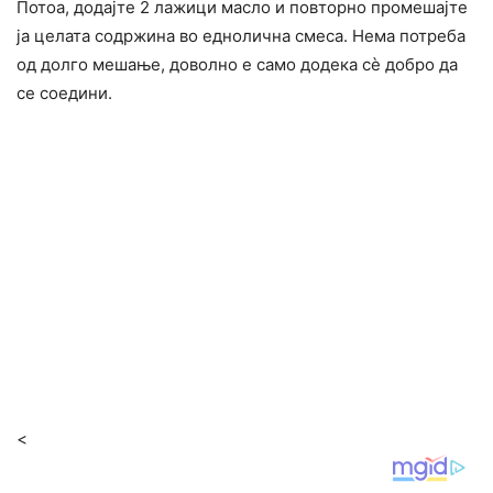
Потоа, додајте 2 лажици масло и повторно промешајте
ја целата содржина во еднолична смеса. Нема потреба
од долго мешање, доволно е само додека сѐ добро да
се соедини.
<