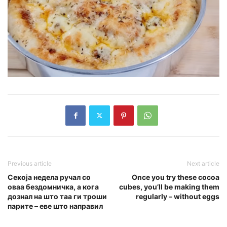
Previous article
Next article
Секоја недела ручал со
Once you try these cocoa
оваа бездомничка, а кога
cubes, you’ll be making them
дознал на што таа ги троши
regularly – without eggs
парите – еве што направил