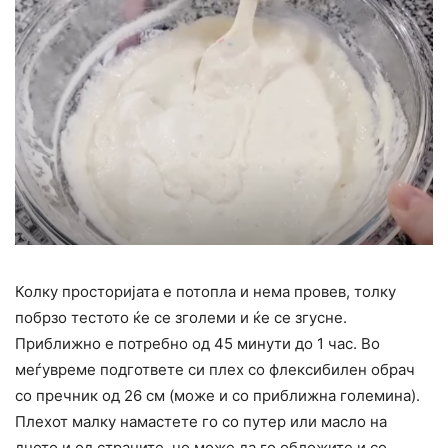
Колку просторијата е потопла и нема провев, толку
побрзо тестото ќе се зголеми и ќе се згусне.
Приближно е потребно од 45 минути до 1 час. Во
меѓувреме подгответе си плех со флексибилен обрач
со пречник од 26 см (може и со приближна големина).
Плехот малку намастете го со путер или масло на
дното и од страните, но може да го обложите и со