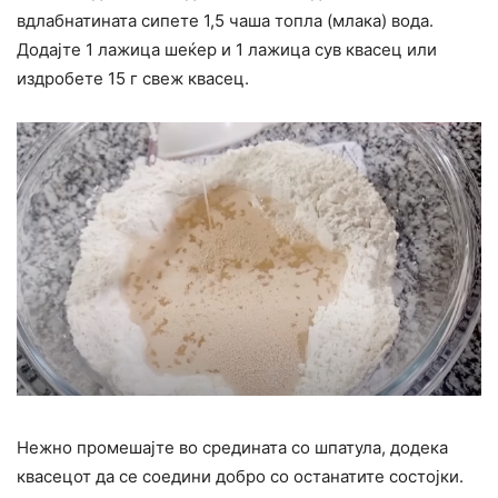
вдлабнатината сипете 1,5 чаша топла (млака) вода.
Додајте 1 лажица шеќер и 1 лажица сув квасец или
издробете 15 г свеж квасец.
Нежно промешајте во средината со шпатула, додека
квасецот да се соедини добро со останатите состојки.