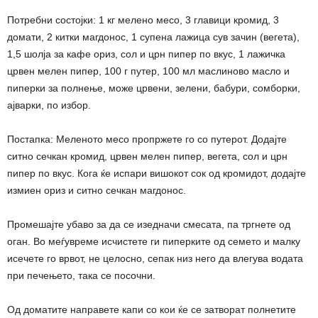
Потребни состојки: 1 кг мелено месо, 3 главици кромид, 3
домати, 2 китки магдонос, 1 супена лажица сув зачин (вегета),
1,5 шолја за кафе ориз, сол и црн пипер по вкус, 1 лажичка
црвен мелен пипер, 100 г путер, 100 мл маслиново масло и
пиперки за полнење, може црвени, зелени, бабури, сомборки,
ајварки, по избор.
Постапка: Меленото месо пропржете го со путерот. Додајте
ситно сечкан кромид, црвен мелен пипер, вегета, сол и црн
пипер по вкус. Кога ќе испари вишокот сок од кромидот, додајте
измиен ориз и ситно сечкан магдонос.
Промешајте убаво за да се изедначи смесата, па тргнете од
оган. Во меѓувреме исчистете ги пиперките од семето и малку
исечете го врвот, не целосно, сепак низ него да влегува водата
при печењето, така се посочни.
Од доматите направете капи со кои ќе се затворат полнетите