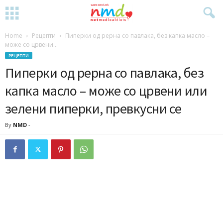
Home
Рецепти
Пиперки од рерна со павлака, без капка масло –
може со црвени...
РЕЦЕПТИ
Пиперки од рерна со павлака, без
капка масло – може со црвени или
зелени пиперки, превкусни се
By
NMD
-