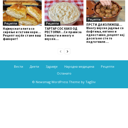
Рецепти
Рецепти
Рецепти
ПРСТИ ДА ИЗЛИЖЕШ…
Многу вкусно јадење со
ТАРТАР СОС КАКО ОД
Највкусната пита со
ќофтиња, евтино и
РЕСТОРАН…Се прави за
сирење и готови кори…
едноставно, рецепт кој
5 минути и многу е
Рецепт кој ќе стане ваш
досега не сте го
вкусен…
фаворит!
подготвиле…
Вести
Диети
Здравје
Народна медицина
Рецепти
Останато
© Newsmag WordPress Theme by TagDiv