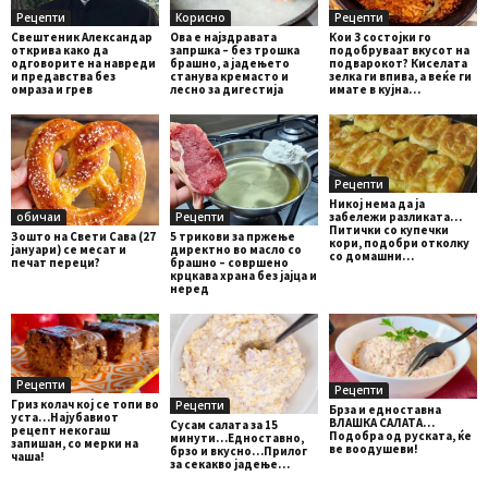
Рецепти
Корисно
Рецепти
Свештеник Александар
Ова е најздравата
Кои 3 состојки го
открива како да
запршка – без трошка
подобруваат вкусот на
одговорите на навреди
брашно, а јадењето
подварокот? Киселата
и предавства без
станува кремасто и
зелка ги впива, а веќе ги
омраза и грев
лесно за дигестија
имате в кујна…
Рецепти
Никој нема да ја
обичаи
Рецепти
забележи разликата…
Питички со купечки
Зошто на Свети Сава (27
5 трикови за пржење
кори, подобри отколку
јануари) се месат и
директно во масло со
со домашни…
печат переци?
брашно – совршено
крцкава храна без јајца и
неред
Рецепти
Рецепти
Гриз колач кој се топи во
Рецепти
Брза и едноставна
уста…Најубавиот
ВЛАШКА САЛАТА…
Сусам салата за 15
рецепт некогаш
Подобра од руската, ќе
минути…Едноставно,
запишан, со мерки на
ве воодушеви!
брзо и вкусно…Прилог
чаша!
за секакво јадење…