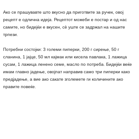
Ако се прашувавте што вкусно да приготвите за ручек, овој
рецепт е одлична идеја. Рецептот можеби е постар и од нас
самите, но бидејќи е вкусен, сè уште се задржал на нашите
трпези.
Потребни состојки: 3 големи пиперки, 200 г сирење, 50 г
сланина, 1 јајце, 50 мл кајмак или кисела павлака, 1 лажица
сусам, 1 лажица ленено семе, масло по потреба. Бидејќи веќе
имам главно јадење, овојпат направив само три пиперки како
предјадење, а вие ако сакате зголемете ги количините ако
правите повеќе.