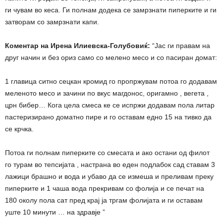
ги чувам во кеса. Ги полнам додека се замрзнати пиперките и ги
затворам со замрзнати капи.
Коментар на Ирена Илиевска-Голубовиќ:
“Јас ги правам на
друг начин и без ориз само со мелено месо и со пасиран домат:
1 главица ситно сецкан кромид го пропржувам потоа го додавам
меленото месо и зачини по вкус магдонос, оригамно , вегета ,
црн бибер… Кога цела смеса ке се испржи додавам пола литар
пастеризирано доматно пире и го оставам едно 15 на тивко да
се крчка.
Потоа ги полнам пиперките со смесата и ако остани од филот
го турам во тепсијата , настрана во еден подлабок сад ставам 3
лажици брашно и вода и убаво да се измеша и преливам преку
пиперките и 1 чаша вода прекривам со фолија и се печат на
180 околу пола сат пред крај ја тргам фолијата и ги оставам
уште 10 минути … на здравје ”