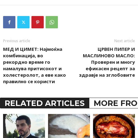
Previous article
Next article
МЕД И ЦИМЕТ: Најмоќна
ЦРВЕН ПИПЕР И
комбинација, во
МАСЛИНОВО МАСЛО:
рекордно време го
Проверен и многу
намалува притисокот и
ефикасен рецепт за
холестеролот, а еве како
здравје на зглобовите
правилно се користи
RELATED ARTICLES
MORE FRO