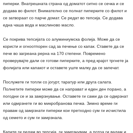
пиперки. Внатрешната страна од доматот ситно се сечка и се
додава во филот. Внимателно се полнат пиперките со филот и
се затвораат со парче домат. Се редат во тепсија. Се додава
една чаша вода и маслиново масло.
Се покрива тепсијата со алуминиумска фолија. Може да се
користи и огноотпорен сад за печење со капак. Ставете да се
пече во загреана рерна на 170 степени. Повремено
проверувајте дали се готови пиперките, а пред крајот тргнете ја
фолијата или капакот и оставете уште малку да се запечат.
Послужете ги топли со јогурт, таратур или друга салата.
Полнетите пиперки може да се направат и еден ден порано, а
погодни се и за замрзнување. Оставете ги сами да се одмрзнат
или одмрзнете ги во микробранова печка. Зимно време ги
правам од замрзнати пиперки кои претходно сум ги исчистила
од семето и сум ги замрзнала.
Капите ги редам во тепсија, ги замрзнувам, а потоа ги вадам и