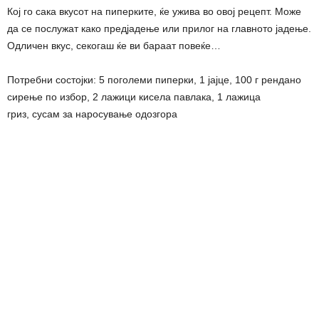
Кој го сака вкусот на пиперките, ќе ужива во овој рецепт. Може
да се послужат како предјадење или прилог на главното јадење.
Одличен вкус, секогаш ќе ви бараат повеќе…
Потребни состојки: 5 поголеми пиперки, 1 јајце, 100 г рендано
сирење по избор, 2 лажици кисела павлака, 1 лажица
гриз, сусам за наросување одозгора