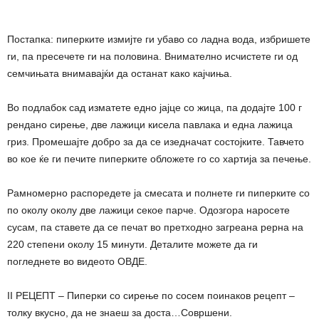
Постапка: пиперките измијте ги убаво со ладна вода, избришете
ги, па пресечете ги на половина. Внимателно исчистете ги од
семчињата внимавајќи да останат како кајчиња.
Во подлабок сад изматете едно јајце со жица, па додајте 100 г
рендано сирење, две лажици кисела павлака и една лажица
гриз. Промешајте добро за да се изедначат состојките. Тавчето
во кое ќе ги печите пиперките обложете го со хартија за печење.
Рамномерно распоредете ја смесата и полнете ги пиперките со
по околу околу две лажици секое парче. Одозгора наросете
сусам, па ставете да се печат во претходно загреана рерна на
220 степени околу 15 минути. Деталите можете да ги
погледнете во видеото ОВДЕ.
II РЕЦЕПТ – Пиперки со сирење по сосем поинаков рецепт –
толку вкусно, да не знаеш за доста…Совршени.