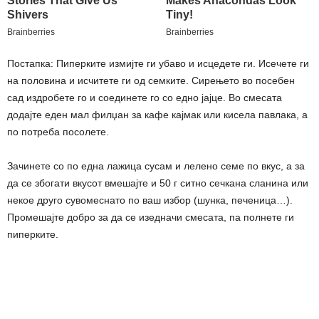
Постапка: Пиперките измијте ги убаво и исцедете ги. Исечете ги
на половина и исчитете ги од семките. Сирењето во посебен
сад издробете го и соединете го со едно јајце. Во смесата
додајте еден мал филџан за кафе кајмак или кисела павлака, а
по потреба посолете.
Зачинете со по една лажица сусам и лелено семе по вкус, а за
да се збогати вкусот вмешајте и 50 г ситно сечкана сланина или
некое друго сувомеснато по ваш избор (шунка, печеница…).
Промешајте добро за да се изедначи смесата, па полнете ги
пиперките.