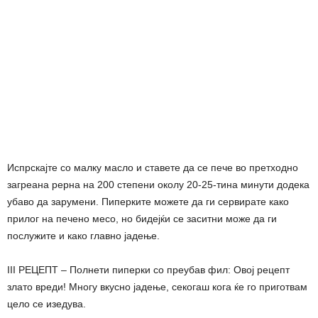
Испрскајте со малку масло и ставете да се пече во претходно
загреана рерна на 200 степени околу 20-25-тина минути додека
убаво да зарумени. Пиперките можете да ги сервирате како
прилог на печено месо, но бидејќи се заситни може да ги
послужите и како главно јадење.
III РЕЦЕПТ – Полнети пиперки со преубав фил: Овој рецепт
злато вреди! Многу вкусно јадење, секогаш кога ќе го приготвам
цело се изедува.