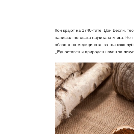
Кон крајот на 1740-тите, Џoн Весли, тео
напишал неговата најчитана книга. Но то
областа на медицината, за тоа како луѓе
,,Едноставен и природен начин за леку