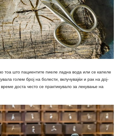
во тоа што пациентите пиеле ладна вода или се капеле
увала голем број на болести, вклучувајќи и рак на дој-
 време доста често се практикувало за лекување на