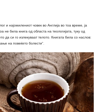
лог и најомилениот човек во Англија во тоа време, ја
а не била книга од областа на теологијата, туку од
то да си го излекуваат телото. Книгата била со наслов:
вање на повеќето болести“.