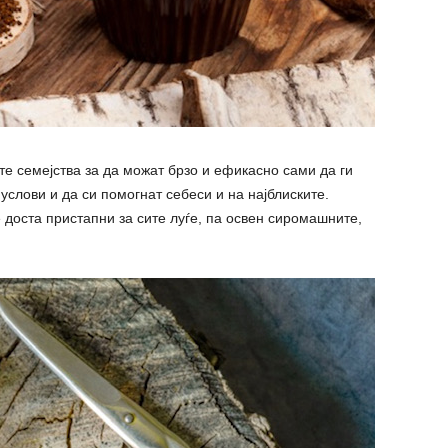
те семејства за да можат брзо и ефикасно сами да ги
услови и да си помогнат себеси и на најблиските.
 доста пристапни за сите луѓе, па освен сиромашните,