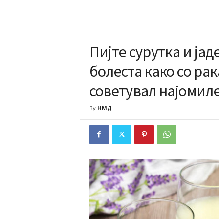
Пијте сурутка и јаде
болеста како со рак
советувал најомиле
By
НМД
-