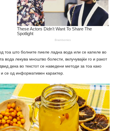
 од тоа што болните пиеле ладна вода или се капеле во
а вода лекува мноштво болести, вклучувајќи го и ракот
двид дека во текстот се наведени методи за тоа како
о и се од информативен карактер.