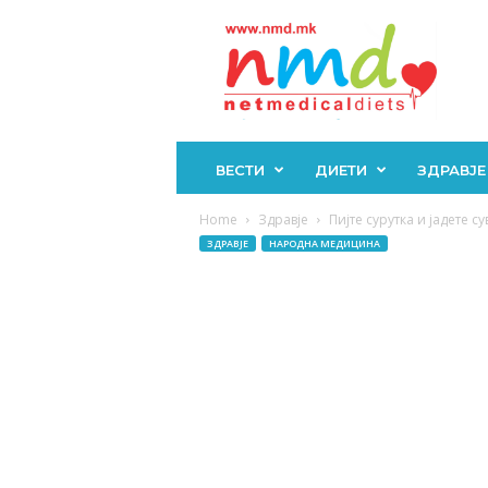
Н
М
Д
ВЕСТИ
ДИЕТИ
ЗДРАВЈЕ
Home
Здравје
Пијте сурутка и јадете су
ЗДРАВЈЕ
НАРОДНА МЕДИЦИНА