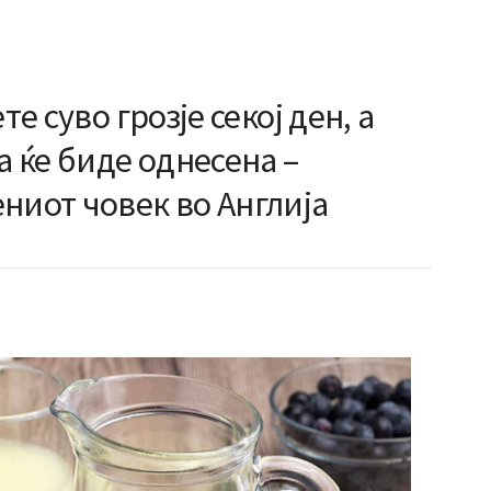
те суво грозје секој ден, а
а ќе биде однесена –
ниот човек во Англија