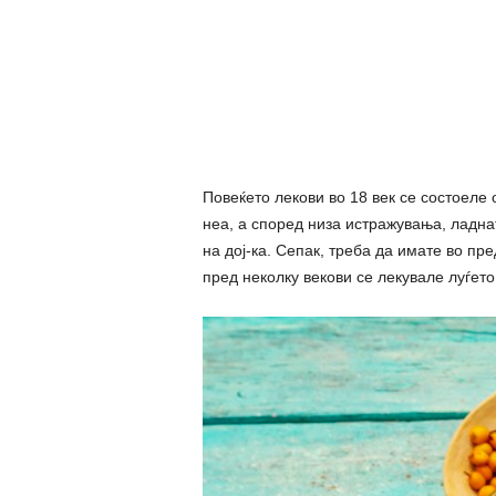
Повеќето лекови во 18 век се состоеле
неа, а според низа истражувања, ладнат
на дој-ка. Сепак, треба да имате во пре
пред неколку векови се лекувале луѓет