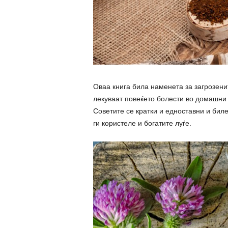
Оваа книга била наменета за загрозени
лекуваат повеќето болести во домашни 
Советите се кратки и едноставни и биле
ги користеле и богатите луѓе.