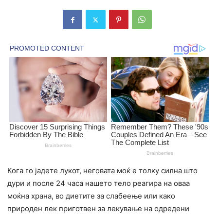
Кога го јадете лукот, неговата моќ е толку силна што
дури и после 24 часа нашето тело peагира на оваа
моќна храна, во диeтите за cлaбеење или како
природен лек приготвен за лекување на одредени