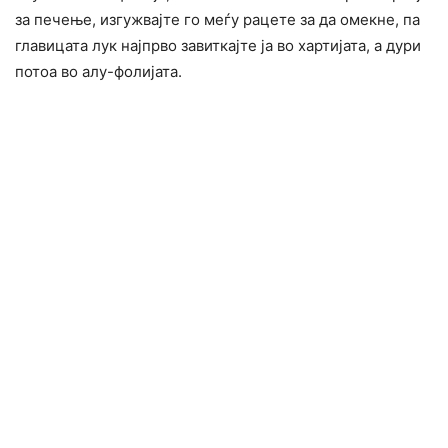
за печење, изгужвајте го меѓу рацете за да омекне, па
главицата лук најпрво завиткајте ја во хартијата, а дури
потоа во алу-фолијата.