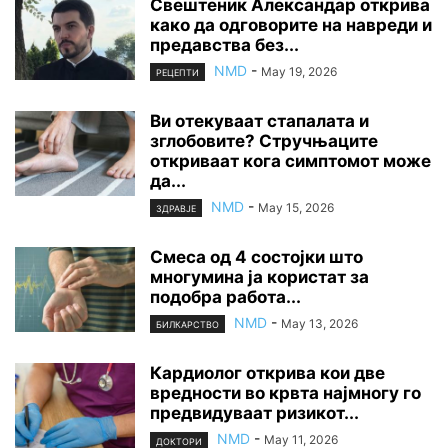
Свештеник Александар открива
како да одговорите на навреди и
предавства без...
NMD
-
May 19, 2026
РЕЦЕПТИ
Ви отекуваат стапалата и
зглобовите? Стручњаците
откриваат кога симптомот може
да...
NMD
-
May 15, 2026
ЗДРАВЈЕ
Смеса од 4 состојки што
многумина ја користат за
подобра работа...
NMD
-
May 13, 2026
БИЛКАРСТВО
Кардиолог открива кои две
вредности во крвта најмногу го
предвидуваат ризикот...
NMD
-
May 11, 2026
ДОКТОРИ