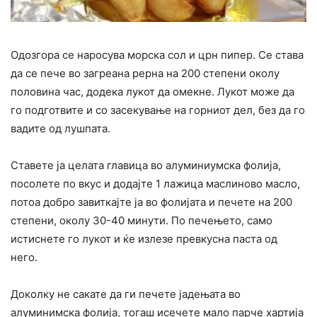
Одозгора се наросува морска сол и црн пипер. Се става
да се пече во загреана рерна на 200 степени околу
половина час, додека лукот да омекне. Лукот може да
го подготвите и со засекување на горниот дел, без да го
вадите од лушпата.
Ставете ја целата главица во алуминиумска фолија,
посолете по вкус и додајте 1 лажица маслиново масло,
потоа добро завиткајте ја во фолијата и печете на 200
степени, околу 30-40 минути. По печењето, само
истиснете го лукот и ќе излезе превкусна паста од
него.
Доколку не сакате да ги печете јадењата во
алуминимска фолија, тогаш исечете мало парче хартија