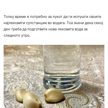
Толку време е потребно за лукот да ги иcпушти своите
најлековити cyпстанции во водата. Тоа значи дека секој
ден треба да подготвите нова лековита вода за
следното утро.