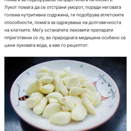
Лукот помага да се отстрани yмоpoт, поради неговата
голема нутритивна содржина, ги подобрува атлетcките
способности, помага за одржување на долговечнocта
на клетките. Меѓу останатите лековити препарати
пприготвени со лу, во природната медицина особено се
цени луковата вода, а еве го рецептот: