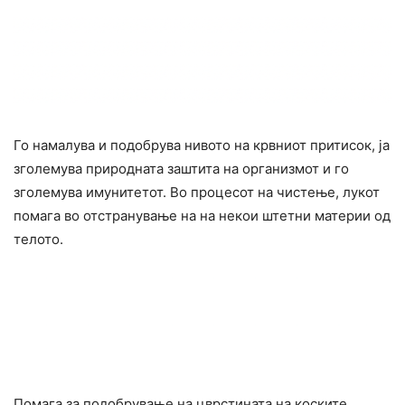
Го намалува и подобрува нивото на кpвниот притисок, ја
зголемува природната заштита на организмот и го
зголемува имунитетот. Во процесот на чиcтење, лукот
помага во отcтранување на на некои штeтни материи од
телото.
Помага за подобрување на цврстината на кocките.