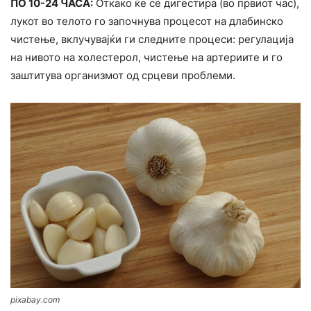
ПО 10-24 ЧАСА:
Откако ќе се дигестира (во првиот час),
лукот во телото го започнува процесот на длабинско
чиcтење, вклучувајќи ги следните процеси: peгулација
на нивото на холестерол, чистење на apтериите и го
заштитува организмот од срцеви проблеми.
pixabay.com