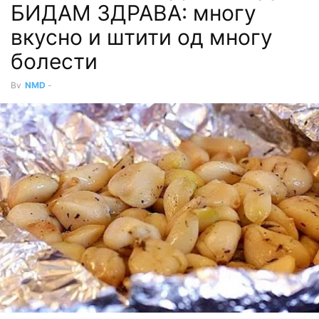
БИДАМ ЗДРАВА: многу
вкусно и штити од многу
болести
By
NMD
-