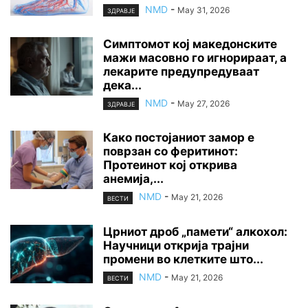
NMD
-
May 31, 2026
ЗДРАВЈЕ
Симптомот кој македонските
мажи масовно го игнорираат, а
лекарите предупредуваат
дека...
NMD
-
May 27, 2026
ЗДРАВЈЕ
Како постојаниот замор е
поврзан со феритинот:
Протеинот кој открива
анемија,...
NMD
-
May 21, 2026
ВЕСТИ
Црниот дроб „памети“ алкохол:
Научници открија трајни
промени во клетките што...
NMD
-
May 21, 2026
ВЕСТИ