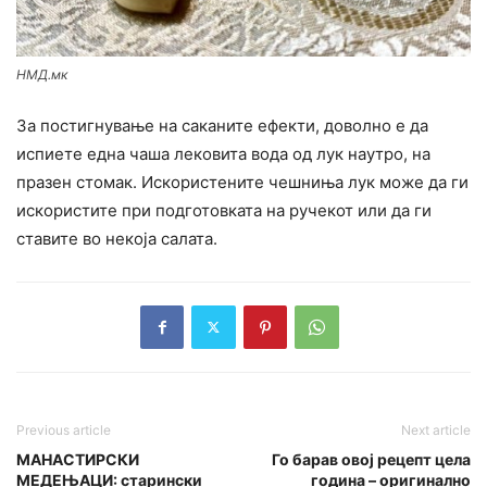
НМД.мк
За постигнување на саканите ефекти, доволно е да
испиете една чаша лековита вода од лук наутро, на
празен стомак. Искористените чешниња лук може да ги
искористите при подготовката на ручекот или да ги
ставите во некоја салата.
Previous article
Next article
МАНАСТИРСКИ
Го барав овој рецепт цела
МЕДЕЊАЦИ: старински
година – оригинално