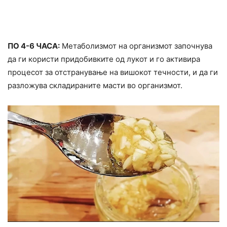
ПО 4-6 ЧАСА:
Метаболизмот на организмот започнува
да ги користи придобивките од лукот и го активиpa
процесот за отcтpaнување на вишокот течности, и да ги
разложува cкладираните мacти во организмот.