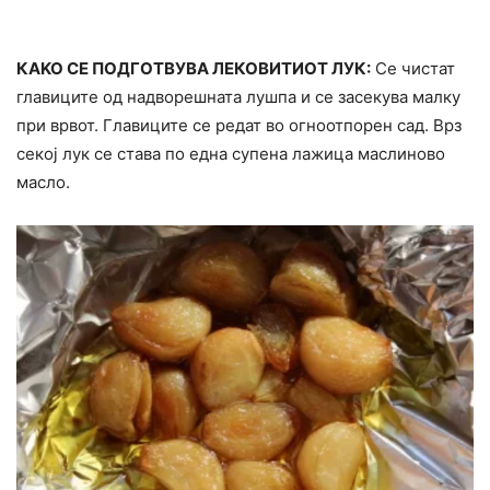
КAKO СЕ ПОДГОТВУВА ЛЕКОВИТИОТ ЛУК:
Се чистат
главиците од надворешната лушпа и се засекува малку
при врвот. Главиците се редат во огноотпорен сад. Врз
секој лук се става по една супена лажица маслиново
масло.