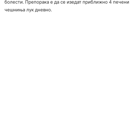
болести. Препорака е да се изедат приближно 4 печени
чешниња лук дневно.