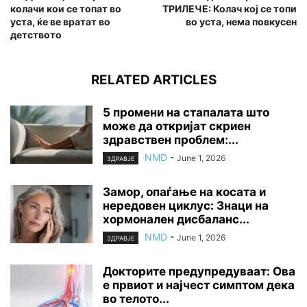
колачи кои се топат во
ТРИЛЕЧЕ: Колач кој се топи
уста, ќе ве вратат во
во уста, нема повкусен
детството
RELATED ARTICLES
5 промени на стапалата што
може да откријат скриен
здравствен проблем:...
NMD
-
June 1, 2026
ЗДРАВЈЕ
Замор, опаѓање на косата и
нередовен циклус: Знаци на
хормонален дисбаланс...
NMD
-
June 1, 2026
ЗДРАВЈЕ
Докторите предупредуваат: Ова
е првиот и најчест симптом дека
во телото...