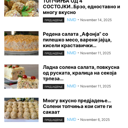
ТОПЧИЊА ОД 4
СОСТОЈКИ..Брзо, едноставно и
многу вкусно
NMD
-
November 14, 2025
ПРЕДЈАДЕЊЕ
Редена салата „Афонја“ со
пилешко месо, варени јајца,
кисели краставички…
NMD
-
November 11, 2025
ПРЕДЈАДЕЊЕ
Ладна солена салата, повкусна
од руската, кралица на секоја
трпеза…
NMD
-
November 11, 2025
ПРЕДЈАДЕЊЕ
Многу вкусно предјадење…
Солени топчиња кои сите ги
сакаат
NMD
-
November 6, 2025
ПРЕДЈАДЕЊЕ