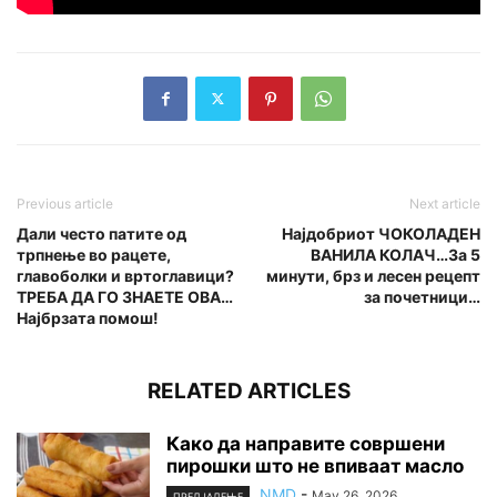
Previous article
Next article
Дали често патите од
Најдобриот ЧОКОЛАДЕН
трпнење во рацете,
ВАНИЛА КОЛАЧ…За 5
главоболки и вртоглавици?
минути, брз и лесен рецепт
ТРЕБА ДА ГО ЗНАЕТЕ ОВА…
за почетници…
Најбрзата помош!
RELATED ARTICLES
Како да направите совршени
пирошки што не впиваат масло
NMD
-
May 26, 2026
ПРЕДЈАДЕЊЕ