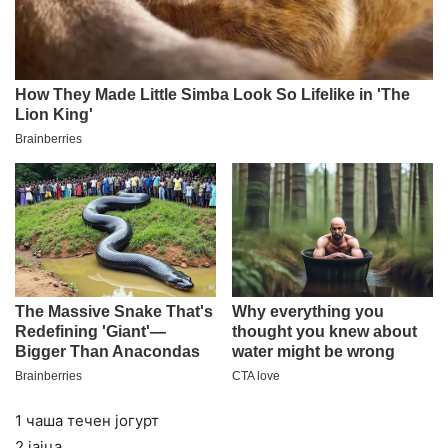
1 чаша течен јогурт
2 јајца