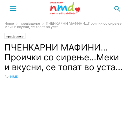
Home
предјадење
ПЧЕНКАРНИ МАФИНИ…Проички со сирење…
Меки и вкусни, се топат во уста…
предјадење
ПЧЕНКАРНИ МАФИНИ…
Проички со сирење…Меки
и вкусни, се топат во уста…
By
NMD
-