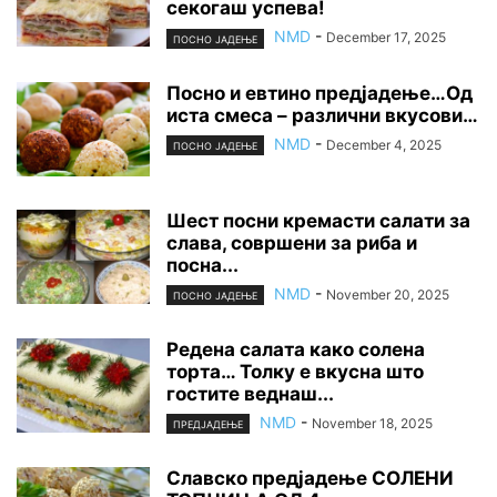
секогаш успева!
NMD
-
December 17, 2025
ПОСНО ЈАДЕЊЕ
Посно и евтино предјадење…Од
иста смеса – различни вкусови…
NMD
-
December 4, 2025
ПОСНО ЈАДЕЊЕ
Шест посни кремасти салати за
слава, совршени за риба и
посна...
NMD
-
November 20, 2025
ПОСНО ЈАДЕЊЕ
Редена салата како солена
торта… Толку е вкусна што
гостите веднаш...
NMD
-
November 18, 2025
ПРЕДЈАДЕЊЕ
Славско предјадење СОЛЕНИ