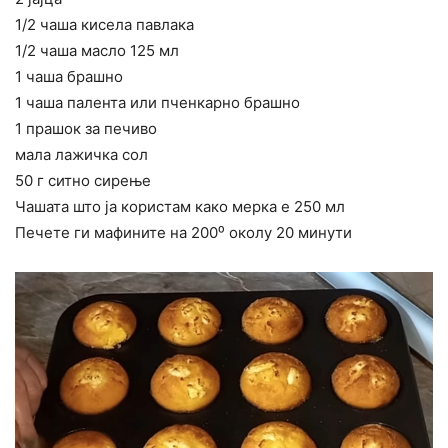
1/2 чаша кисела павлака
1/2 чаша масло 125 мл
1 чаша брашно
1 чаша палента или пченкарно брашно
1 прашок за печиво
мала лажичка сол
50 г ситно сирење
Чашата што ја користам како мерка е 250 мл
Печете ги мафините на 200⁰ околу 20 минути