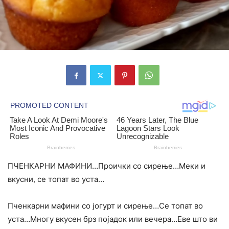
ПЧЕНКАРНИ МАФИНИ…Проички со сирење…Меки и
вкусни, се топат во уста…
Пченкарни мафини со јогурт и сирење…Се топат во
уста…Многу вкусен брз појадок или вечера…Еве што ви