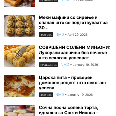
Меки мафини со сирење и
спанаќ што се подготвуваат за
30...
NMD
-
April 29, 2026
ЗАКУСКА
СОВРШЕНИ СОЛЕНИ МИЊОНИ:
Луксузни залчиња без печење
што секогаш успеваат
NMD
-
January 19, 2026
ПРЕДЈАДЕЊЕ
Царска пита – проверен
домашен рецепт што секогаш
успева
NMD
-
January 19, 2026
ЗАКУСКА
Сочна посна солена торта,
идеална за Свети Никола –