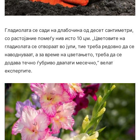
Гладиолата се сади на длабочина од десет сантиметри,
со растојание помеѓу нив исто 10 цм. „Цветовите на
гладиолата се отвораат во јули, тие треба редовно да се
наводнуваат, а за време на цветањето, треба да се
додава течно ѓубриво двапати месечно,“ велат
експертите.