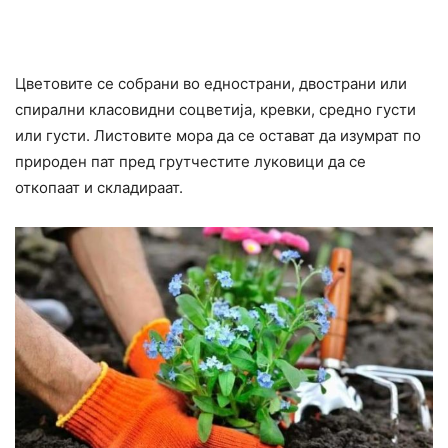
Цветовите се собрани во еднострани, двострани или
спирални класовидни соцветија, кревки, средно густи
или густи. Листовите мора да се остават да изумрат по
природен пат пред грутчестите луковици да се
откопаат и складираат.