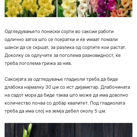
Одгледувањето пониски сорти во саксии работи
одлично затоа што се пократки и ќе имаат помали
шанси да се скршат, за разлика од сортите кои растат.
Доколку се одлучите за поголема разновидност, ќе
треба поголема грижа за нив.
Саксијата за одгледување гладиоли треба да биде
длабока најмалку 30 цм со ист дијаметар. Длабочината
на садот мора да биде таква што може да има доволно
количество почва со добар квалитет. Под гладиолата
треба да има слој на земја дебел околу 5 цм.