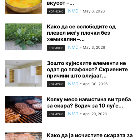
вкусот –...
NMD
-
May 6, 2026
КОРИСНО
Како да се ослободите од
плевел меѓу плочки без
хемикалии –...
NMD
-
May 3, 2026
КОРИСНО
Зошто кујнските елементи не
одат до плафонот? Скриените
причини што влијаат...
NMD
-
April 30, 2026
КОРИСНО
Колку месо навистина ви треба
за скара? Водич за 10 луѓе...
NMD
-
April 29, 2026
КОРИСНО
Како да ја исчистите скарата за