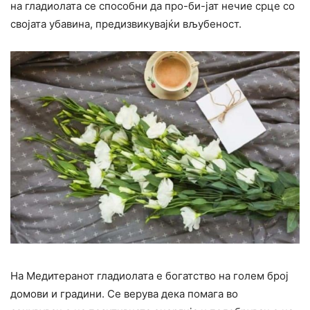
на гладиолата се способни да про-би-јат нечие срце со
својата убавина, предизвикувајќи вљубеност.
На Медитеранот гладиолата е богатство на голем број
домови и градини. Се верува дека помага во