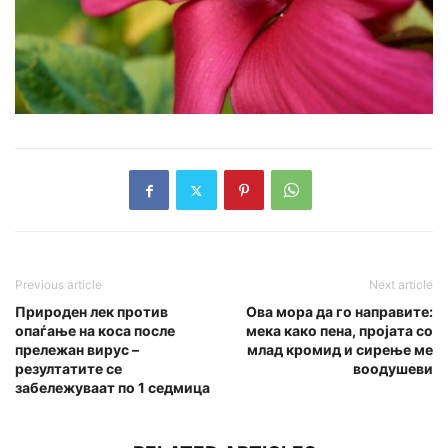
Previous article
Next article
Природен лек против
Ова мора да го направите:
опаѓање на коса после
мека како пена, пројата со
прележан вирус –
млад кромид и сирење ме
резултатите се
воодушеви
забележуваат по 1 седмица