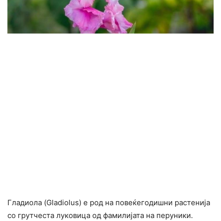
Гладиола (Gladiolus) е род на повеќегодишни растенија
со грутчеста луковица од фамилијата на перуники.