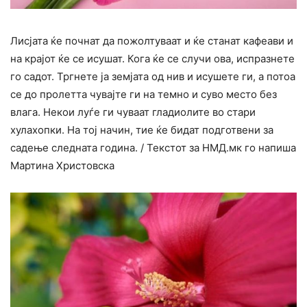
Лисјата ќе почнат да пожолтуваат и ќе станат кафеави и
на крајот ќе се исушат. Кога ќе се случи ова, испразнете
го садот. Тргнете ја земјата од нив и исушете ги, а потоа
се до пролетта чувајте ги на темно и суво место без
влага. Некои луѓе ги чуваат гладиолите во стари
хулахопки. На тој начин, тие ќе бидат подготвени за
садење следната година. / Текстот за НМД.мк го напиша
Мартина Христовска