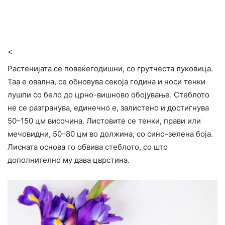
<
Растенијата се повеќегодишни, со грутчеста луковица.
Таа е овална, се обновува секоја година и носи тенки
лушпи со бело до црно-вишново обојување. Стеблото
не се разгранува, единечно е, залистено и достигнува
50–150 цм височина. Листовите се тенки, прави или
мечовидни, 50–80 цм во должина, со сино-зелена боја.
Лисната основа го обвива стеблото, со што
дополнително му дава цврстина.