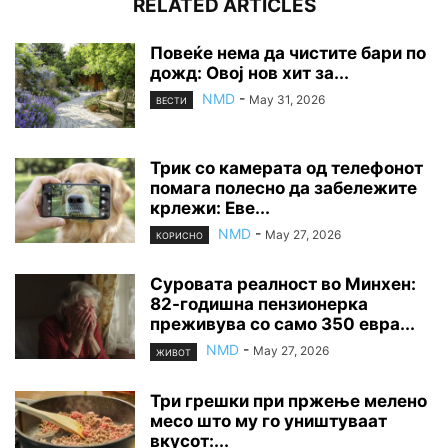
RELATED ARTICLES
Повеќе нема да чистите бари по
дожд: Овој нов хит за...
NMD
-
May 31, 2026
ВЕСТИ
Трик со камерата од телефонот
помага полесно да забележите
крлежи: Еве...
NMD
-
May 27, 2026
КОРИСНО
Суровата реалност во Минхен:
82-годишна пензионерка
преживува со само 350 евра...
NMD
-
May 27, 2026
ЖИВОТ
Три грешки при пржење мелено
месо што му го уништуваат
вкусот:...