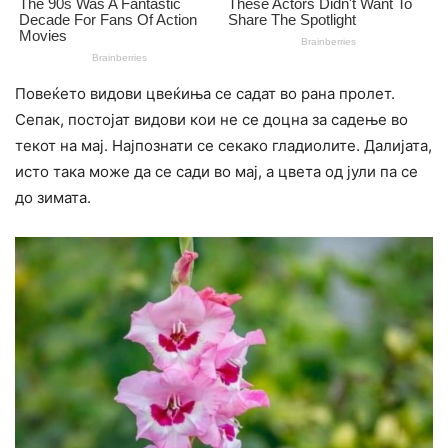
Повеќето видови цвеќиња се садат во рана пролет.
Сепак, постојат видови кои не се доцна за садење во
текот на мај. Најпознати се секако гладиолите. Далијата,
исто така може да се сади во мај, а цвета од јули па се
до зимата.