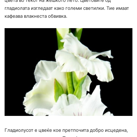
цвета во текот на жешкото лето. Цветовите од
гладиолата изгледаат како големи светилки. Тие имаат
кафеава влакнеста обвивка.
Гладиолусот е цвеќе кое претпочита добро исцедена,