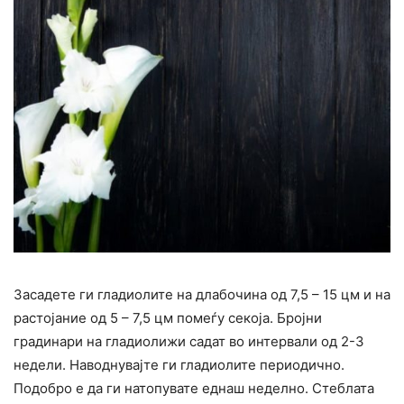
Засадете ги гладиолите на длабочина од 7,5 – 15 цм и на
растојание од 5 – 7,5 цм помеѓу секоја. Бројни
градинари на гладиолижи садат во интервали од 2-3
недели. Наводнувајте ги гладиолите периодично.
Подобро е да ги натопувате еднаш неделно. Стеблата