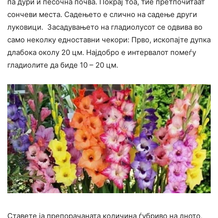
па дури и песочна почва. Покрај тоа, тие претпочитаат
сончеви места. Садењето е слично на садење други
луковици. Засадувањето на гладиолусот се одвива во
само неколку едноставни чекори: Прво, ископајте дупка
длабока околу 20 цм. Најдобро е интервалот помеѓу
гладиолите да биде 10 – 20 цм.
Ставете ја препорачаната количина ѓубриво на дното,