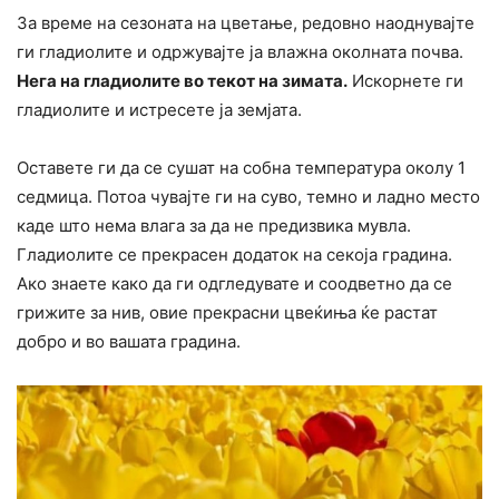
За време на сезоната на цветање, редовно наоднувајте
ги гладиолите и одржувајте ја влажна околната почва.
Нега на гладиолите во текот на зимата.
Искорнете ги
гладиолите и истресете ја земјата.
Оставете ги да се сушат на собна температура околу 1
седмица. Потоа чувајте ги на суво, темно и ладно место
каде што нема влага за да не предизвика мувла.
Гладиолите се прекрасен додаток на секоја градина.
Ако знаете како да ги одгледувате и соодветно да се
грижите за нив, овие прекрасни цвеќиња ќе растат
добро и во вашата градина.