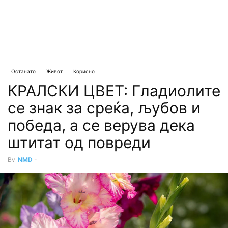
Останато
Живот
Корисно
КРАЛСКИ ЦВЕТ: Гладиолите
се знак за среќа, љубов и
победа, а се верува дека
штитат од повреди
By
NMD
-