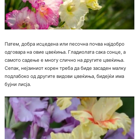
Патем, добра исцедена или песочна почва најдобро
одговара на овие цвеќиња. Гладиолата сака сонце, а
самото садење е многу слично на другите цвеќиња.
Сепак, нејзиниот корен треба да биде засаден малку
подлабоко од другите видови цвеќиња, бидејќи има
бујни лисја.