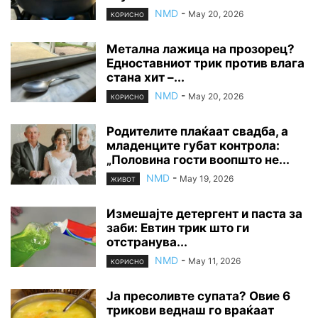
NMD
-
May 20, 2026
КОРИСНО
Метална лажица на прозорец?
Едноставниот трик против влага
стана хит –...
NMD
-
May 20, 2026
КОРИСНО
Родителите плаќаат свадба, а
младенците губат контрола:
„Половина гости воопшто не...
NMD
-
May 19, 2026
ЖИВОТ
Измешајте детергент и паста за
заби: Евтин трик што ги
отстранува...
NMD
-
May 11, 2026
КОРИСНО
Ја пресоливте супата? Овие 6
трикови веднаш го враќаат