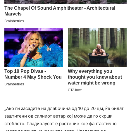
„Ако ги засадите на длабочина од 10 до 20 цм, ќе бидат
заштитени од силниот ветар кој може да го скрши
стеблото. Гладиолусот е растение кое фантастично