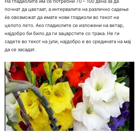
На гладиолите им се потребни 70 – 100 дена за да
почнат да цветаат, а интервалите на различно садење
ќе овозможат да имате нови гладиоли во текот на
целото лето. Ако гладиолите се изложени на ветар,
најдобро би било да ги зацврстите со трака. Не ги
садете во текот на јули, најдобро е во средината на мај
да се засадат.