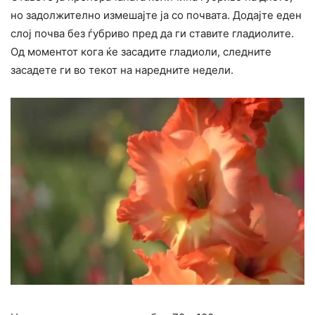
но задолжително измешајте ја со почвата. Додајте еден
слој почва без ѓубриво пред да ги ставите гладиолите.
Од моментот кога ќе засадите гладиоли, следните
засадете ги во текот на наредните недели.