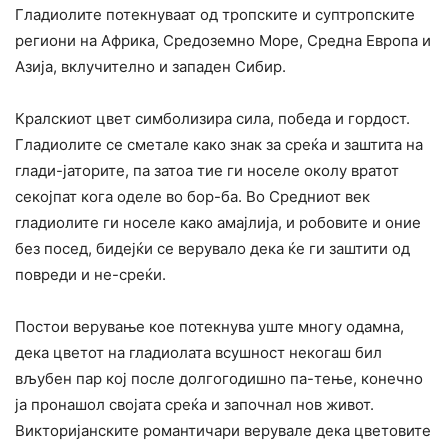
Гладиолите потекнуваат од тропските и суптропските
региони на Африка, Средоземно Море, Средна Европа и
Азија, вклучително и западен Сибир.
Кралскиот цвет симболизира сила, победа и гордост.
Гладиолите се сметале како знак за среќа и заштита на
глади-јаторите, па затоа тие ги носеле околу вратот
секојпат кога оделе во бор-ба. Во Средниот век
гладиолите ги носеле како амајлија, и робовите и оние
без посед, бидејќи се верувало дека ќе ги заштити од
повреди и не-среќи.
Постои верување кое потекнува уште многу одамна,
дека цветот на гладиолата всушност некогаш бил
вљубен пар кој после долгогодишно па-тење, конечно
ја пронашол својата среќа и започнал нов живот.
Викторијанските романтичари верувале дека цветовите