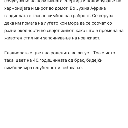
сочувување на позитивната енергија и подобрување на
хармонијата и мирот во домот. Во Јужна Африка
гладиолата е главно симбол на храброст. Се верува
дека им помага на луѓето кои мора да се соочат со
разни околности во својот живот, како што е промена на
животен стил или започнување на нов живот.
Гладиолата е цвет на родените во август. Тоа е исто
така, цвет на 40.годишнината од брак, бидејќи
симболизира вљубеност и сеќавање.