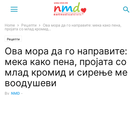
Home
Рецепти
Ова мора да го направите: мека како пена,
пројата со млад кромид...
Рецепти
Ова мора да го направите:
мека како пена, пројата со
млад кромид и сирење ме
воодушеви
By
NMD
-