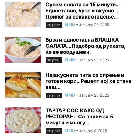
Сусам салата за 15 минути…
Едноставно, брзо и вкусно…
Прилог за секакво јадење…
NMD
-
January 26, 2025
РЕЦЕПТИ
Брза и едноставна ВЛАШКА
САЛАТА…Подобра од руската,
ќе ве воодушеви!
NMD
-
January 25, 2025
РЕЦЕПТИ
Највкусната пита со сирење и
готови кори…Рецепт кој ќе стане
ваш...
NMD
-
January 25, 2025
РЕЦЕПТИ
ТАРТАР СОС КАКО ОД
РЕСТОРАН…Се прави за 5
минути и многу...
NMD
-
January 8, 2025
РЕЦЕПТИ