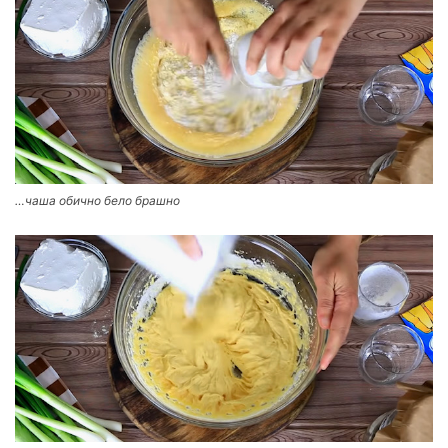
…чаша обично бело брашно