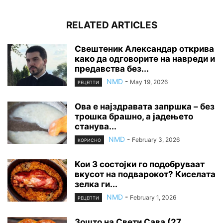
RELATED ARTICLES
Свештеник Александар открива
како да одговорите на навреди и
предавства без...
NMD
-
May 19, 2026
РЕЦЕПТИ
Ова е најздравата запршка – без
трошка брашно, а јадењето
станува...
NMD
-
February 3, 2026
КОРИСНО
Кои 3 состојки го подобруваат
вкусот на подварокот? Киселата
зелка ги...
NMD
-
February 1, 2026
РЕЦЕПТИ
Зошто на Свети Сава (27