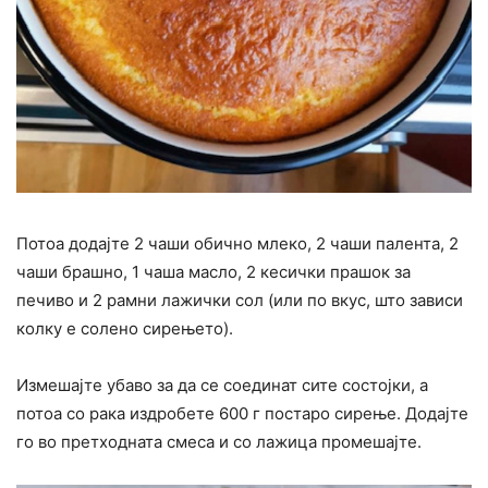
Потоа додајте 2 чаши обично млеко, 2 чаши палента, 2
чаши брашно, 1 чаша масло, 2 кесички прашок за
печиво и 2 рамни лажички сол (или по вкус, што зависи
колку е солено сирењето).
Измешајте убаво за да се соединат сите состојки, а
потоа со рака издробете 600 г постаро сирење. Додајте
го во претходната смеса и со лажица промешајте.