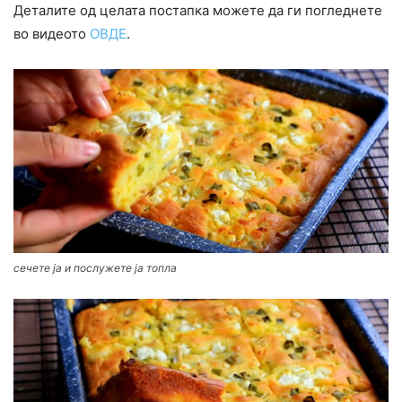
Деталите од целата постапка можете да ги погледнете
во видеото
ОВДЕ
.
сечете ја и послужете ја топла