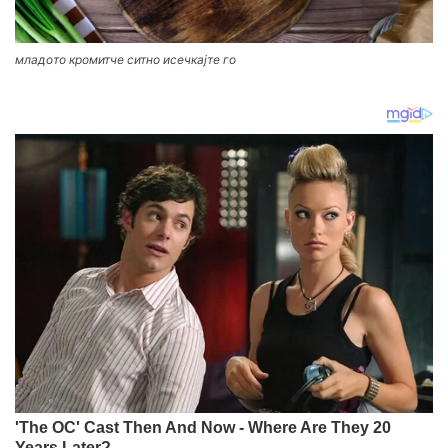
младото кромитче ситно исечкајте го