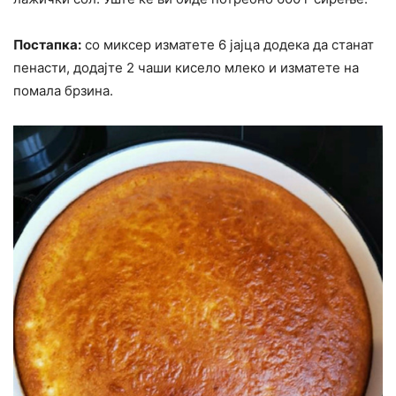
Постапка:
со миксер изматете 6 јајца додека да станат
пенасти, додајте 2 чаши кисело млеко и изматете на
помала брзина.