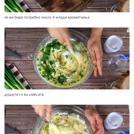
ќе ви биде потребно околу 4 млади кромитчиња
додајте го во смесата