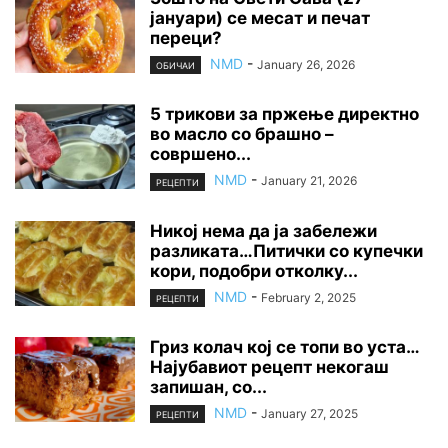
јануари) се месат и печат
переци?
NMD
-
January 26, 2026
ОБИЧАИ
5 трикови за пржење директно
во масло со брашно –
совршено...
NMD
-
January 21, 2026
РЕЦЕПТИ
Никој нема да ја забележи
разликата…Питички со купечки
кори, подобри отколку...
NMD
-
February 2, 2025
РЕЦЕПТИ
Гриз колач кој се топи во уста…
Најубавиот рецепт некогаш
запишан, со...
NMD
-
January 27, 2025
РЕЦЕПТИ