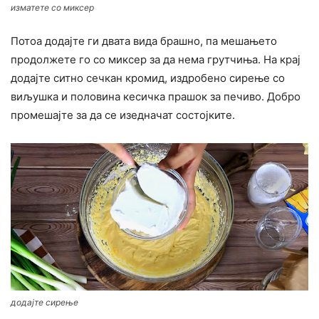
изматете со миксер
Потоа додајте ги двата вида брашно, па мешањето
продолжете го со миксер за да нема грутчиња. На крај
додајте ситно сечкан кромид, издробено сирење со
виљушка и половина кесичка прашок за печиво. Добро
промешајте за да се изедначат состојките.
додајте сирење