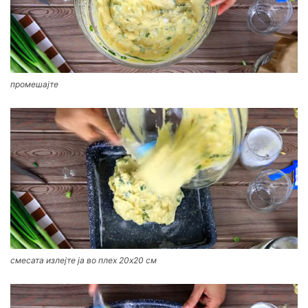
промешајте
смесата излејте ја во плех 20х20 см