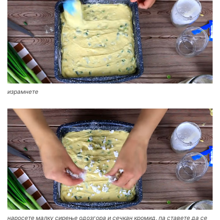
израмнете
наросете малку сирење одозгора и сечкан кромид, па ставете да се