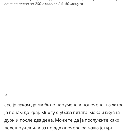
пече во рерна на 200 степени, 34-40 минути
<
Јас ја сакам да ми биде порумена и попечена, па затоа
ја печам до крај. Многу е убава питата, мека и вкусна
дури и после два дена. Можете да ја послужите како
лесен ручек или за појадок/вечера со чаша јогурт.