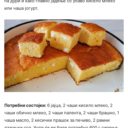
па дури и како главно јадење со убаво кисело млеко
или чаша јогурт.
Потребни состојки:
6 јајца, 2 чаши кисело млеко, 2
чаши обично млеко, 2 чаши палента, 2 чаши брашно, 1
чаша масло, 2 кесички прашок за печиво, 2 рамни
лажички сол. Уште ќе ви биде потребно 600 г сирење.