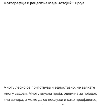
Фотографија и рецепт на Маја Остојиќ – Проја.
Многу лесно се приготвува и едноставно, не валкате
многу садови. Многу вкусна проја, одлична за појадок
или вечера, а може да се послужи и како предјадење,