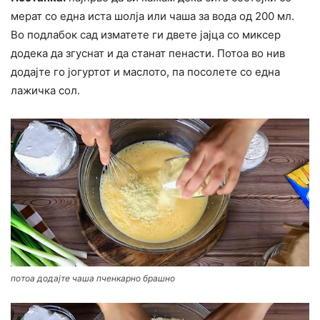
мерат со една иста шолја или чаша за вода од 200 мл.
Во подлабок сад изматете ги двете јајца со миксер
додека да згуснат и да станат пенасти. Потоа во нив
додајте го јогуртот и маслото, па посолете со една
лажичка сол.
потоа додајте чаша пченкарно брашно