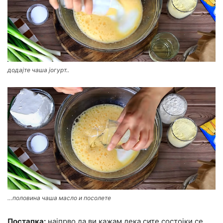
додајте чаша јогурт..
…половина чаша масло и посолете
Постапка:
најпрво да ви кажам дека сите состојки се