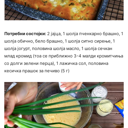
Потребни состојки:
2 јајца, 1 шолја пченкарно брашно, 1
шолја обично, бело брашно, 1 шолја ситно сирење, 1
шолја јогурт, половина шолја масло, 1 шолја сечкан
млад кромид (тоа се приближно 3-4 малди кромитчиња
со долги зелени перца), 1 лажичка сол, половина
кесичка прашок за печиво (5 г)