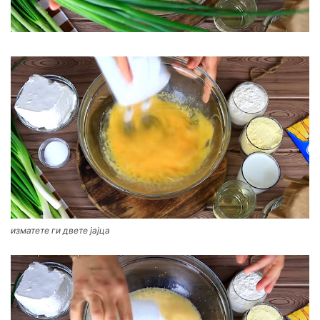
изматете ги двете јајца