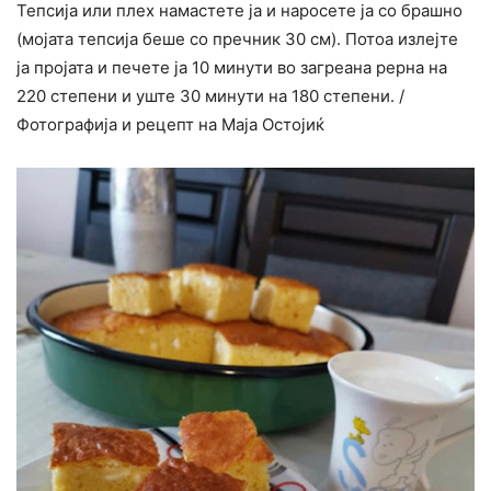
Тепсија или плех намастете ја и наросете ја со брашно
(мојата тепсија беше со пречник 30 см). Потоа излејте
ја пројата и печете ја 10 минути во загреана рерна на
220 степени и уште 30 минути на 180 степени. /
Фотографија и рецепт на Маја Остојиќ