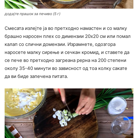
додајте прашок за печиво (5 г)
Смесата излејте ја во претходно намастен и со малку
брашно наросен плех со димензии 20х20 см или помал
калап со слични домензии. Израмнете, одозгора
наросете малку сирење и сечкан кромид, и ставете да
се пече во претходно загреана рерна на 200 степени
околу 35-40 минути во зависност од тоа колку сакате
да ви биде запечена питата.