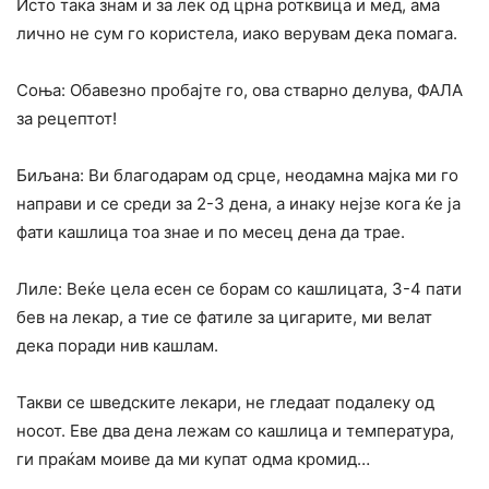
Исто така знам и за лек од црна ротквица и мед, ама
лично не сум го користела, иако верувам дека помага.
Соња: Обавезно пробајте го, ова стварно делува, ФАЛА
за рецептот!
Биљана: Ви благодарам од срце, неодамна мајка ми го
направи и се среди за 2-3 дена, а инаку нејзе кога ќе ја
фати кашлица тоа знае и по месец дена да трае.
Лиле: Веќе цела есен се борам со кашлицата, 3-4 пати
бев на лекар, а тие се фатиле за цигарите, ми велат
дека поради нив кашлам.
Такви се шведските лекари, не гледаат подалеку од
носот. Еве два дена лежам со кашлица и температура,
ги праќам моиве да ми купат одма кромид…