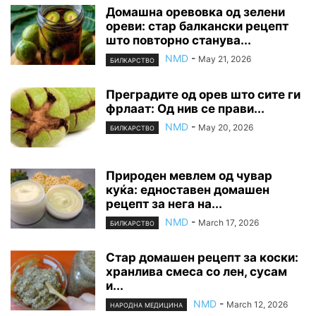
Домашна оревовка од зелени
ореви: стар балкански рецепт
што повторно станува...
NMD
-
May 21, 2026
БИЛКАРСТВО
Преградите од орев што сите ги
фрлаат: Од нив се прави...
NMD
-
May 20, 2026
БИЛКАРСТВО
Природен мевлем од чувар
куќа: едноставен домашен
рецепт за нега на...
NMD
-
March 17, 2026
БИЛКАРСТВО
Стар домашен рецепт за коски:
хранлива смеса со лен, сусам
и...
NMD
-
March 12, 2026
НАРОДНА МЕДИЦИНА