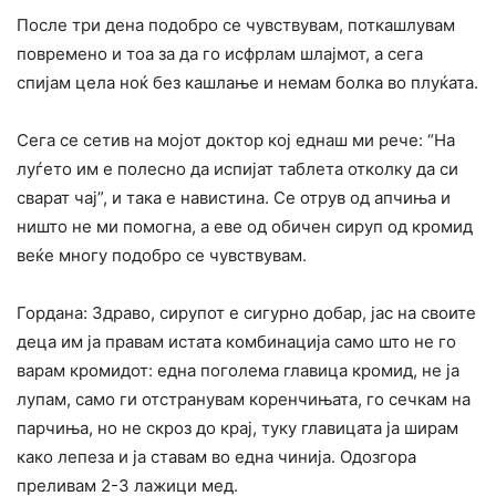
После три дена подобро се чувствувам, поткашлувам
повремено и тоа за да го исфрлам шлајмот, а сега
спијам цела ноќ без кашлање и немам болка во плуќата.
Сега се сетив на мојот доктор кој еднаш ми рече: “На
луѓето им е полесно да испијат таблета отколку да си
сварат чај”, и така е навистина. Се отрув од апчиња и
ништо не ми помогна, а еве од обичен сируп од кромид
веќе многу подобро се чувствувам.
Гордана: Здраво, сирупот е сигурно добар, јас на своите
деца им ја правам истата комбинација само што не го
варам кромидот: една поголема главица кромид, не ја
лупам, само ги отстранувам коренчињата, го сечкам на
парчиња, но не скроз до крај, туку главицата ја ширам
како лепеза и ја ставам во една чинија. Одозгора
преливам 2-3 лажици мед.