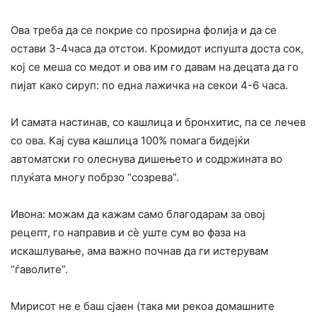
Ова треба да се покрие со проѕирна фолија и да се
остави 3-4часа да отстои. Кромидот испушта доста сок,
кој се меша со медот и ова им го давам на децата да го
пијат како сируп: по една лажичка на секои 4-6 часа.
И самата настинав, со кашлица и бронхитис, па се лечев
со ова. Кај сува кашлица 100% помага бидејќи
автоматски го олеснува дишењето и содржината во
плуќата многу побрзо “созрева”.
Ивона: можам да кажам само благодарам за овој
рецепт, го направив и сè уште сум во фаза на
искашлување, ама важно почнав да ги истерувам
“ѓаволите”.
Мирисот не е баш сјаен (така ми рекоа домашните