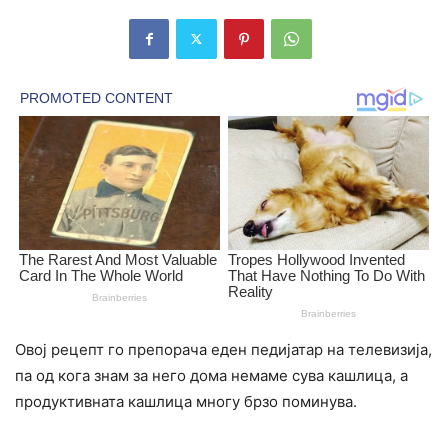
Овој рецепт го препорача еден педијатар на телевизија,
па од кога знам за него дома немаме сува кашлица, а
продуктивната кашлица многу брзо поминува.