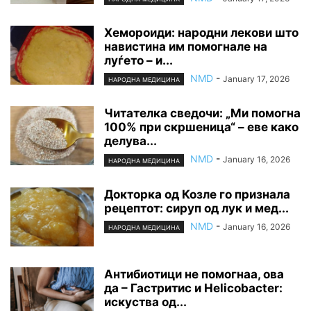
Хемороиди: народни лекови што
навистина им помогнале на
луѓето – и...
NMD
-
January 17, 2026
НАРОДНА МЕДИЦИНА
Читателка сведочи: „Ми помогна
100% при скршеница“ – еве како
делува...
NMD
-
January 16, 2026
НАРОДНА МЕДИЦИНА
Докторка од Козле го признала
рецептот: сируп од лук и мед...
NMD
-
January 16, 2026
НАРОДНА МЕДИЦИНА
Антибиотици не помогнаа, ова
да – Гастритис и Helicobacter:
искуства од...