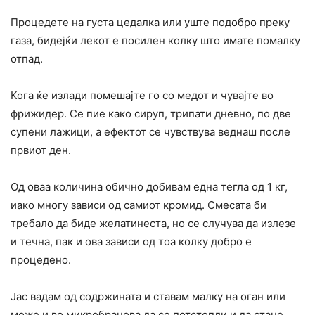
Процедете на густа цедалка или уште подобро преку
газа, бидејќи лекот е посилен колку што имате помалку
отпад.
Кога ќе излади помешајте го со медот и чувајте во
фрижидер. Се пие како сируп, трипати дневно, по две
супени лажици, а ефектот се чувствува веднаш после
првиот ден.
Од оваа количина обично добивам една тегла од 1 кг,
иако многу зависи од самиот кромид. Смесата би
требало да биде желатинеста, но се случува да излезе
и течна, пак и ова зависи од тоа колку добро е
процедено.
Јас вадам од содржината и ставам малку на оган или
може и во микробранова да се потстопли и да стане