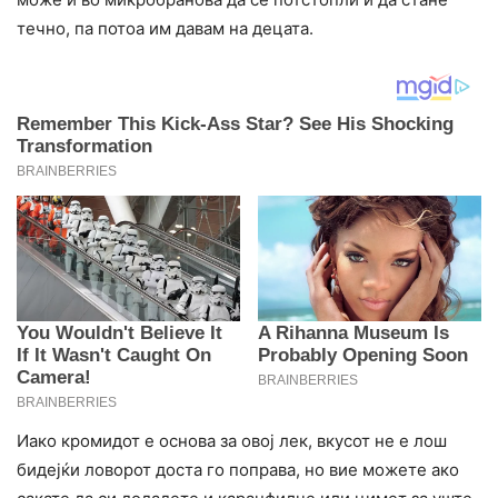
течно, па потоа им давам на децата.
Иако кромидот е основа за овој лек, вкусот не е лош
бидејќи ловорот доста го поправа, но вие можете ако