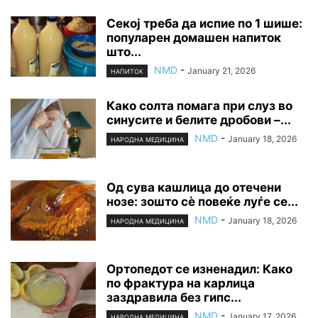
Секој треба да испие по 1 шише:
популарен домашен напиток
што...
NMD
-
January 21, 2026
НАПИТОК
Како солта помага при слуз во
синусите и белите дробови –...
NMD
-
January 18, 2026
НАРОДНА МЕДИЦИНА
Од сува кашлица до отечени
нозе: зошто сè повеќе луѓе се...
NMD
-
January 18, 2026
НАРОДНА МЕДИЦИНА
Ортопедот се изненадил: Како
по фрактура на карлица
заздравила без гипс...
NMD
-
January 17, 2026
НАРОДНА МЕДИЦИНА