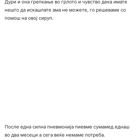
Дури и она грепкање во грлото и чувство дека имате
нешто да искашлате ама не можете, го решеваме со
помош на овој сируп.
После една силна пневмонија пиевме сумамед еднаш
во два месеци а сега веќе немаме потреба.