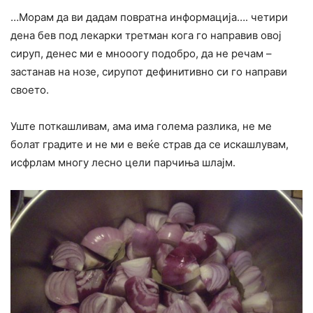
…Морам да ви дадам повратна информација…. четири
дена бев под лекарки третман кога го направив овој
сируп, денес ми е мнооогу подобро, да не речам –
застанав на нозе, сирупот дефинитивно си го направи
своето.
Уште поткашливам, ама има голема разлика, не ме
болат градите и не ми е веќе страв да се искашлувам,
исфрлам многу лесно цели парчиња шлајм.