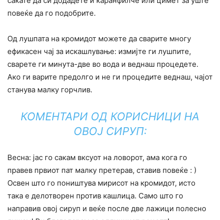
сакате да си додадете и каранфилче или цимет за уште
повеќе да го подобрите.
Од лушпата на кромидот можете да сварите многу
ефикасен чај за искашлување: измијте ги лушпите,
сварете ги минута-две во вода и веднаш процедете.
Ако ги варите предолго и не ги процедите веднаш, чајот
станува малку горчлив.
КОМЕНТАРИ ОД КОРИСНИЦИ НА
ОВОЈ СИРУП:
Весна: јас го сакам вксуот на ловорот, ама кога го
правев првиот пат малку претерав, ставив повеќе : )
Освен што го поништува мирисот на кромидот, исто
така е делотворен против кашлица. Само што го
направив овој сируп и веќе после две лажици полесно