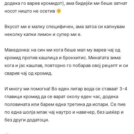
додека го варев кромидот), ама бидејќи ми беше затнат
носот ништо не осетив
Вкусот ми е малку специфичен, ама затоа си капнувам
неколку капки лимон и супер ми е.
Македонка: на син ми кога беше мал му варев чај од
кромид против кашлица и бронхитис. Минатата зима
кога и јас кашлав, повторно го побарав овој рецепт и си
сварив чај од кромид.
И многу ми помогна! Во еден литар вода се ставаат 3-4
главици кромид да се варат околу еден час, додека
половината или барем една третина да испари. Се пие
по една шолја млак чај наутро и навечер, без шеќер и
без други додатоци.