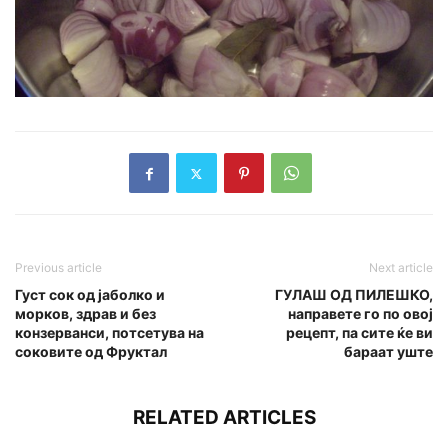
Previous article
Next article
Густ сок од јаболко и
ГУЛАШ ОД ПИЛЕШКО,
морков, здрав и без
направете го по овој
конзерванси, потсетува на
рецепт, па сите ќе ви
соковите од Фруктал
бараат уште
RELATED ARTICLES