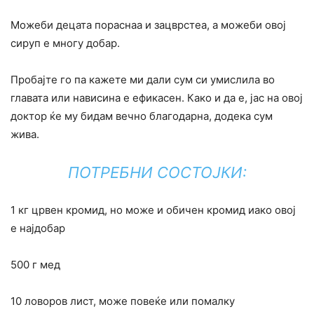
Можеби децата пораснаа и зацврстеа, а можеби овој
сируп е многу добар.
Пробајте го па кажете ми дали сум си умислила во
главата или нависина е ефикасен. Како и да е, јас на овој
доктор ќе му бидам вечно благодарна, додека сум
жива.
ПОТРЕБНИ СОСТОЈКИ:
1 кг црвен кромид, но може и обичен кромид иако овој
е најдобар
500 г мед
10 ловоров лист, може повеќе или помалку