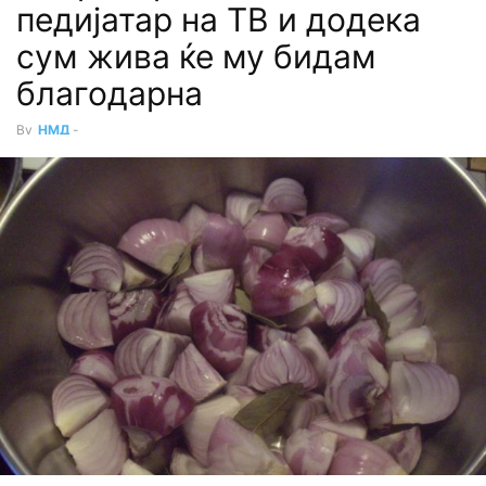
педијатар на ТВ и додека
сум жива ќе му бидам
благодарна
By
НМД
-