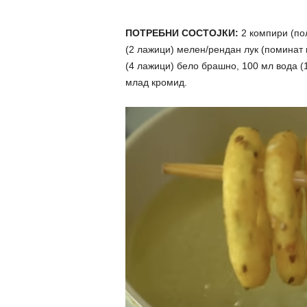
ПОТРЕБНИ СОСТОЈКИ:
2 компири (по
(2 лажици) мелен/рендан лук (поминат ни
(4 лажици) бело брашно, 100 мл вода (1/
млад кромид.