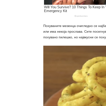
Похуваните мезенца очигледно се најбар
или има некоја прослава. Сите посегну
похувано пилешко, но највкусни се поху