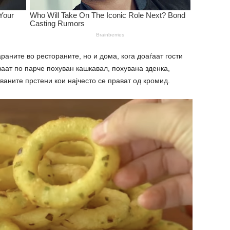
аните во рестораните, но и дома, кога доаѓаат гости
ваат по парче похуван кашкавал, похувана зденка,
ваните прстени кои најчесто се прават од кромид.