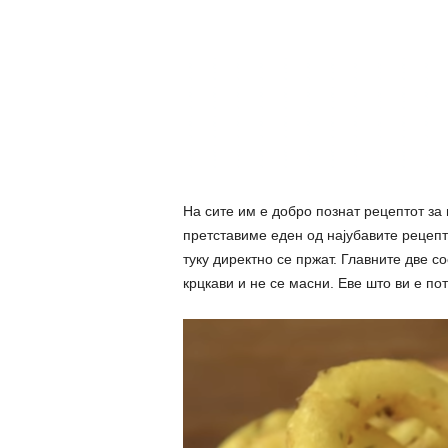
На сите им е добро познат рецептот за 
претставиме еден од најубавите рецепти
туку директно се пржат. Главните две со
крцкави и не се масни. Еве што ви е по