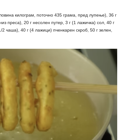
ловина килограм, поточно 435 грама, пред лупење), 36 г
з преса), 20 г несолен путер, 3 г (1 лажичка) сол, 40 г
2 чаша), 40 г (4 лажици) пченкарен скроб, 50 г зелен,