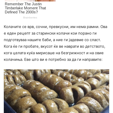
Колачите се врв, сочни, превкусни, им нема рамни. Ова
е еден рецепт за старински колачи кои порано ги
подготвуваа нашите баби, а ние ги јадевме со сласт.
Кога ќе ги пробате, вкусот ќе ве наврати во детството,
кога целата куќа мирисаше на безгрижност и на овие
колачиња. Еве што ви е потребно за да ги направите: