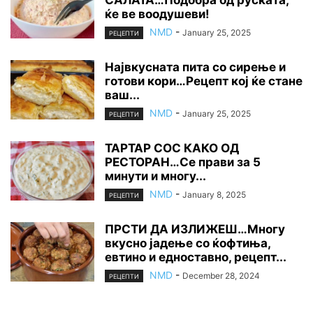
ќе ве воодушеви!
NMD
-
January 25, 2025
РЕЦЕПТИ
Највкусната пита со сирење и
готови кори…Рецепт кој ќе стане
ваш...
NMD
-
January 25, 2025
РЕЦЕПТИ
ТАРТАР СОС КАКО ОД
РЕСТОРАН…Се прави за 5
минути и многу...
NMD
-
January 8, 2025
РЕЦЕПТИ
ПРСТИ ДА ИЗЛИЖЕШ…Многу
вкусно јадење со ќофтиња,
евтино и едноставно, рецепт...
NMD
-
December 28, 2024
РЕЦЕПТИ