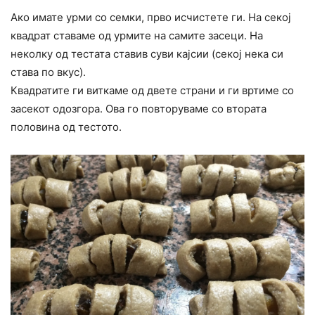
Ако имате урми со семки, прво исчистете ги. На секој
квадрат ставаме од урмите на самите засеци. На
неколку од тестата ставив суви кајсии (секој нека си
става по вкус).
Квадратите ги виткаме од двете страни и ги вртиме со
засекот одозгора. Ова го повторуваме со втората
половина од тестото.