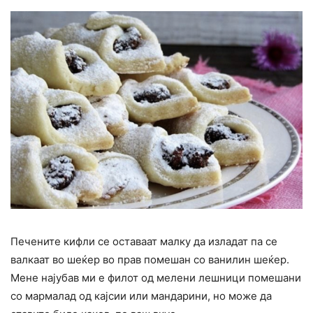
Печените кифли се оставаат малку да изладат па се
валкаат во шеќер во прав помешан со ванилин шеќер.
Мене најубав ми е филот од мелени лешници помешани
со мармалад од кајсии или мандарини, но може да