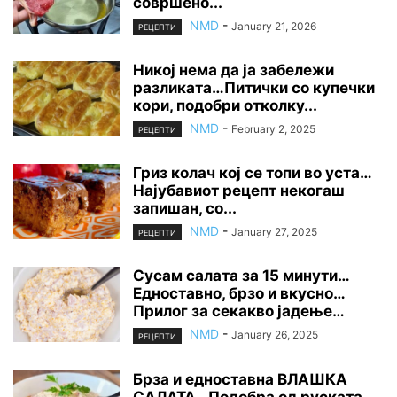
совршено...
NMD
-
January 21, 2026
РЕЦЕПТИ
Никој нема да ја забележи
разликата…Питички со купечки
кори, подобри отколку...
NMD
-
February 2, 2025
РЕЦЕПТИ
Гриз колач кој се топи во уста…
Најубавиот рецепт некогаш
запишан, со...
NMD
-
January 27, 2025
РЕЦЕПТИ
Сусам салата за 15 минути…
Едноставно, брзо и вкусно…
Прилог за секакво јадење…
NMD
-
January 26, 2025
РЕЦЕПТИ
Брза и едноставна ВЛАШКА
САЛАТА…Подобра од руската,