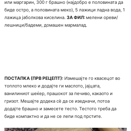
или маргарин, 300 г брашно (најдобро е половината да
биде остро, а половината меко), 5 лажици ладна вода, 1
лажица јаболкова киселина.
ЗА ФИЛ:
мелени ореви/
лешници/бадеми, домашен мармалад.
ПОСТАПКА (ПРВ РЕЦЕПТ):
Измешајте го квасецот во
топлото млеко и додајте ги маслото, јајцата,
ванилиниот шеќер, прашокот за печиво, какаото и
гризот. Мешајте додека сè да се изедначи, потоа
додајте брашно и замесете тесто. Тестото треба да
биде компактно и да не се лепи под прстите.