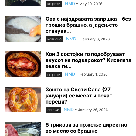
NMD
-
May 19, 2026
РЕЦЕПТИ
Ова е најздравата запршка – без
трошка брашно, а јадењето
станува...
NMD
-
February 3, 2026
КОРИСНО
Кои 3 состојки го подобруваат
вкусот на подварокот? Киселата
зелка ги...
NMD
-
February 1, 2026
РЕЦЕПТИ
Зошто на Свети Сава (27
јануари) се месат и печат
переци?
NMD
-
January 26, 2026
ОБИЧАИ
5 трикови за пржење директно
во масло со брашно –