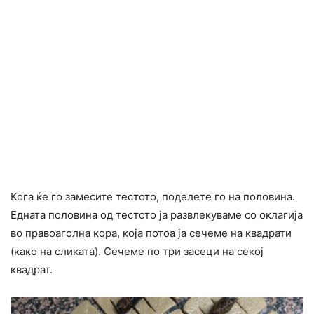
Кога ќе го замесите тестото, поделете го на половина.
Едната половина од тестото ја развлекуваме со оклагија
во правоаголна кора, која потоа ја сечеме на квадрати
(како на сликата). Сечеме по три засеци на секој
квадрат.