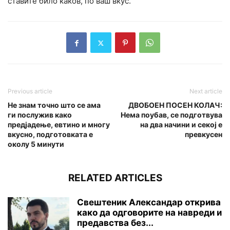
ставите било каков, по ваш вкус.
Previous article
Next article
Не знам точно што се ама
ДВОБОЕН ПОСЕН КОЛАЧ:
ги послужив како
Нема поубав, се подготвува
предјадење, евтино и многу
на два начини и секој е
вкусно, подготовката е
превкусен
околу 5 минути
RELATED ARTICLES
Свештеник Александар открива
како да одговорите на навреди и
предавства без...