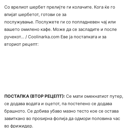
Со врелиот шербет прелијте ги колачите. Кога ќе го
впијат шербетот, готови се за
послужување. Послужете ги со попладневен чај или
вашето омилено кафе. Може да се засладите и после
ручекот… / Сoolinarka.сom Еве ја постапката и за
вториот рецепт:
ПОСТАПКА (ВТОР РЕЦЕПТ):
Се мати омекнатиот путер,
се додава водата и оцетот, па постепено се додава
брашното. Се добива убаво мазно тесто кое се остава
завиткано во проѕирна фолија да одмори половина час
во фрижидер.