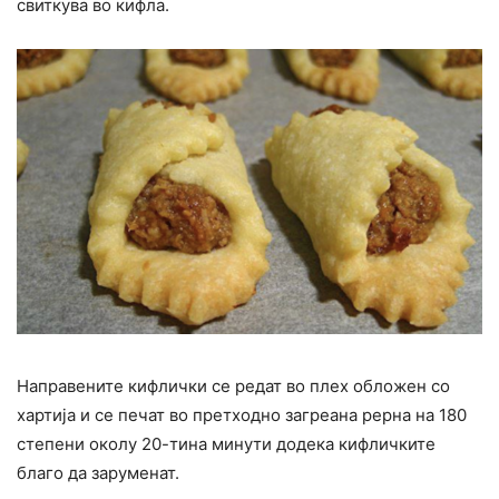
свиткува во кифла.
Направените кифлички се редат во плех обложен со
хартија и се печат во претходно загреана рерна на 180
степени околу 20-тина минути додека кифличките
благо да заруменат.