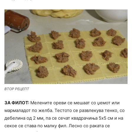
ВТОР РЕЦЕПТ
ЗА ФИЛОТ:
Мелените ореви се мешаат со џемот или
мармаладот по желба. Тестото се развлекува тенко, со
дебелина од 2 мм, па се сечат квадрачиња 5х5 см и на
секое се става по малку фил. Лесно со раката се